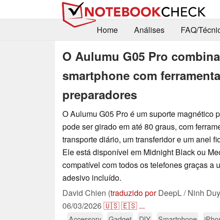
Home
Análises
FAQ/Técni
O Aulumu G05 Pro combina
smartphone com ferramenta
preparadores
O Aulumu G05 Pro é um suporte magnético 
pode ser girado em até 80 graus, com ferram
transporte diário, um transferidor e um anel f
Ele está disponível em Midnight Black ou Mec
compatível com todos os telefones graças a 
adesivo incluído.
David Chien (
traduzido por
DeepL / Ninh Duy
06/03/2026
🇺🇸
🇪🇸
...
Accessory
Gadget
DIY
Smartphone
iPho