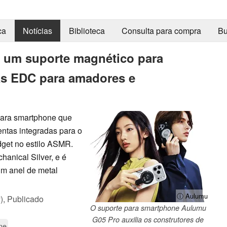
ca
Notícias
Biblioteca
Consulta para compra
Bu
 um suporte magnético para
s EDC para amadores e
para smartphone que
entas integradas para o
idget no estilo ASMR.
hanical Silver, e é
um anel de metal
ⓘ Aulumu
),
Publicado
O suporte para smartphone Aulumu
G05 Pro auxilia os construtores de
ne