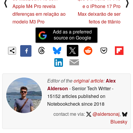
⟨
⟩
Apple M4 Pro revela
e o iPhone 17 Pro
diferenças em relação ao
Max deixarão de ser
modelo M3 Pro
feitos de titânio
Add as a preferred
source on Google
Editor of the
original article
:
Alex
Alderson
- Senior Tech Writer
-
15152 articles published on
Notebookcheck
since 2018
contact me via:
@aldersonaj
,
Bluesky