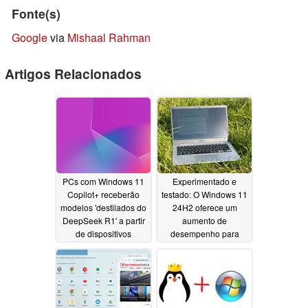
Fonte(s)
Google
via
Mishaal Rahman
Artigos Relacionados
PCs com Windows 11
Experimentado e
Copilot+ receberão
testado: O Windows 11
modelos 'destilados do
24H2 oferece um
DeepSeek R1' a partir
aumento de
de dispositivos
desempenho para
Snapdragon X
laptops Windows on
ARM mais antigos?
01/31/2025
01/20/2025