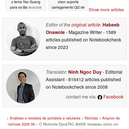
o tema Yao Guang
visor, suporta
para os fãs
carregamento Qi2 de
06/30/2026
Show more articles
25W para iPhone e
Pixel
06/25/2026
Editor of the
original article
:
Habeeb
Onawole
- Magazine Writer
- 1589
articles published on Notebookcheck
since 2023
Translator:
Ninh Ngoc Duy
- Editorial
Assistant
- 816412 articles published
on Notebookcheck
since 2008
contact me via:
Facebook
>
Análises e revisões de portáteis e celulares
>
Notícias
>
Arquivo de
notícias 2026 06
> O Motorola DynaTAC 8000X renasceu como um