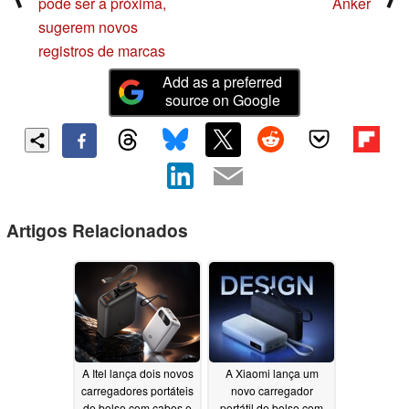
pode ser a próxima,
Anker
sugerem novos
registros de marcas
Add as a preferred
source on Google
Artigos Relacionados
A Itel lança dois novos
A Xiaomi lança um
carregadores portáteis
novo carregador
de bolso com cabos e
portátil de bolso com