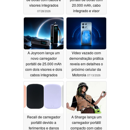
visores integrados
20.000 mAh, cabo
integrado e visor
07/28/2026
07/23/2026
A Joyroom lança um
Vídeo vazado com
novo carregador
demonstração prática
portátil de 25.000 mAh
revela em detalhes o
com dois visores e dois
próximo celular da
cabos integrados
Motorola
07/13/2026
07/16/2026
Recall de carregador
A Sharge lança um
portátil devido a
carregador portátil
ferimentos e danos
compacto com cabo