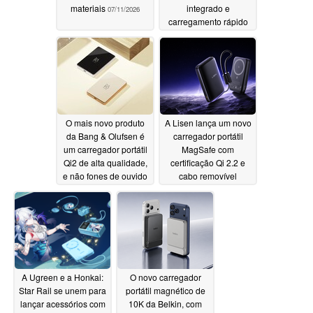
materiais
integrado e
07/11/2026
carregamento rápido
de 45 W
07/09/2026
O mais novo produto
A Lisen lança um novo
da Bang & Olufsen é
carregador portátil
um carregador portátil
MagSafe com
Qi2 de alta qualidade,
certificação Qi 2.2 e
e não fones de ouvido
cabo removível
07/05/2026
07/02/2026
A Ugreen e a Honkai:
O novo carregador
Star Rail se unem para
portátil magnético de
lançar acessórios com
10K da Belkin, com