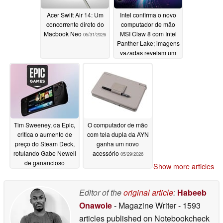
Acer Swift Air 14: Um
Intel confirma o novo
concorrente direto do
computador de mão
Macbook Neo
MSI Claw 8 com Intel
05/31/2026
Panther Lake; imagens
vazadas revelam um
redesenho radical
05/29/2026
Tim Sweeney, da Epic,
O computador de mão
critica o aumento de
com tela dupla da AYN
preço do Steam Deck,
ganha um novo
rotulando Gabe Newell
acessório
05/29/2026
de ganancioso
Show more articles
05/29/2026
Editor of the
original article
:
Habeeb
Onawole
- Magazine Writer
- 1593
articles published on Notebookcheck