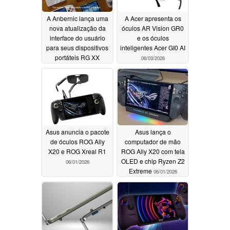
A Anbernic lança uma
A Acer apresenta os
nova atualização da
óculos AR Vision GR0
interface do usuário
e os óculos
para seus dispositivos
inteligentes Acer GI0 AI
portáteis RG XX
06/03/2026
06/06/2026
Asus anuncia o pacote
Asus lança o
de óculos ROG Ally
computador de mão
X20 e ROG Xreal R1
ROG Ally X20 com tela
OLED e chip Ryzen Z2
06/01/2026
Extreme
06/01/2026