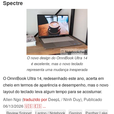
Spectre
ⓘ Notebookcheck
O novo design do OmniBook Ultra 14
é excelente, mas o novo teclado
representa uma mudança inesperada
O OmniBook Ultra 14, redesenhado este ano, acerta em
cheio em termos de aparência e desempenho, mas o novo
layout do teclado leva algum tempo para se acostumar.
Allen Ngo (
traduzido por
DeepL / Ninh Duy),
Publicado
06/13/2026
🇺🇸
🇪🇸
...
Review Snippet
Laptop / Notebook
Gaming
Panther Lake