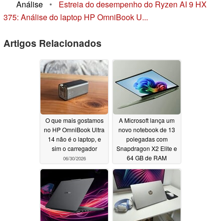
Análise
•
Estreia do desempenho do Ryzen AI 9 HX
375: Análise do laptop HP OmniBook U...
Artigos Relacionados
O que mais gostamos
A Microsoft lança um
no HP OmniBook Ultra
novo notebook de 13
14 não é o laptop, e
polegadas com
sim o carregador
Snapdragon X2 Elite e
64 GB de RAM
06/30/2026
06/17/2026