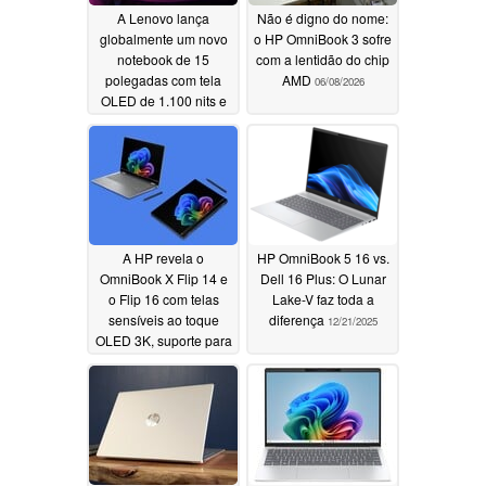
A Lenovo lança
Não é digno do nome:
globalmente um novo
o HP OmniBook 3 sofre
notebook de 15
com a lentidão do chip
polegadas com tela
AMD
06/08/2026
OLED de 1.100 nits e
96 GB de VRAM
06/15/2026
A HP revela o
HP OmniBook 5 16 vs.
OmniBook X Flip 14 e
Dell 16 Plus: O Lunar
o Flip 16 com telas
Lake-V faz toda a
sensíveis ao toque
diferença
12/21/2025
OLED 3K, suporte para
caneta stylus e opções
de baterias maiores
01/06/2026