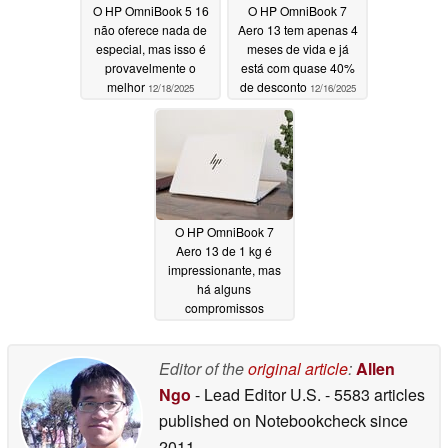
O HP OmniBook 5 16
O HP OmniBook 7
não oferece nada de
Aero 13 tem apenas 4
especial, mas isso é
meses de vida e já
provavelmente o
está com quase 40%
melhor
de desconto
12/18/2025
12/16/2025
O HP OmniBook 7
Aero 13 de 1 kg é
impressionante, mas
há alguns
compromissos
12/15/2025
Editor of the
original article
:
Allen
Ngo
- Lead Editor U.S.
- 5583 articles
published on Notebookcheck
since
2011