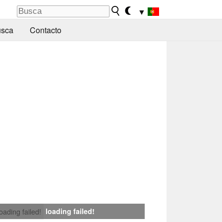
▼
sca
Contacto
loading failed!
loading failed!