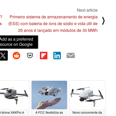
Next article
e?
Primeiro sistema de armazenamento de energia
⟩
s
(ESS) com bateria de íons de sódio e vida útil de
25 anos é lançado em módulos de 30 MWh
Add as a preferred
source on Google
 drone X4KPro é
A FCC flexibiliza as
Novo concorrente da