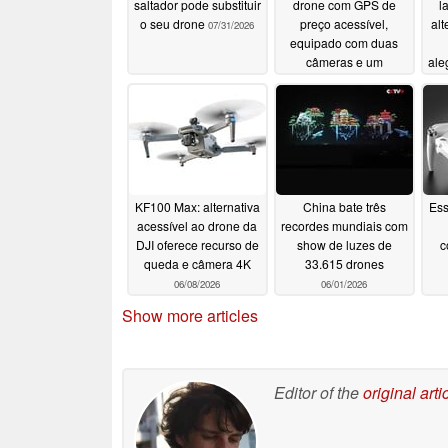
saltador pode substituir
drone com GPS de
l
o seu drone
preço acessível,
al
07/31/2026
equipado com duas
câmeras e um
ale
controlador com tela
a
l
07/10/2026
KF100 Max: alternativa
China bate três
Ess
acessível ao drone da
recordes mundiais com
DJI oferece recurso de
show de luzes de
c
queda e câmera 4K
33.615 drones
06/08/2026
06/01/2026
Show more articles
Editor of the
original arti