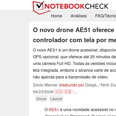
Home
Análises
FAQ/Técni
O novo drone AE51 oferece
controlador com tela por m
O novo AE51 é um drone acessível, disponí
GPS opcional, que oferece até 25 minutos d
uma câmera Full HD. Todas as versões incl
tela integrada, embora o alcance varie de a
não apenas para a transmissão de vídeo.
Silvio Werner (
traduzido por
DeepL / Ninh Du
06/23/2026
🇺🇸
🇩🇪
...
Drone
Launch
O
AE51
é uma novidade acessível no 