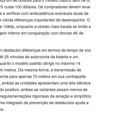
eça em 66 dólares para o modelo básico sem GPS,
S custa 100 dólares. Os compradores devem levar
s e verificar com antecedência eventuais taxas de
ete várias diferenças importantes de desempenho. O
1080p, enquanto a versão mais barata se limita a
agem inferior em comparação com drones 4K de
ém destacam diferenças em termos de tempo de voo
té 25 minutos de autonomia da bateria e um
nquanto o modelo padrão atinge no máximo 14
00 metros. Da mesma forma, a transmissão de
ponta para apenas 70 metros em sua contraparte
s, ambas as unidades apresentam uma tela idêntica
ado positivo, ambas as variantes pesam menos de
 regulamentações rigorosas da aviação e simplifica
ema integrado de prevenção de obstáculos ajuda a
os.