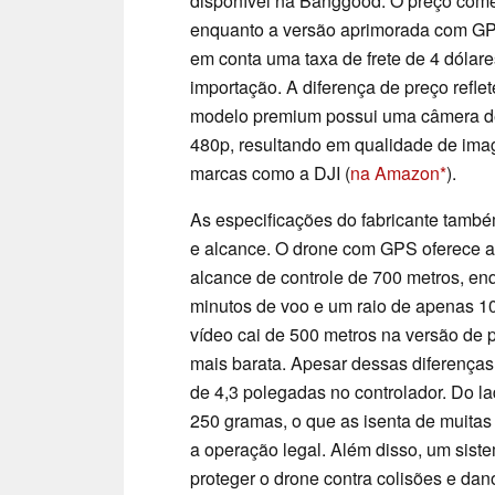
disponível na Banggood. O preço com
enquanto a versão aprimorada com GP
em conta uma taxa de frete de 4 dólare
importação. A diferença de preço refl
modelo premium possui uma câmera de 
480p, resultando em qualidade de im
marcas como a DJI (
na Amazon
).
As especificações do fabricante tamb
e alcance. O drone com GPS oferece a
alcance de controle de 700 metros, e
minutos de voo e um raio de apenas 1
vídeo cai de 500 metros na versão de 
mais barata. Apesar dessas diferença
de 4,3 polegadas no controlador. Do l
250 gramas, o que as isenta de muitas
a operação legal. Além disso, um sist
proteger o drone contra colisões e dan