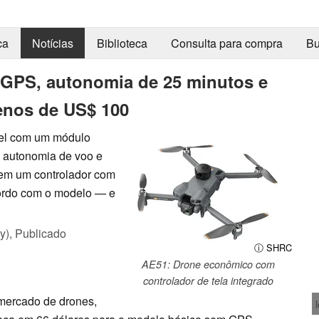
ca
Notícias
Biblioteca
Consulta para compra
Bu
 GPS, autonomia de 25 minutos e
enos de US$ 100
vel com um módulo
e autonomia de voo e
uem um controlador com
cordo com o modelo — e
y),
Publicado
ⓘ SHRC
AE51: Drone econômico com
controlador de tela integrado
mercado de drones,