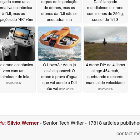
ançado como uma
regras de importação
DJI é lançado
ternativa econômica
de drones, mas os
mundialmente: drone
à DJI, mas as
drones da DJI não se
com menos de 250 g,
gações de “4K” vêm
enquadram na
sensor de 1/1,3
companhadas de
categoria de “drones-
polegadas e 4K a 60
imitações
brinquedo”
fps
06/21/2026
06/19/2026
06/12/2026
e drone econômico
O HoverAir Aqua já
4.drone DIY de 4 libras
vem com um
está disponível: O
atinge 454 mph,
ontrolador de tela
drone à prova d'água
quebrando o recorde
que vai aonde a DJI
mundial de velocidade
05/31/2026
não vai
05/29/2026
05/24/2026
cle
:
Silvio Werner
- Senior Tech Writer
- 17818 articles publis
contact me