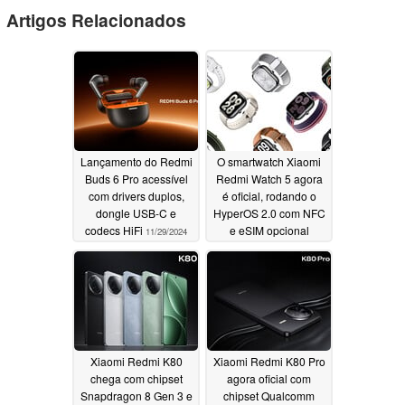
Artigos Relacionados
Lançamento do Redmi
O smartwatch Xiaomi
Buds 6 Pro acessível
Redmi Watch 5 agora
com drivers duplos,
é oficial, rodando o
dongle USB-C e
HyperOS 2.0 com NFC
codecs HiFi
e eSIM opcional
11/29/2024
11/27/2024
Xiaomi Redmi K80
Xiaomi Redmi K80 Pro
chega com chipset
agora oficial com
Snapdragon 8 Gen 3 e
chipset Qualcomm