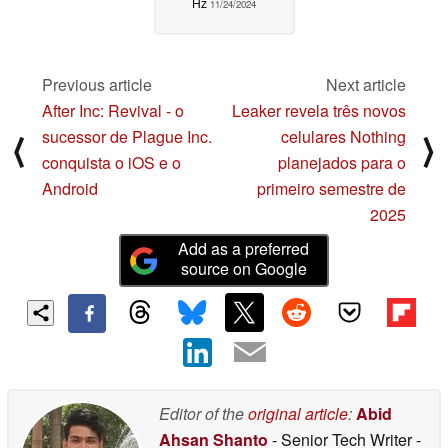
Hz
11/24/2024
Previous article
Next article
After Inc: Revival - o
Leaker revela três novos
sucessor de Plague Inc.
celulares Nothing
⟨
⟩
conquista o iOS e o
planejados para o
Android
primeiro semestre de
2025
Add as a preferred
source on Google
Editor of the
original article
:
Abid
Ahsan Shanto
- Senior Tech Writer
-