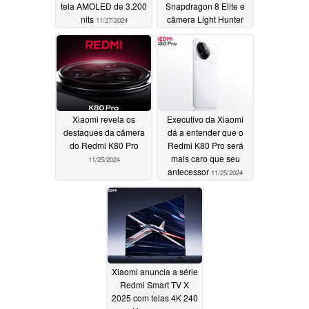
tela AMOLED de 3.200
Snapdragon 8 Elite e
nits
câmera Light Hunter
11/27/2024
800
11/27/2024
Xiaomi revela os
Executivo da Xiaomi
destaques da câmera
dá a entender que o
do Redmi K80 Pro
Redmi K80 Pro será
mais caro que seu
11/25/2024
antecessor
11/25/2024
Xiaomi anuncia a série
Redmi Smart TV X
2025 com telas 4K 240