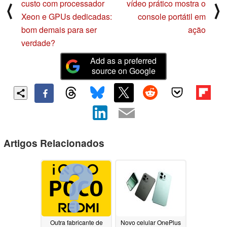
custo com processador
vídeo prático mostra o
⟨
⟩
Xeon e GPUs dedicadas:
console portátil em
bom demais para ser
ação
verdade?
Add as a preferred
source on Google
Artigos Relacionados
Outra fabricante de
Novo celular OnePlus