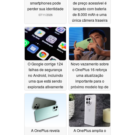
smartphones pode
de preço acessível é
perder sua identidade
lançado com bateria
de 8.000 mAh e uma
07/11/2026
única câmera traseira
funcional
06/30/2026
O Google corrige 124
Novo vazamento sobre
falhas de segurança
o OnePlus 16 reforça
no Android, incluindo
uma atualização
uma que está sendo
importante para o
explorada ativamente
próximo modelo top de
linha
06/29/2026
06/29/2026
A OnePlus revela
A OnePlus amplia o