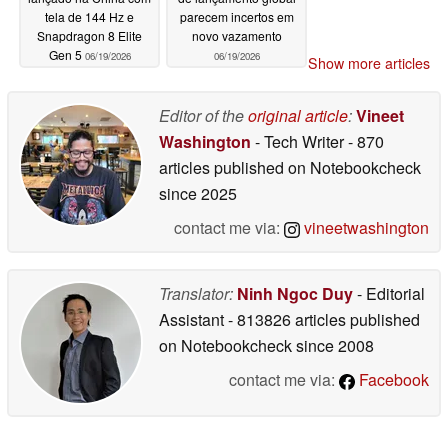
tela de 144 Hz e
parecem incertos em
Snapdragon 8 Elite
novo vazamento
Gen 5
06/19/2026
06/19/2026
Show more articles
Editor of the
original article
:
Vineet
Washington
- Tech Writer
- 870
articles published on Notebookcheck
since 2025
contact me via:
vineetwashington
Translator:
Ninh Ngoc Duy
- Editorial
Assistant
- 813826 articles published
on Notebookcheck
since 2008
contact me via:
Facebook