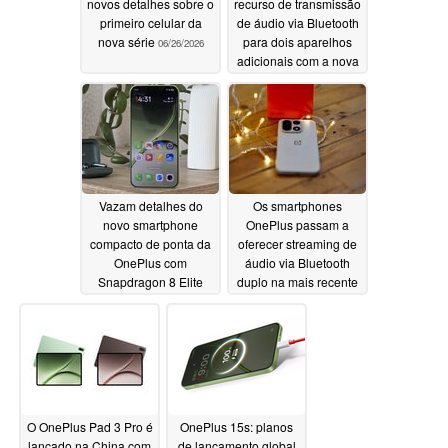
novos detalhes sobre o
recurso de transmissão
primeiro celular da
de áudio via Bluetooth
nova série
para dois aparelhos
06/26/2026
adicionais com a nova
atualização do
OxygenOS
06/26/2026
Vazam detalhes do
Os smartphones
novo smartphone
OnePlus passam a
compacto de ponta da
oferecer streaming de
OnePlus com
áudio via Bluetooth
Snapdragon 8 Elite
duplo na mais recente
Gen 6 e tela de 6,3
atualização do
polegadas
OxygenOS
06/22/2026
06/20/2026
O OnePlus Pad 3 Pro é
OnePlus 15s: planos
lançado na China com
de lançamento global