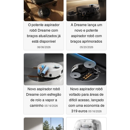
O potente aspirador
A Dreame lança um
robô Dreame com
novo e potente
braços atualizados já
aspirador robô com
está disponível
braços aprimorados
06/06/2026
05/20/2026
Novo aspirador robô
Novo aspirador robô
Dreame com esfregão
voltado para áreas de
de rolo a vapor a
difícil acesso, lançado
caminho
com uma economia de
05/19/2026
319 euros
05/16/2026