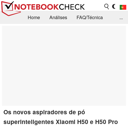
Home
Análises
FAQ/Técnica
...
Notícias
Biblioteca
Consulta para compra
Busca
Contacto
Os novos aspiradores de pó
superinteligentes Xiaomi H50 e H50 Pro