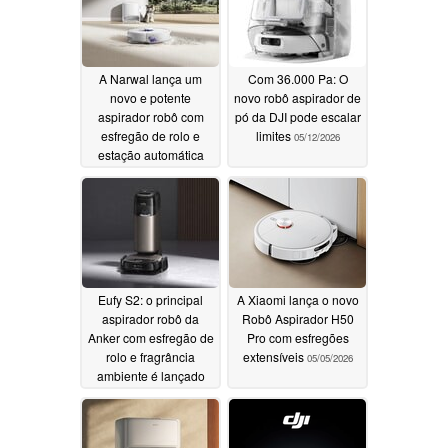
A Narwal lança um
Com 36.000 Pa: O
novo e potente
novo robô aspirador de
aspirador robô com
pó da DJI pode escalar
esfregão de rolo e
limites
05/12/2026
estação automática
05/12/2026
Eufy S2: o principal
A Xiaomi lança o novo
aspirador robô da
Robô Aspirador H50
Anker com esfregão de
Pro com esfregões
rolo e fragrância
extensíveis
05/05/2026
ambiente é lançado
com um presente
05/08/2026