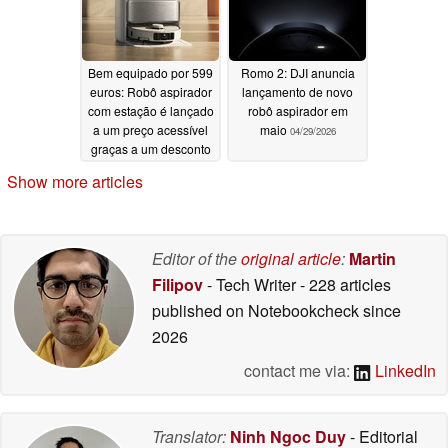
Bem equipado por 599
Romo 2: DJI anuncia
euros: Robô aspirador
lançamento de novo
com estação é lançado
robô aspirador em
a um preço acessível
maio
04/29/2026
graças a um desconto
04/30/2026
Show more articles
Editor of the
original article
:
Martin
Filipov
- Tech Writer
- 228 articles
published on Notebookcheck
since
2026
contact me via:
LinkedIn
Translator:
Ninh Ngoc Duy
- Editorial