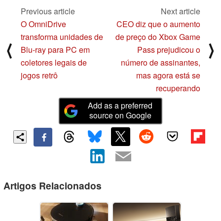
Previous article
Next article
O OmniDrive
CEO diz que o aumento
transforma unidades de
de preço do Xbox Game
⟨
⟩
Blu-ray para PC em
Pass prejudicou o
coletores legais de
número de assinantes,
jogos retrô
mas agora está se
recuperando
Add as a preferred
source on Google
Artigos Relacionados