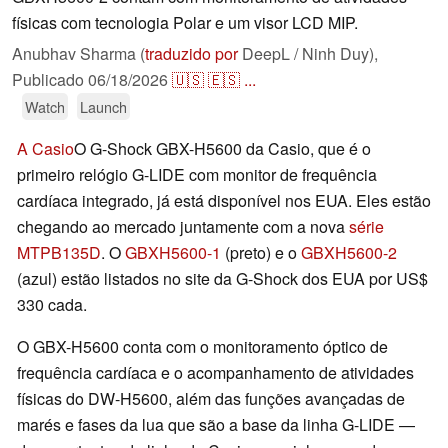
físicas com tecnologia Polar e um visor LCD MIP.
Anubhav Sharma (
traduzido por
DeepL / Ninh Duy),
Publicado
06/18/2026
🇺🇸
🇪🇸
...
Watch
Launch
A Casio
O G-Shock GBX-H5600 da Casio, que é o
primeiro relógio G-LIDE com monitor de frequência
cardíaca integrado, já está disponível nos EUA. Eles estão
chegando ao mercado juntamente com a nova
série
MTPB135D
. O
GBXH5600-1
(preto) e o
GBXH5600-2
(azul) estão listados no site da G-Shock dos EUA por US$
330 cada.
O GBX-H5600 conta com o monitoramento óptico de
frequência cardíaca e o acompanhamento de atividades
físicas do DW-H5600, além das funções avançadas de
marés e fases da lua que são a base da linha G-LIDE —