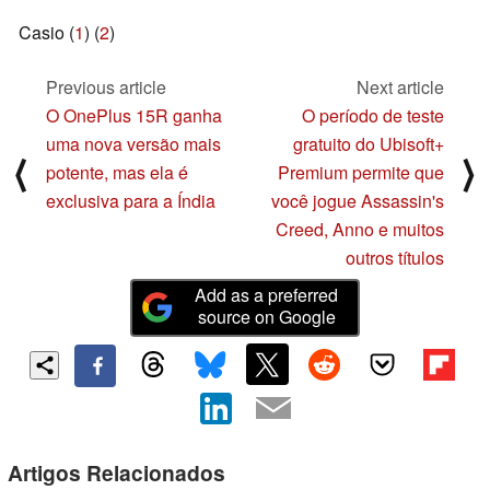
Casio (
1
) (
2
)
Previous article
Next article
O OnePlus 15R ganha
O período de teste
uma nova versão mais
gratuito do Ubisoft+
⟨
⟩
potente, mas ela é
Premium permite que
exclusiva para a Índia
você jogue Assassin's
Creed, Anno e muitos
outros títulos
Add as a preferred
source on Google
Artigos Relacionados