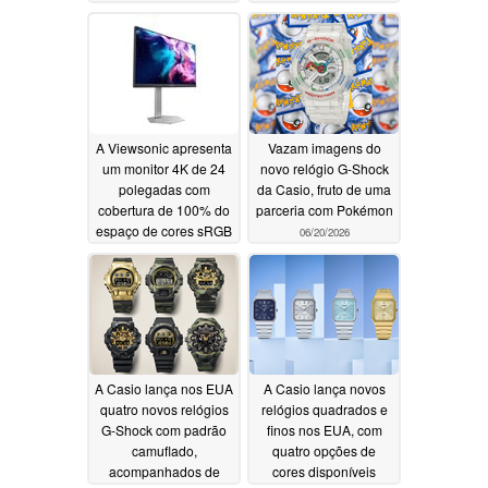
amplo
com mosquetão
06/24/2026
06/22/2026
A Viewsonic apresenta
Vazam imagens do
um monitor 4K de 24
novo relógio G-Shock
polegadas com
da Casio, fruto de uma
cobertura de 100% do
parceria com Pokémon
espaço de cores sRGB
06/20/2026
e taxa de atualização
de 160 Hz
06/22/2026
A Casio lança nos EUA
A Casio lança novos
quatro novos relógios
relógios quadrados e
G-Shock com padrão
finos nos EUA, com
camuflado,
quatro opções de
acompanhados de
cores disponíveis