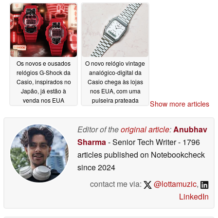
uma bolsa camuflada
06/18/2026
de brinde
06/19/2026
Os novos e ousados
O novo relógio vintage
relógios G-Shock da
analógico-digital da
Casio, inspirados no
Casio chega às lojas
Japão, já estão à
nos EUA, com uma
venda nos EUA
pulseira prateada
Show more articles
06/17/2026
06/16/2026
Editor of the
original article
:
Anubhav
Sharma
- Senior Tech Writer
- 1796
articles published on Notebookcheck
since 2024
contact me via:
@lottamuzic
,
LinkedIn