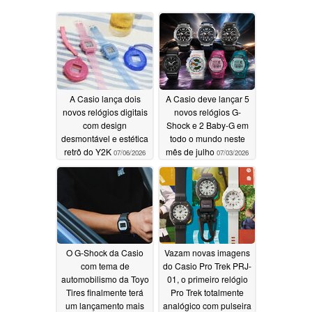
A Casio lança dois
A Casio deve lançar 5
novos relógios digitais
novos relógios G-
com design
Shock e 2 Baby-G em
desmontável e estética
todo o mundo neste
retrô do Y2K
mês de julho
07/06/2026
07/03/2026
O G-Shock da Casio
Vazam novas imagens
com tema de
do Casio Pro Trek PRJ-
automobilismo da Toyo
01, o primeiro relógio
Tires finalmente terá
Pro Trek totalmente
um lançamento mais
analógico com pulseira