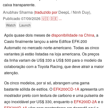
caixa transparente.
Anubhav Sharma (
traduzido por
DeepL / Ninh Duy),
Publicado
07/09/2026
🇺🇸
🇩🇪
...
Watch
Launch
Após quase dois meses de
disponibilidade na China
, a
Casio finalmente lançou a série Edifice EFK-200
Automatic no mercado norte-americano. Todas as cinco
variantes já estão listadas na loja americana. Os preços
da linha variam de US$ 330 a US$ 500 para o modelo da
colaboração com a Toyota Racing, que deve atrair a maior
atenção.
Os cinco modelos, por si só, abrangem uma gama
bastante sólida de estilos. O
EFK200CD-1A
apresenta um
mostrador preto com textura de carbono e uma pulseira de
aço inoxidável por US$ 330, enquanto o
EFK200D-2A
e o
EFK200D-4A
vêm com mostradores em degradê azul e