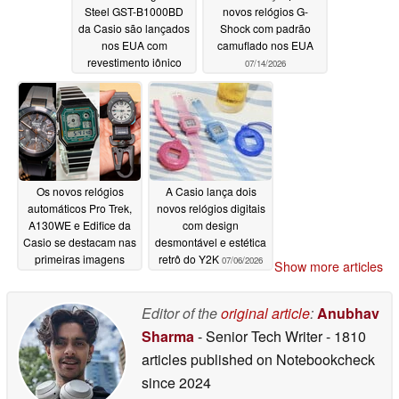
Steel GST-B1000BD
novos relógios G-
da Casio são lançados
Shock com padrão
nos EUA com
camuflado nos EUA
revestimento iônico
07/14/2026
preto
07/14/2026
Os novos relógios
A Casio lança dois
automáticos Pro Trek,
novos relógios digitais
A130WE e Edifice da
com design
Casio se destacam nas
desmontável e estética
primeiras imagens
retrô do Y2K
07/06/2026
Show more articles
reais
07/07/2026
Editor of the
original article
:
Anubhav
Sharma
- Senior Tech Writer
- 1810
articles published on Notebookcheck
since 2024