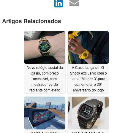
Artigos Relacionados
Novo relógio social da
A Casio lança um G-
Casio, com preço
Shock exclusivo com o
acessível, com
tema “Mother 3” para
mostrador verde
comemorar o 20º
radiante com efeito
aniversário do jogo
sunburst e luneta
07/17/2026
canelada, é lançado
nos EUA
07/22/2026
A Casio G-Shock
O novo relógio GBX-