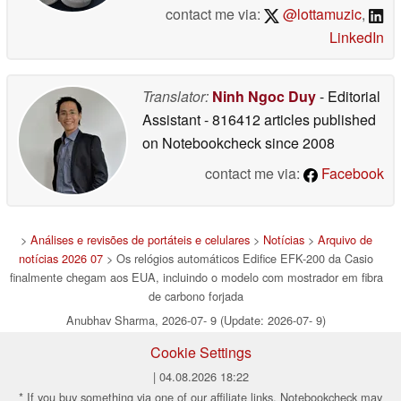
contact me via:
@lottamuzic
,
LinkedIn
Translator:
Ninh Ngoc Duy
- Editorial
Assistant
- 816412 articles published
on Notebookcheck
since 2008
contact me via:
Facebook
>
Análises e revisões de portáteis e celulares
>
Notícias
>
Arquivo de
notícias 2026 07
> Os relógios automáticos Edifice EFK-200 da Casio
finalmente chegam aos EUA, incluindo o modelo com mostrador em fibra
de carbono forjada
Anubhav Sharma, 2026-07- 9 (Update: 2026-07- 9)
Cookie Settings
| 04.08.2026 18:22
* If you buy something via one of our affiliate links, Notebookcheck may