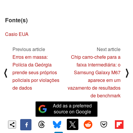
Fonte(s)
Casio EUA
Previous article
Next article
Erros em massa:
Chip carro-chefe para a
Polícia da Geórgia
faixa intermediária: o
⟨
⟩
prende seus próprios
Samsung Galaxy M67
policiais por violações
aparece em um
de dados
vazamento de resultados
de benchmark
Add as a preferred
source on Google