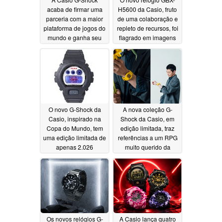
acaba de firmar uma
H5600 da Casio, fruto
parceria com a maior
de uma colaboração e
plataforma de jogos do
repleto de recursos, foi
mundo e ganha seu
flagrado em imagens
próprio jogo
reais
07/15/2026
07/15/2026
O novo G-Shock da
A nova coleção G-
Casio, inspirado na
Shock da Casio, em
Copa do Mundo, tem
edição limitada, traz
uma edição limitada de
referências a um RPG
apenas 2.026
muito querido da
unidades
Nintendo
07/14/2026
07/14/2026
Os novos relógios G-
A Casio lança quatro