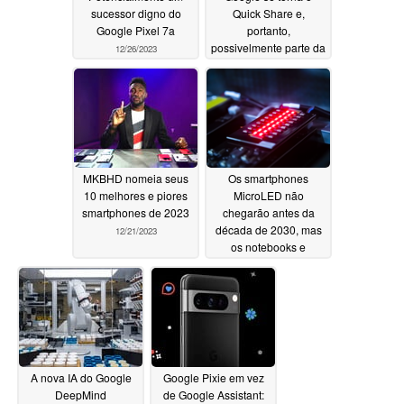
sucessor digno do
Quick Share e,
Google Pixel 7a
portanto,
possivelmente parte da
12/26/2023
alternativa ao AirDrop
da Samsung
12/23/2023
MKBHD nomeia seus
Os smartphones
10 melhores e piores
MicroLED não
smartphones de 2023
chegarão antes da
década de 2030, mas
12/21/2023
os notebooks e
monitores um pouco
antes
12/20/2023
A nova IA do Google
Google Pixie em vez
DeepMind
de Google Assistant: