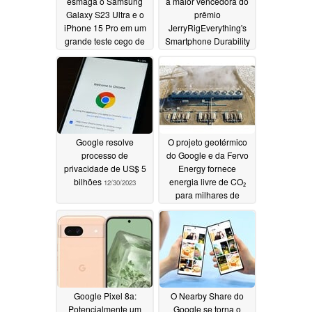
esmaga o Samsung
a maior vencedora do
Galaxy S23 Ultra e o
prêmio
iPhone 15 Pro em um
JerryRigEverything's
grande teste cego de
Smartphone Durability
câmera de smartphone
Awards de 2023
01/09/2024
01/02/2024
Google resolve
O projeto geotérmico
processo de
do Google e da Fervo
privacidade de US$ 5
Energy fornece
bilhões
energia livre de CO₂
12/30/2023
para milhares de
residências
12/29/2023
Google Pixel 8a:
O Nearby Share do
Potencialmente um
Google se torna o