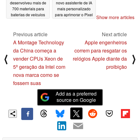
desenvolveu mais de
novo assistente de IA
700 materiais para
mais personalizado
baterias de veículos
para aprimorar o Pixel
Show more articles
elétricos, células
9 e o Pixel 9 Pro
solares e muito mais
12/17/2023
Previous article
Next article
12/17/2023
A Montage Technology
Apple engenheiros
da China começa a
correm para resgatar os
⟨
⟩
vender CPUs Xeon de
relógios Apple diante da
5ª geração da Intel com
proibição
nova marca como se
fossem suas
Add as a preferred
source on Google