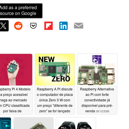
Add as a preferred
source on Google
pberry Pi 4 Modelo
Raspberry A Pi discute
Raspberry Alternativa
 a preço acessível
o computador de placa
ao Pi com forte
hega ao mercado
única Zero 3 W com
conectividade já
m CPU classificada
um preço "diferente de
disponível para pré-
por faixa de
zero" se for lançado
venda
05/12/2026
sempenho
hoje
06/28/2026
05/28/2026