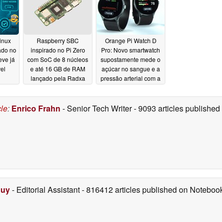
inux
Raspberry SBC
Orange Pi Watch D
ado no
inspirado no Pi Zero
Pro: Novo smartwatch
eve já
com SoC de 8 núcleos
supostamente mede o
el
e até 16 GB de RAM
açúcar no sangue e a
lançado pela Radxa
pressão arterial com a
precisão de um
08/28/2025
dispositivo médico
cle
:
Enrico Frahn
- Senior Tech Writer
- 9093 articles publishe
04/02/2024
Duy
- Editorial Assistant
- 816412 articles published on Notebo