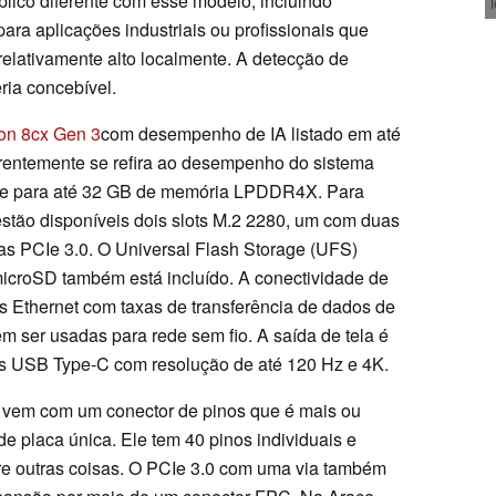
lico diferente com esse modelo, incluindo
ra aplicações industriais ou profissionais que
elativamente alto localmente. A detecção de
ria concebível.
on 8cx Gen 3
com desempenho de IA listado em até
rentemente se refira ao desempenho do sistema
te para até 32 GB de memória LPDDR4X. Para
stão disponíveis dois slots M.2 2280, um com duas
tas PCIe 3.0. O Universal Flash Storage (UFS)
microSD também está incluído. A conectividade de
as Ethernet com taxas de transferência de dados de
m ser usadas para rede sem fio. A saída de tela é
s USB Type-C com resolução de até 120 Hz e 4K.
 vem com um conector de pinos que é mais ou
e placa única. Ele tem 40 pinos individuais e
tre outras coisas. O PCIe 3.0 com uma via também