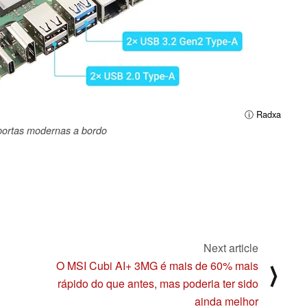
ⓘ Radxa
portas modernas a bordo
Next article
O MSI Cubi AI+ 3MG é mais de 60% mais
⟩
rápido do que antes, mas poderia ter sido
ainda melhor