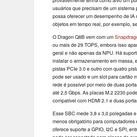
provavelmente tenha como alvo um púb
usuários que precisam de um sistema pa
possa oferecer um desempenho de IA r
objetos em tempo real, por exemplo, se
O Dragon Q8B vem com um
Snapdrag
ou mais de 29 TOPS, embora isso apa
geral e não apenas da NPU. Há supor
instalar o armazenamento em massa, e
pistas PCIe 3.0 e outro com quatro pis
pode ser usado e um slot para cartão 
rede é possível por meio de duas port
até 2,5 Gbps. As placas M.2 2230 pode
compatível com HDMI 2.1 e duas porta
Esse SBC mede 3,8 x 3,0 polegadas e
menos obrigatório para computadores d
oferece suporte a GPIO, I2C e SPI, en