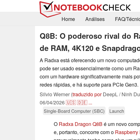
Home
Análises
FAQ/Técni
Q8B: O poderoso rival do R
de RAM, 4K120 e Snapdrag
A Radxa está oferecendo um novo computador
pode ser usado essencialmente como um Ras
com um hardware significativamente mais pot
redes rápidas, e há suporte para PCIe Gen3.
Silvio Werner (
traduzido por
DeepL / Ninh Du
06/04/2026
🇺🇸
🇩🇪
...
Single-Board Computer (SBC)
Launch
O
Radxa Dragon Q8B
é um novo compu
e, portanto, concorre com o
Raspberry 