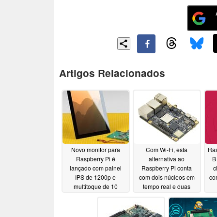
Artigos Relacionados
Novo monitor para
Com Wi-Fi, esta
Ras
Raspberry Pi é
alternativa ao
B
lançado com painel
Raspberry Pi conta
c
IPS de 1200p e
com dois núcleos em
co
multitoque de 10
tempo real e duas
pontos
portas LAN Gigabit
de
07/22/2026
07/05/2026