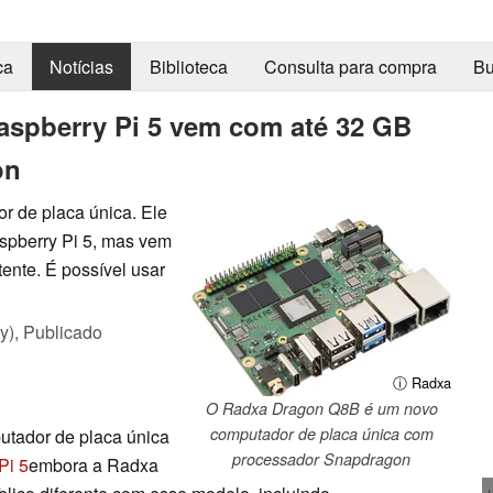
ca
Notícias
Biblioteca
Consulta para compra
Bu
aspberry Pi 5 vem com até 32 GB
on
 de placa única. Ele
pberry Pi 5, mas vem
ente. É possível usar
y),
Publicado
ⓘ Radxa
O Radxa Dragon Q8B é um novo
computador de placa única com
tador de placa única
processador Snapdragon
Pi 5
embora a Radxa