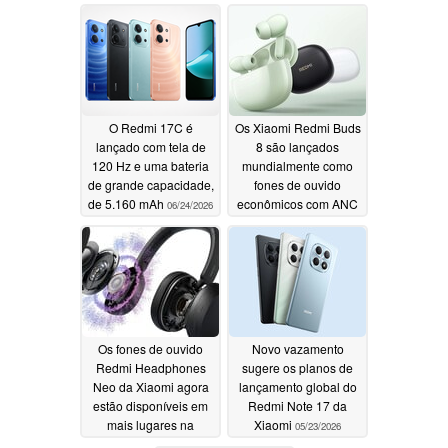
Fold, inspirado no “
íntegra
06/26/2026
Galaxy ”
06/30/2026
O Redmi 17C é
Os Xiaomi Redmi Buds
lançado com tela de
8 são lançados
120 Hz e uma bateria
mundialmente como
de grande capacidade,
fones de ouvido
de 5.160 mAh
econômicos com ANC
06/24/2026
e LHDC
06/21/2026
Os fones de ouvido
Novo vazamento
Redmi Headphones
sugere os planos de
Neo da Xiaomi agora
lançamento global do
estão disponíveis em
Redmi Note 17 da
mais lugares na
Xiaomi
05/23/2026
Europa
06/18/2026