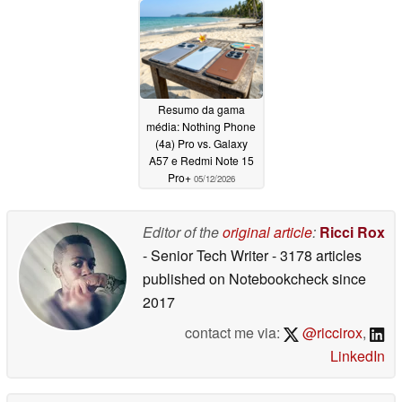
Resumo da gama
média: Nothing Phone
(4a) Pro vs. Galaxy
A57 e Redmi Note 15
Pro+
05/12/2026
Editor of the
original article
:
Ricci Rox
- Senior Tech Writer
- 3178 articles
published on Notebookcheck
since
2017
contact me via:
@riccirox
,
LinkedIn