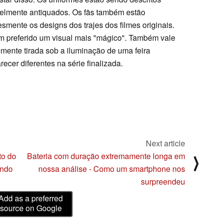
velmente antiquados. Os fãs também estão
mente os designs dos trajes dos filmes originais.
am preferido um visual mais "mágico". Também vale
emente tirada sob a iluminação de uma feira
ecer diferentes na série finalizada.
Next article
to do
Bateria com duração extremamente longa em
⟩
ando
nossa análise - Como um smartphone nos
surpreendeu
Add as a preferred
source on Google