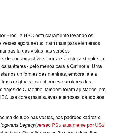
r Bros., a HBO está claramente levando os
s vestes agora se inclinam mais para elementos
angas largas vistas nas versões
 de cor perceptíveis: em vez de cinza simples, a
 os suéteres - pelo menos para a Grifinória. Uma
ista nos uniformes das meninas, embora lá ela
lmes originais, os uniformes escolares das
s trajes de Quadribol também foram ajustados: em
 HBO usa cores mais suaves e terrosas, dando aos
cima de tudo nas vestes, nos padrões xadrez e
Hogwarts Legacy
(versão PS5 atualmente por US$
star disso. Os uniformes estão sendo descritos