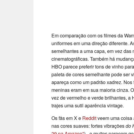
Em comparação com os filmes da Warne
uniformes em uma direção diferente. A
semelhantes a uma capa, em vez das m
cinematográficas. Também há mudanças
HBO parece preferir tons de vinho para
paleta de cores semelhante pode ser v
apareça como um padrão xadrez. Nos fi
meninas eram em sua maioria cinza. O
vez de vermelho e verde brilhantes, a
trajes uma sutil aparência vintage.
Os fãs em X e
Reddit
veem uma coisa a
nas cores suaves: fortes vibrações
do 
29 na Amazon
) - e muitos parecem go