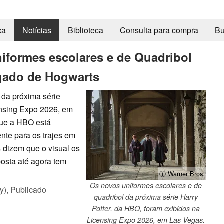
ca
Notícias
Biblioteca
Consulta para compra
Bu
niformes escolares e de Quadribol
gado de Hogwarts
 da próxima série
ensing Expo 2026, em
que a HBO está
nte para os trajes em
s dizem que o visual os
posta até agora tem
ⓘ Warner Bros.
Os novos uniformes escolares e de
y),
Publicado
quadribol da próxima série Harry
Potter, da HBO, foram exibidos na
Licensing Expo 2026, em Las Vegas.