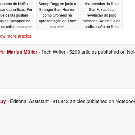
ucesso da Netflix
Snoop Dogg se junta a
Vazamentos do filme
sar das críticas: Por
Stranger than Heaven
Star Fox após a
ue os fãs gostam
como Orpheus na
revelação do jogo
is de Swapped do
apresentação do Xbox
Nintendo Switch 2 e da
 os críticos
participação no filme
05/08/2026
05/08/2026
do Mario
05/08/2026
ow more articles
cle
:
Marius Müller
- Tech Writer
- 5209 articles published on N
Duy
- Editorial Assistant
- 815842 articles published on Notebo