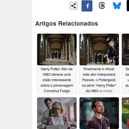
Artigos Relacionados
Harry Potter: Ator da
Finalmente é oficial:
Sé
HBO oferece uma
este ator interpretará
ca
visão interessante
Peeves, o Poltergeist,
sobre o personagem
na série “Harry Potter”
qu
Cornelius Fudge
da HBO
06/18/2026
e
07/07/2026
ada