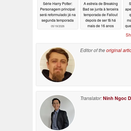
Série Harry Potter:
A estrela de Breaking
S
Personagem principal
Bad se junta à terceira
ape
será reformulado já na
temporada de Fallout
q
segunda temporada
depois de ser fã há
ma
mais de 16 anos
que
05/19/2026
05/13/2026
Sh
Editor of the
original arti
Translator:
Ninh Ngoc 