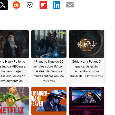
rie Harry Potter: o
"Primeiro filme de 95
Série Harry Potter: O
sting da HBO para
minutos sobre IA" com
que os fãs estão
uma personagem
skates, demônios e
achando do novo
ase esquecida do
muitas críticas on-line
trailer da HBO
05/26/2026
livro alimenta as
05/29/2026
speranças de uma
ptação fiel
06/15/2026