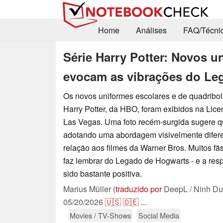
Home
Análises
FAQ/Técni
Série Harry Potter: Novos u
evocam as vibrações do Le
Os novos uniformes escolares e de quadribol
Harry Potter, da HBO, foram exibidos na Lic
Las Vegas. Uma foto recém-surgida sugere 
adotando uma abordagem visivelmente difere
relação aos filmes da Warner Bros. Muitos fã
faz lembrar do Legado de Hogwarts - e a res
sido bastante positiva.
Marius Müller (
traduzido por
DeepL / Ninh Du
05/20/2026
🇺🇸
🇩🇪
...
Movies / TV-Shows
Social Media