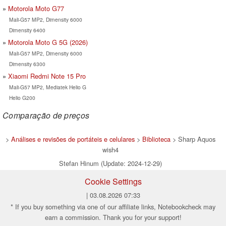
Motorola Moto G77
Mali-G57 MP2, Dimensity 6000
Dimensity 6400
Motorola Moto G 5G (2026)
Mali-G57 MP2, Dimensity 6000
Dimensity 6300
Xiaomi Redmi Note 15 Pro
Mali-G57 MP2, Mediatek Helio G
Helio G200
Comparação de preços
>
Análises e revisões de portáteis e celulares
>
Biblioteca
> Sharp Aquos
wish4
Stefan Hinum (Update: 2024-12-29)
Cookie Settings
| 03.08.2026 07:33
* If you buy something via one of our affiliate links, Notebookcheck may
earn a commission. Thank you for your support!