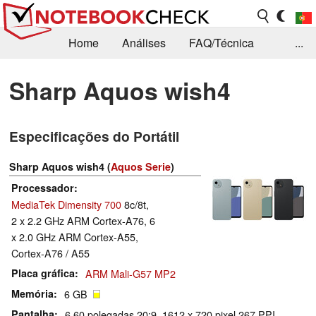
Home
Análises
FAQ/Técnica
...
Notícias
Biblioteca
Consulta para compra
Sharp Aquos wish4
Busca
Contacto
Especificações do Portátil
Sharp Aquos wish4 (
Aquos Serie
)
Processador
MediaTek Dimensity 700
8c/8t,
2 x 2.2 GHz ARM Cortex-A76, 6
x 2.0 GHz ARM Cortex-A55,
Cortex-A76 / A55
Placa gráfica
ARM Mali-G57 MP2
Memória
6 GB
Pantalha
6.60 polegadas 20:9, 1612 x 720 pixel 267 PPI,