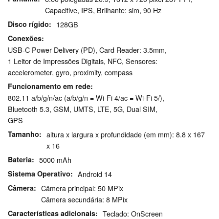
Capacitive, IPS, Brilhante: sim, 90 Hz
Disco rígido
128GB
Conexões
USB-C Power Delivery (PD), Card Reader: 3.5mm,
1 Leitor de Impressões Digitais, NFC, Sensores:
accelerometer, gyro, proximity, compass
Funcionamento em rede
802.11 a/b/g/n/ac (a/b/g/n = Wi-Fi 4/ac = Wi-Fi 5/),
Bluetooth 5.3, GSM, UMTS, LTE, 5G, Dual SIM,
GPS
Tamanho
altura x largura x profundidade (em mm): 8.8 x 167
x 16
Bateria
5000 mAh
Sistema Operativo
Android 14
Câmera
Câmera principal: 50 MPix
Câmera secundária: 8 MPix
Características adicionais
Teclado: OnScreen