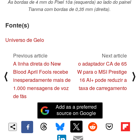
As bordas de 4 mm do Pixel 10a (esquerda) ao lado do painel
Tianma com bordas de 0,35 mm (direita).
Fonte(s)
Universo de Gelo
Previous article
Next article
A linha direta do New
o adaptador CA de 65
Blood April Fools recebe
W para o MSI Prestige
⟨
⟩
inesperadamente mais de
16 AI+ pode reduzir a
1.000 mensagens de voz
taxa de carregamento
de fãs
Add as a preferred
source on Google