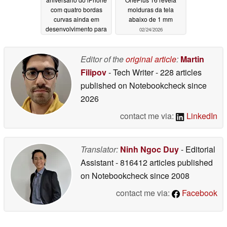
com quatro bordas
molduras da tela
curvas ainda em
abaixo de 1 mm
desenvolvimento para
02/24/2026
2027
03/27/2026
Editor of the
original article
:
Martin
Filipov
- Tech Writer
- 228 articles
published on Notebookcheck
since
2026
contact me via:
LinkedIn
Translator:
Ninh Ngoc Duy
- Editorial
Assistant
- 816412 articles published
on Notebookcheck
since 2008
contact me via:
Facebook