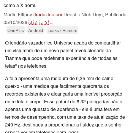
como a Xiaomi.
Martin Filipov (
traduzido por
DeepL / Ninh Duy),
Publicado
05/10/2026
🇺🇸
🇪🇸
...
OnePlus
Android
Leaks / Rumors
O lendário vazador Ice Universe acaba de compartilhar
um vislumbre de um novo painel revolucionário da
Tianma que pode redefinir a experiência de "todas as
telas" nos telefones.
A tela apresenta uma moldura de 0,35 mm de cair o
queixo - uma medida que facilmente quebraria os
recordes existentes e alcançaria uma incrível proporção
entre tela e corpo. Esse painel de 6,32 polegadas não é
apenas uma questão de aparência - ele é uma fera em
termos de desempenho, com uma taxa de atualização de
240 Hz, destinada a proporcionar a fluidez que o senhor
espera ver em telefones para jogos.