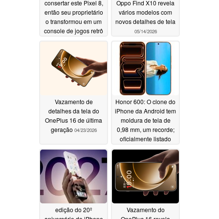
consertar este Pixel 8,
Oppo Find X10 revela
então seu proprietário
vários modelos com
o transformou em um
novos detalhes de tela
console de jogos retrô
05/14/2026
05/21/2026
Vazamento de
Honor 600: O clone do
detalhes da tela do
iPhone da Android tem
OnePlus 16 de última
moldura de tela de
geração
0,98 mm, um recorde;
04/23/2026
oficialmente listado
04/17/2026
edição do 20º
Vazamento do
aniversário do iPhone
OnePlus 16 revela