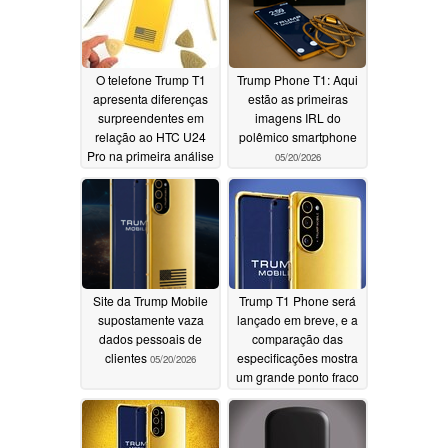
O telefone Trump T1
Trump Phone T1: Aqui
apresenta diferenças
estão as primeiras
surpreendentes em
imagens IRL do
relação ao HTC U24
polêmico smartphone
Pro na primeira análise
05/20/2026
detalhada
06/11/2026
Site da Trump Mobile
Trump T1 Phone será
supostamente vaza
lançado em breve, e a
dados pessoais de
comparação das
clientes
especificações mostra
05/20/2026
um grande ponto fraco
05/14/2026