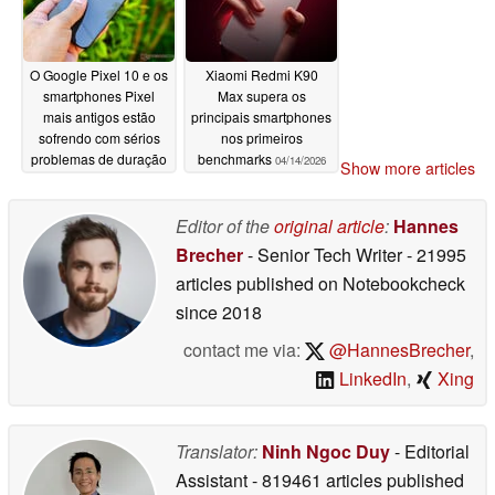
O Google Pixel 10 e os
Xiaomi Redmi K90
smartphones Pixel
Max supera os
mais antigos estão
principais smartphones
sofrendo com sérios
nos primeiros
problemas de duração
benchmarks
04/14/2026
Show more articles
da bateria após a
aplicação de
atualizações
Editor of the
original article
:
Hannes
04/14/2026
Brecher
- Senior Tech Writer
- 21995
articles published on Notebookcheck
since 2018
contact me via:
@HannesBrecher
,
LinkedIn
,
Xing
Translator:
Ninh Ngoc Duy
- Editorial
Assistant
- 819461 articles published