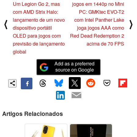
Um Legion Go 2, mas
jogos em 1440p no Mini
com AMD Strix Halo:
PC: GMKtec EVO-T2
lançamento de um novo
com Intel Panther Lake
⟨
⟩
dispositivo portátil
joga jogos AAA como
OLED para jogos com
Red Dead Redemption 2
previsão de lançamento
acima de 70 FPS
global
Add as a preferred
source on Google
Artigos Relacionados