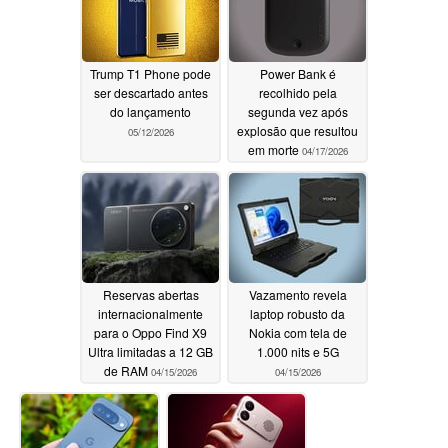
Trump T1 Phone pode
Power Bank é
ser descartado antes
recolhido pela
do lançamento
segunda vez após
explosão que resultou
05/12/2026
em morte
04/17/2026
Reservas abertas
Vazamento revela
internacionalmente
laptop robusto da
para o Oppo Find X9
Nokia com tela de
Ultra limitadas a 12 GB
1.000 nits e 5G
de RAM
04/15/2026
04/15/2026