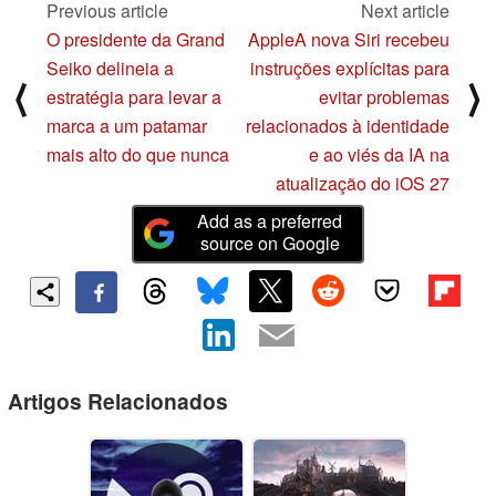
Previous article
Next article
O presidente da Grand
AppleA nova Siri recebeu
Seiko delineia a
instruções explícitas para
⟨
⟩
estratégia para levar a
evitar problemas
marca a um patamar
relacionados à identidade
mais alto do que nunca
e ao viés da IA na
atualização do iOS 27
Add as a preferred
source on Google
Artigos Relacionados