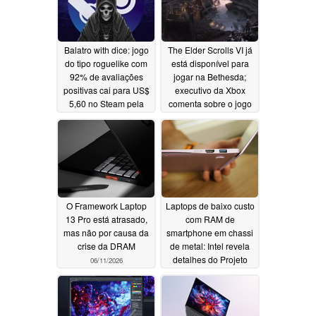
Balatro with dice: jogo
The Elder Scrolls VI já
do tipo roguelike com
está disponível para
92% de avaliações
jogar na Bethesda;
positivas cai para US$
executivo da Xbox
5,60 no Steam pela
comenta sobre o jogo
primeira vez
06/12/2026
06/12/2026
O Framework Laptop
Laptops de baixo custo
13 Pro está atrasado,
com RAM de
mas não por causa da
smartphone em chassi
crise da DRAM
de metal: Intel revela
detalhes do Projeto
06/11/2026
Firefly
06/11/2026