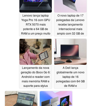
Lenovo lança laptop
O novo laptop de 17
Yoga Pro 16 com GPU
polegadas da Lenovo
RTX 5070 mais
recebe lançamento
potente e 64 GB de
internacional mais
RAM a um preço muito
amplo com 32 GB de
mais alto
RAM e processadores
06/09/2026
Intel Wildcat Lake
06/09/2026
Lançamento da nova
A Dell lança
geração do Boox Go 6:
globalmente um novo
Android e-reader com
laptop de 16
mais memória RAM e
polegadas com 64 GB
suporte para stylus
de RAM e
processadores AMD
06/08/2026
Zen 5
06/05/2026