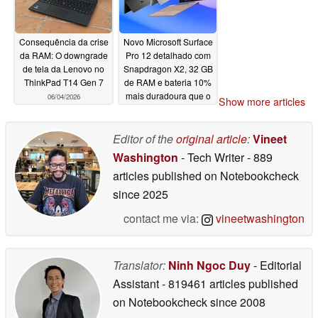
Consequência da crise
Novo Microsoft Surface
da RAM: O downgrade
Pro 12 detalhado com
de tela da Lenovo no
Snapdragon X2, 32 GB
ThinkPad T14 Gen 7
de RAM e bateria 10%
mais duradoura que o
06/04/2026
Show more articles
modelo anterior
06/03/2026
Editor of the
original article
:
Vineet
Washington
- Tech Writer
- 889
articles published on Notebookcheck
since 2025
contact me via:
vineetwashington
Translator:
Ninh Ngoc Duy
- Editorial
Assistant
- 819461 articles published
on Notebookcheck
since 2008