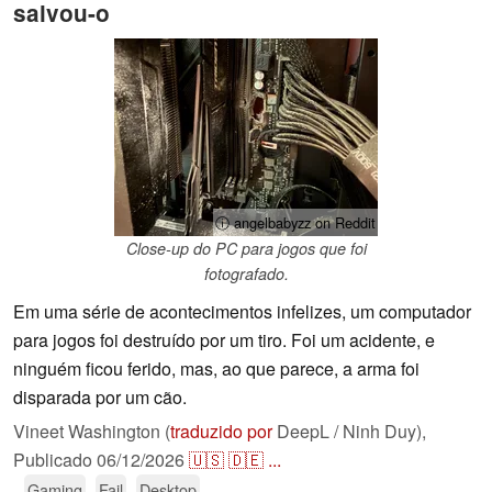
salvou-o
ⓘ angelbabyzz on Reddit
Close-up do PC para jogos que foi
fotografado.
Em uma série de acontecimentos infelizes, um computador
para jogos foi destruído por um tiro. Foi um acidente, e
ninguém ficou ferido, mas, ao que parece, a arma foi
disparada por um cão.
Vineet Washington (
traduzido por
DeepL / Ninh Duy),
Publicado
06/12/2026
🇺🇸
🇩🇪
...
Gaming
Fail
Desktop