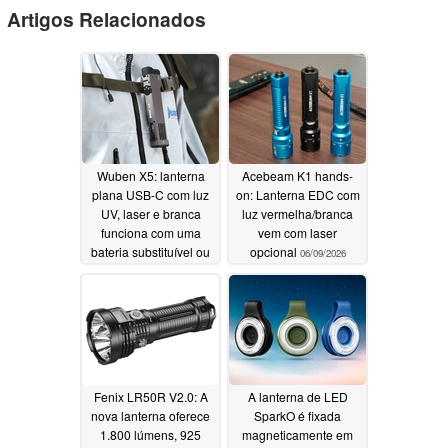
Artigos Relacionados
Wuben X5: lanterna
Acebeam K1 hands-
plana USB-C com luz
on: Lanterna EDC com
UV, laser e branca
luz vermelha/branca
funciona com uma
vem com laser
bateria substituível ou
opcional
06/09/2026
pilhas AAA
06/10/2026
Fenix LR50R V2.0: A
A lanterna de LED
nova lanterna oferece
SparkO é fixada
1.800 lúmens, 925
magneticamente em