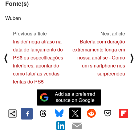
Fonte(s)
Wuben
Previous article
Next article
Insider nega atraso na
Bateria com duração
data de lançamento do
extremamente longa em
⟨
⟩
PS6 ou especificações
nossa análise - Como
inferiores, apontando
um smartphone nos
como fator as vendas
surpreendeu
lentas do PS5
Add as a preferred
source on Google