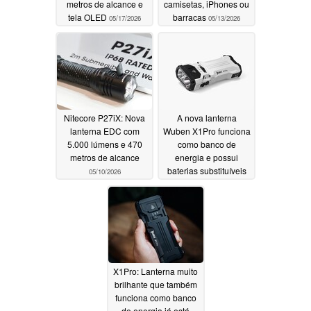
metros de alcance e
camisetas, iPhones ou
tela OLED
barracas
05/17/2026
05/13/2026
Nitecore P27iX: Nova
A nova lanterna
lanterna EDC com
Wuben X1Pro funciona
5.000 lúmens e 470
como banco de
metros de alcance
energia e possui
baterias substituíveis
05/10/2026
04/23/2026
X1Pro: Lanterna muito
brilhante que também
funciona como banco
de energia já está