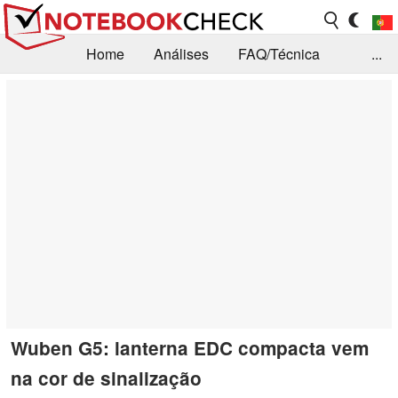
Home
Análises
FAQ/Técnica
...
Notícias
Biblioteca
Consulta para compra
Busca
Contacto
Wuben G5: lanterna EDC compacta vem
na cor de sinalização