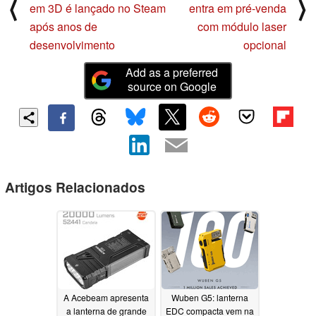
⟨
⟩
em 3D é lançado no Steam
entra em pré-venda
após anos de
com módulo laser
desenvolvimento
opcional
Add as a preferred
source on Google
Artigos Relacionados
A Acebeam apresenta
Wuben G5: lanterna
a lanterna de grande
EDC compacta vem na