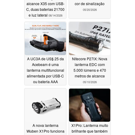
alcance X35 com USB-
cor de sinalização
C, duas baterias 21700
05/20/2026
e luz lateral
06/14/2026
A UC3A de US$ 25 da
Nitecore P27iX: Nova
Acebeam é uma
lanterna EDC com
lanterna multifuncional
5.000 lúmens e 470
alimentada por USB-C
metros de alcance
ou bateria AAA
05/10/2026
05/20/2026
A nova lanterna
X1Pro: Lanterna muito
Wuben X1Pro funciona
brilhante que também