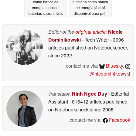
como banco de
funciona como banco
energia e possui
de energia já está
baterias substituíveis
disponível para pré-
venda
04/23/2026
11/01/2025
Editor of the
original article
:
Nicole
Dominikowski
- Tech Writer
- 3096
articles published on Notebookcheck
since 2022
contact me via:
Bluesky
,
@nicdominikowski
Translator:
Ninh Ngoc Duy
- Editorial
Assistant
- 816412 articles published
on Notebookcheck
since 2008
contact me via:
Facebook