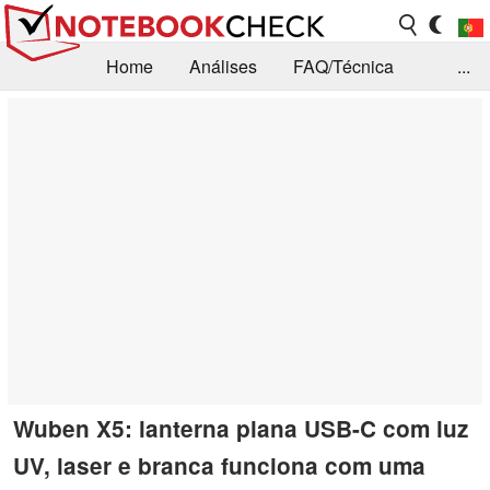
Home
Análises
FAQ/Técnica
...
Notícias
Biblioteca
Consulta para compra
Busca
Contacto
Wuben X5: lanterna plana USB-C com luz
UV, laser e branca funciona com uma