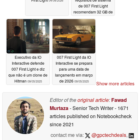
04/09/2026
de 007 First Light
recomendam 32 GB de
RAM para 1080p
01/07/2026
Executivo da IO
007 First Light da IO
Interactive defende
Interactive se prepara
007 First Light e diz
para uma data de
que não é um clone de
lançamento em março
Hitman
de 2026
09/05/2025
09/05/2025
Show more articles
Editor of the
original article
:
Fawad
Murtaza
- Senior Tech Writer
- 1671
articles published on Notebookcheck
since 2021
contact me via:
@gpctechdeals
,