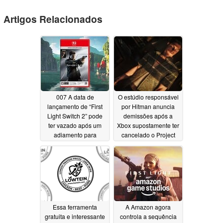
Artigos Relacionados
007 A data de
O estúdio responsável
lançamento de “First
por Hitman anuncia
Light Switch 2” pode
demissões após a
ter vazado após um
Xbox supostamente ter
adiamento para
cancelado o Project
otimizar o jogo
Fantasy, apesar do
sucesso de 007: First
07/28/2026
Light
07/04/2026
Essa ferramenta
A Amazon agora
gratuita e interessante
controla a sequência