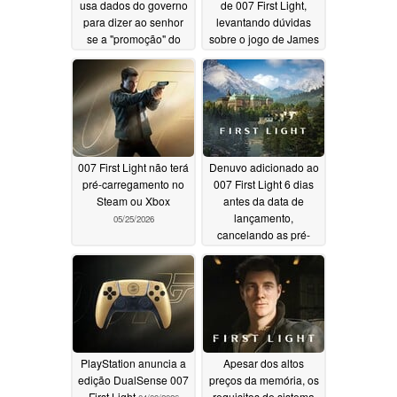
usa dados do governo
de 007 First Light,
para dizer ao senhor
levantando dúvidas
se a "promoção" do
sobre o jogo de James
seu supermercado é
Bond
06/04/2026
realmente um bom
negócio
06/09/2026
007 First Light não terá
Denuvo adicionado ao
pré-carregamento no
007 First Light 6 dias
Steam ou Xbox
antes da data de
lançamento,
05/25/2026
cancelando as pré-
encomendas
05/22/2026
PlayStation anuncia a
Apesar dos altos
edição DualSense 007
preços da memória, os
First Light
requisitos de sistema