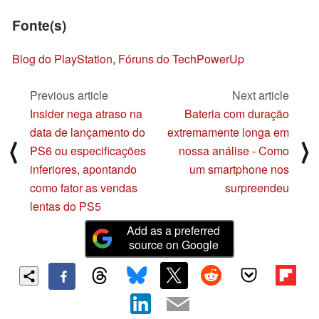
Fonte(s)
Blog do PlayStation
,
Fóruns do TechPowerUp
Previous article
Next article
Insider nega atraso na
Bateria com duração
data de lançamento do
extremamente longa em
⟨
⟩
PS6 ou especificações
nossa análise - Como
inferiores, apontando
um smartphone nos
como fator as vendas
surpreendeu
lentas do PS5
Add as a preferred
source on Google