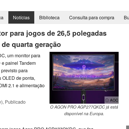
ca
Notícias
Biblioteca
Consulta para compra
Bu
r para jogos de 26,5 polegadas
de quarta geração
, um monitor para
 e painel Tandem
previsto para
es OLED de ponta,
HDMI 2.1 e alimentação
ⓘ AOC
y),
Publicado
O AGON PRO AGP277QKDC já está
disponível na Europa.