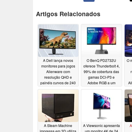
Artigos Relacionados
A Dell lança novos
O BenQ PD2732U
O m
monitores para jogos
oferece Thunderbolt 4,
Alienware com
99% de cobertura das
resolução QHD e
gamas DCI-P3 e
painéis curvos de 240
Adobe RGB a um
Al
Hz a preços atraentes
preço de gama média
i
07/09/2026
07/07/2026
a
b
A Steam Machine
A Viewsonic apresenta
A
impressa em 3D utiliza
um monitor 4K de 24