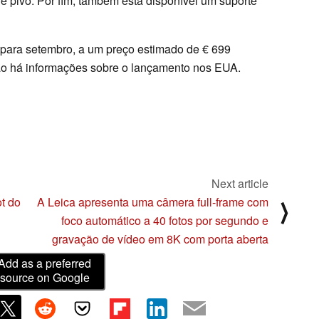
 e pivô. Por fim, também está disponível um suporte
 para setembro, a um preço estimado de € 699
o há informações sobre o lançamento nos EUA.
Next article
t do
A Leica apresenta uma câmera full-frame com
⟩
foco automático a 40 fotos por segundo e
gravação de vídeo em 8K com porta aberta
Add as a preferred
source on Google