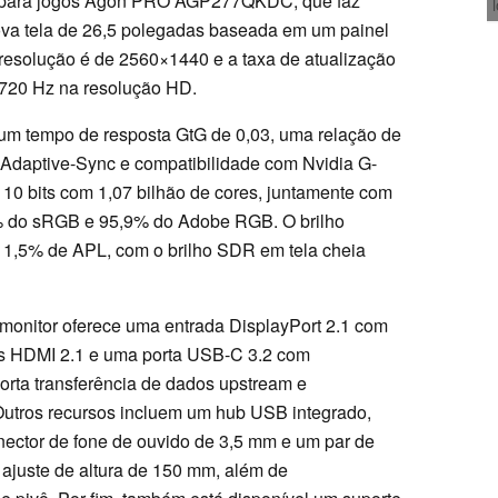
r para jogos Agon PRO AGP277QKDC, que faz
va tela de 26,5 polegadas baseada em um painel
esolução é de 2560×1440 e a taxa de atualização
720 Hz na resolução HD.
 um tempo de resposta GtG de 0,03, uma relação de
a Adaptive-Sync e compatibilidade com Nvidia G-
 10 bits com 1,07 bilhão de cores, juntamente com
% do sRGB e 95,9% do Adobe RGB. O brilho
a 1,5% de APL, com o brilho SDR em tela cheia
o monitor oferece uma entrada DisplayPort 2.1 com
s HDMI 2.1 e uma porta USB-C 3.2 com
rta transferência de dados upstream e
Outros recursos incluem um hub USB integrado,
nector de fone de ouvido de 3,5 mm e um par de
e ajuste de altura de 150 mm, além de