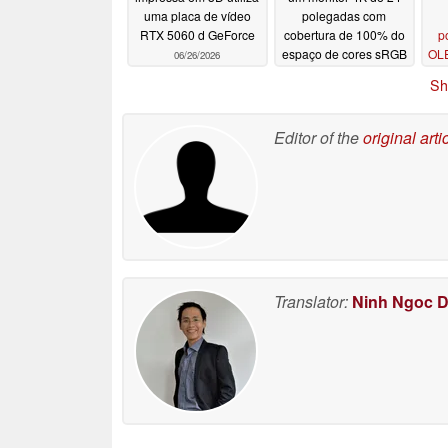
uma placa de vídeo
polegadas com
RTX 5060 d GeForce
cobertura de 100% do
p
espaço de cores sRGB
OLE
06/26/2026
e taxa de atualização
Sh
de 160 Hz
06/22/2026
Editor of the
original arti
Translator:
Ninh Ngoc 