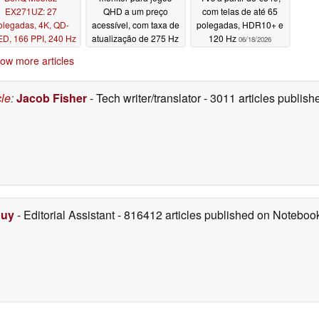
EX271UZ: 27
QHD a um preço
com telas de até 65
olegadas, 4K, QD-
acessível, com taxa de
polegadas, HDR10+ e
D, 166 PPI, 240 Hz
atualização de 275 Hz
120 Hz
06/18/2026
e controle remoto
06/19/2026
ow more articles
06/20/2026
cle
:
Jacob Fisher
- Tech writer/translator
- 3011 articles publi
Duy
- Editorial Assistant
- 816412 articles published on Notebo