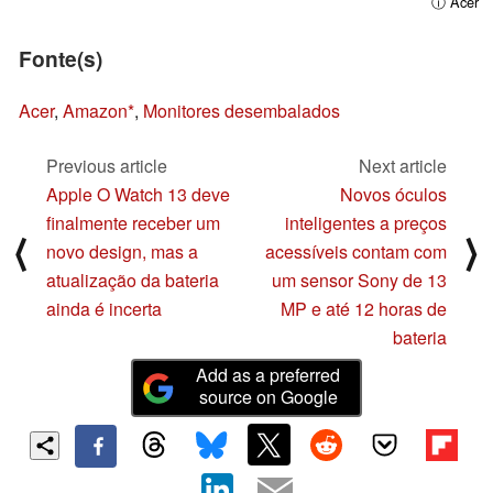
ⓘ Acer
Fonte(s)
Acer
,
Amazon
,
Monitores desembalados
Previous article
Next article
Apple O Watch 13 deve
Novos óculos
finalmente receber um
inteligentes a preços
⟨
⟩
novo design, mas a
acessíveis contam com
atualização da bateria
um sensor Sony de 13
ainda é incerta
MP e até 12 horas de
bateria
Add as a preferred
source on Google