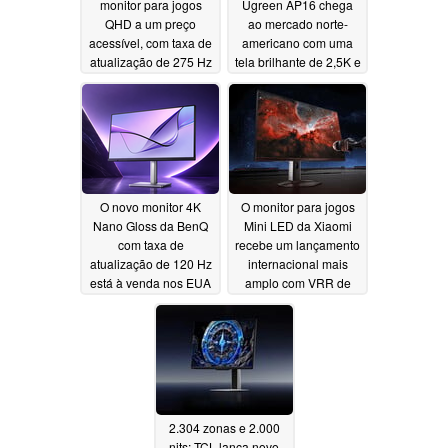
monitor para jogos
Ugreen AP16 chega
QHD a um preço
ao mercado norte-
acessível, com taxa de
americano com uma
atualização de 275 Hz
tela brilhante de 2,5K e
165 Hz e um suporte
06/19/2026
magnético
06/12/2026
O novo monitor 4K
O monitor para jogos
Nano Gloss da BenQ
Mini LED da Xiaomi
com taxa de
recebe um lançamento
atualização de 120 Hz
internacional mais
está à venda nos EUA
amplo com VRR de
180 Hz e brilho
06/10/2026
máximo de 2.000 nits
06/06/2026
2.304 zonas e 2.000
nits: TCL lança novo