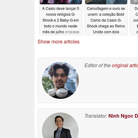
A Casio deve lançar 5
Camuflagem e ouro se
D
novos relógios G-
unem: a coleção Bold
C
Shock e 2 Baby-G em
Camo da Casio G-
co
todo o mundo neste
Shock chega ao Reino
mês de julho
Unido com dois
07/03/2026
modelos clássicos
Show more articles
06/29/2026
Editor of the
original arti
Translator:
Ninh Ngoc 