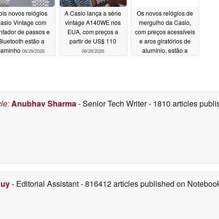
ois novos relógios
A Casio lança a série
Os novos relógios de
asio Vintage com
vintage A140WE nos
mergulho da Casio,
ntador de passos e
EUA, com preços a
com preços acessíveis
Bluetooth estão a
partir de US$ 110
e aros giratórios de
caminho
alumínio, estão a
06/29/2026
06/28/2026
caminho
06/27/2026
cle
:
Anubhav Sharma
- Senior Tech Writer
- 1810 articles pub
Duy
- Editorial Assistant
- 816412 articles published on Notebo