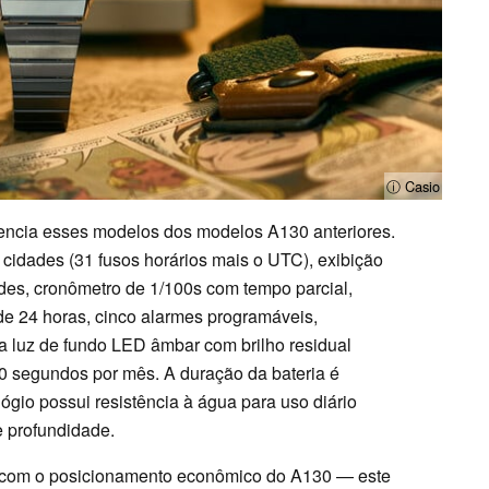
ⓘ Casio
erencia esses modelos dos modelos A130 anteriores.
cidades (31 fusos horários mais o UTC), exibição
ades, cronômetro de 1/100s com tempo parcial,
de 24 horas, cinco alarmes programáveis,
a luz de fundo LED âmbar com brilho residual
30 segundos por mês. A duração da bateria é
lógio possui resistência à água para uso diário
e profundidade.
a com o posicionamento econômico do A130 — este