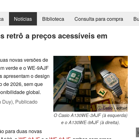
ca
Notícias
Biblioteca
Consulta para compra
Bu
s retrô a preços acessíveis em
duas novas versões de
 em verde e o WE-9AJF
s apresentam o design
ho de 2026, sem que
onibilidade global.
h Duy),
Publicado
ⓘ Casio - edited
O Casio A130WE-3AJF (à esquerda)
e o A130WE-9AJF (à direita).
ão para duas novas