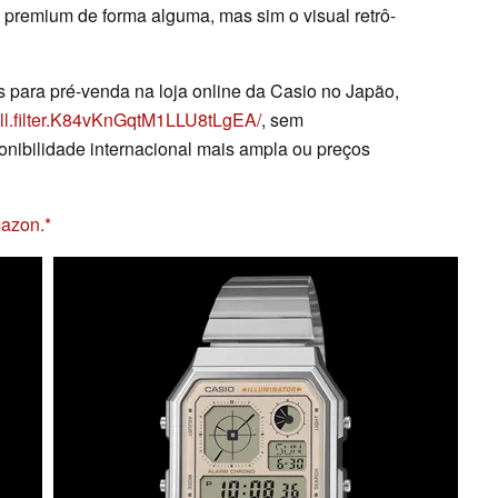
 premium de forma alguma, mas sim o visual retrô-
 para pré-venda na loja online da Casio no Japão,
all.filter.K84vKnGqtM1LLU8tLgEA/
, sem
nibilidade internacional mais ampla ou preços
azon.