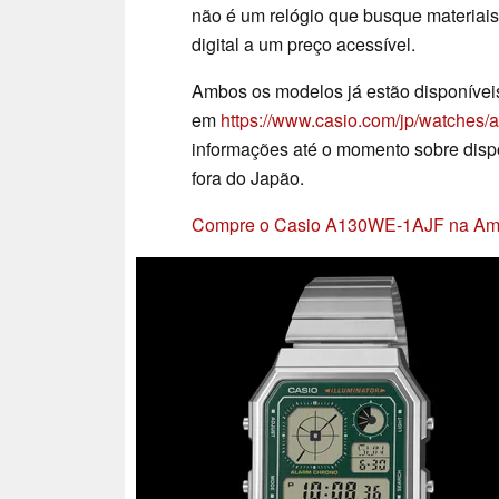
não é um relógio que busque materiais
digital a um preço acessível.
Ambos os modelos já estão disponíveis
em
https://www.casio.com/jp/watches/
informações até o momento sobre dispo
fora do Japão.
Compre o Casio A130WE-1AJF na Am