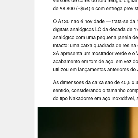
versões de cores do seu relógio digita
de ¥8.800 (~$54) e com entrega previst
O A130 não é novidade — trata-se da 
digitais analógicos LC da década de 1
analógico com uma pequena janela de
intacto: uma caixa quadrada de resina
3A apresenta um mostrador verde e o
acabamento em tom de aço, em vez do
utilizou em lançamentos anteriores do
As dimensões da caixa são de 40,5 x 33
sentido, considerando o tamanho compa
do tipo Nakadome em aço inoxidável, a