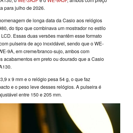
l A130, o
WE-3AJF
e o
WE-9AJF
, ambos com preço
a para julho de 2026.
homenagem de longa data da Casio aos relógios
980, do tipo que combinava um mostrador no estilo
 LCD. Essas duas versões mantêm esse formato
 com pulseira de aço inoxidável, sendo que o WE-
 WE-9A, em creme/branco-sujo, ambos com
s acabamentos em preto ou dourado que a Casio
 A130.
,9 x 9 mm e o relógio pesa 54 g, o que faz
cto e o peso leve desses relógios. A pulseira é
justável entre 150 e 205 mm.