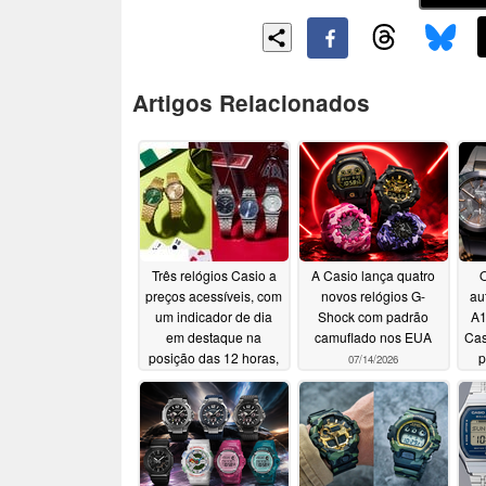
Artigos Relacionados
Três relógios Casio a
A Casio lança quatro
O
preços acessíveis, com
novos relógios G-
au
um indicador de dia
Shock com padrão
A1
em destaque na
camuflado nos EUA
Cas
posição das 12 horas,
p
07/14/2026
chegam aos EUA
07/15/2026