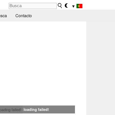
▼
sca
Contacto
loading failed!
loading failed!