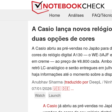
Home
Análises
FAQ/Técni
A Casio lança novos relógio
duas opções de cores
A Casio abriu as pré-vendas no Japão para 
cores do relógio digital A130 — o WE-3AJF
em creme — ao preço de ¥8.800 cada. Ambo
retrô LC-analógico e serão entregues em jul
haja informações até o momento sobre a disp
Anubhav Sharma (
traduzido por
DeepL / Nin
07/01/2026
🇺🇸
🇩🇪
...
Watch
Launch
A Casio
já abriu as pré-vendas no Jap