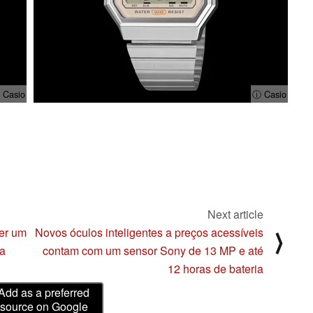
 Casio
ⓘ Casio
Next article
er um
Novos óculos inteligentes a preços acessíveis
⟩
ia
contam com um sensor Sony de 13 MP e até
12 horas de bateria
Add as a preferred
source on Google