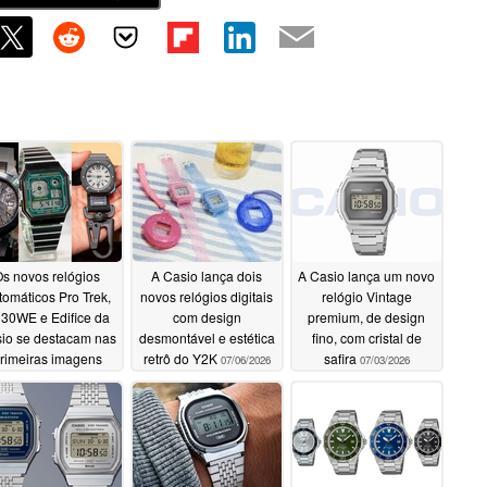
s novos relógios
A Casio lança dois
A Casio lança um novo
tomáticos Pro Trek,
novos relógios digitais
relógio Vintage
30WE e Edifice da
com design
premium, de design
io se destacam nas
desmontável e estética
fino, com cristal de
rimeiras imagens
retrô do Y2K
safira
07/06/2026
07/03/2026
reais
07/07/2026