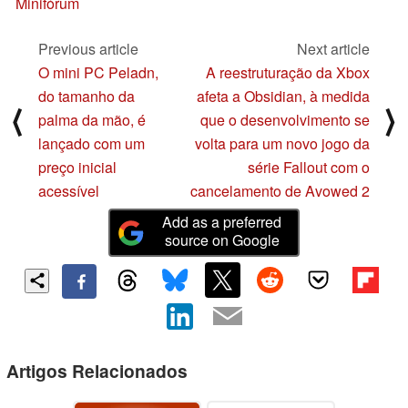
Minifórum
Previous article
Next article
O mini PC Peladn,
A reestruturação da Xbox
do tamanho da
afeta a Obsidian, à medida
⟨
⟩
palma da mão, é
que o desenvolvimento se
lançado com um
volta para um novo jogo da
preço inicial
série Fallout com o
acessível
cancelamento de Avowed 2
Add as a preferred
source on Google
Artigos Relacionados