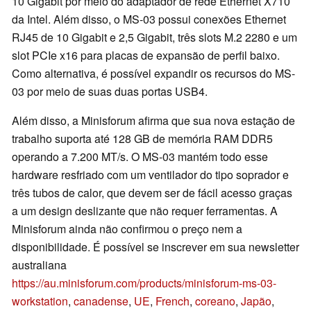
10 Gigabit por meio do adaptador de rede Ethernet X710
da Intel. Além disso, o MS-03 possui conexões Ethernet
RJ45 de 10 Gigabit e 2,5 Gigabit, três slots M.2 2280 e um
slot PCIe x16 para placas de expansão de perfil baixo.
Como alternativa, é possível expandir os recursos do MS-
03 por meio de suas duas portas USB4.
Além disso, a Minisforum afirma que sua nova estação de
trabalho suporta até 128 GB de memória RAM DDR5
operando a 7.200 MT/s. O MS-03 mantém todo esse
hardware resfriado com um ventilador do tipo soprador e
três tubos de calor, que devem ser de fácil acesso graças
a um design deslizante que não requer ferramentas. A
Minisforum ainda não confirmou o preço nem a
disponibilidade. É possível se inscrever em sua newsletter
australiana
https://au.minisforum.com/products/minisforum-ms-03-
workstation
,
canadense
,
UE
,
French
,
coreano
,
Japão
,