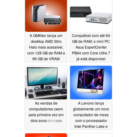
A GMKtec lança um
Compatível com até 64
desktop AMD Strix
GB de RAM: o mini PC
Halo mais acessível,
Asus ExpertCenter
com 128 GB de RAM e
PB64 com Core Ultra 7
96 GB de VRAM
já está disponível
07/18/2026
07/16/2026
As vendas de
A Lenovo lança
computadores caem
globalmente um novo
pela primeira vez em
computador de mesa
dois anos
com o processador
07/11/2026
Intel Panther Lake e
tela OLED de 1.000