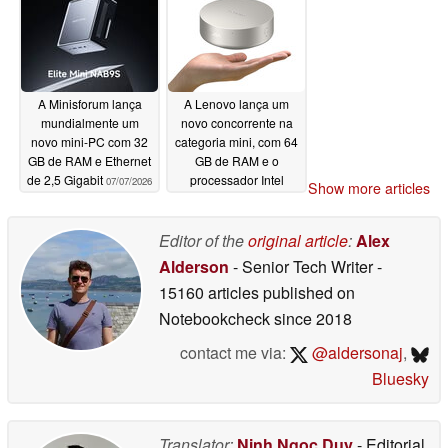
A Minisforum lança
A Lenovo lança um
mundialmente um
novo concorrente na
novo mini-PC com 32
categoria mini, com 64
GB de RAM e Ethernet
GB de RAM e o
de 2,5 Gigabit
processador Intel
07/07/2026
Show more articles
Panther Lake
07/06/2026
Editor of the
original article
:
Alex
Alderson
- Senior Tech Writer
-
15160 articles published on
Notebookcheck
since 2018
contact me via:
@aldersonaj
,
Bluesky
Translator:
Ninh Ngoc Duy
- Editorial