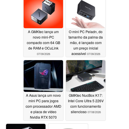
nits
07/09/2026
A GMKtec lança um
O mini PC Peladn, do
novo mini-PC
tamanho da palma da
compacto com 64 GB
mão, é lançado com
de RAM e OCuLink
um preço inicial
acessível
07/09/2026
07/09/2026
A Asus lança um novo
GMKtec NucBox K17:
mini PC para jogos
Intel Core Ultra 5 226V
com processador AMD
com funcionamento
e placa de vídeo
silencioso
07/08/2026
Nvidia RTX 5070
07/08/2026