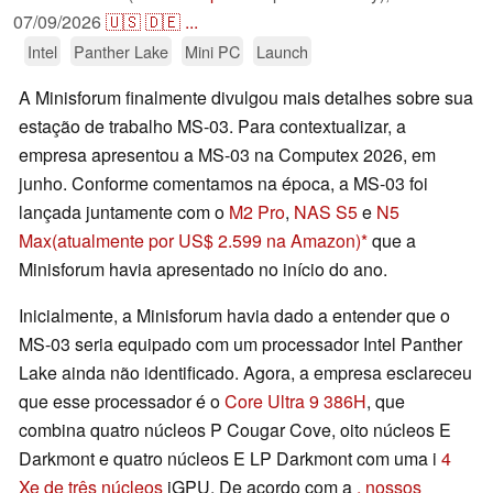
07/09/2026
🇺🇸
🇩🇪
...
Intel
Panther Lake
Mini PC
Launch
A Minisforum finalmente divulgou mais detalhes sobre sua
estação de trabalho MS-03. Para contextualizar, a
empresa apresentou a MS-03 na Computex 2026, em
junho. Conforme comentamos na época, a MS-03 foi
lançada juntamente com o
M2 Pro
,
NAS S5
e
N5
Max
(atualmente por US$ 2.599 na Amazon)
que a
Minisforum havia apresentado no início do ano.
Inicialmente, a Minisforum havia dado a entender que o
MS-03 seria equipado com um processador Intel Panther
Lake ainda não identificado. Agora, a empresa esclareceu
que esse processador é o
Core Ultra 9 386H
, que
combina quatro núcleos P Cougar Cove, oito núcleos E
Darkmont e quatro núcleos E LP Darkmont com uma i
4
Xe de três núcleos
iGPU. De acordo com a
, nossos