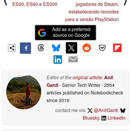
⟨
⟩
ES20, ES60 e ES300
jogadores do Steam,
estabelecendo recordes
para a versão PlayStation
Add as a preferred
source on Google
Editor of the
original article
:
Anil
Ganti
- Senior Tech Writer
- 2954
articles published on Notebookcheck
since 2019
contact me via:
@AnilGanti
,
Bluesky
,
LinkedIn