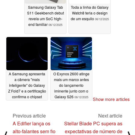
Samsung Galaxy Tab
Toda a linha do Galaxy
S11 Geekbench debut
Watch8 teria o design
revela um SoC high-
de um esquilo
06/12/2025
end familiar
06/12/2025
A Samsung apresenta
O Exynos 2600 atinge
a câmera "mais
mais um marco antes
inteligente" do Galaxy
do lançamento
Z Fold7 e a certificação
iminente junto com o
confirma o chipset
Galaxy S26
06/12/2025
Show more articles
06/12/2025
Previous article
Next article
A Edifier lança os
Stellar Blade PC supera as
alto-falantes sem fio
expectativas de número de