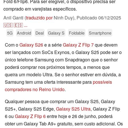
Fold 6/Flip6. Para ser elegível, o dispositivo precisa ser
comprado em varejistas específicos.
Anil Ganti (
traduzido por
Ninh Duy),
Publicado
06/12/2025
🇺🇸
🇪🇸
...
5G
Android
Deal
Galaxy S
Foldable
Smartphone
Com o
Galaxy S26
e a série
Galaxy Z Flip 7
que devem
ser lançados com SoCs Exynos, o Galaxy S25 pode ser o
único telefone Samsung com Snapdragon que o senhor
poderá comprar nos próximos tempos, a menos que
queira um modelo Ultra. Se o senhor estiver em dúvida, a
Samsung tem uma oferta interessante para
possíveis
compradores no Reino Unido
.
Qualquer pessoa que comprar um Galaxy S25, Galaxy
S25+, Galaxy S25 Edge,
Galaxy S25 Ultra
, Galaxy Z Flip
6 ou
Galaxy Z Flip 6
entre hoje e 26 de junho, poderá
obter um Galaxy Tab A9+ gratuito, sem custo adicional. Os