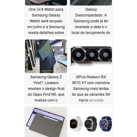
One UI 8 Watch para
Galaxy
Samsung Galaxy
Descompactado: A
Watch será lançado
Samsung pode já ter
em julho e a Samsung
revelado a data e o
revela detalhes sobre
local de lançamento do
o índice antioxidante
Galaxy Z Fold7, Flip7 e
Watch 8
06/17/2025
06/16/2025
Samsung Galaxy Z
GPUs Radeon RX
Fold7: Leakers
9070 XT com memória
revelam o design final
Samsung mais lentas
do Oppo Find N5, que
do que as variantes SK
rivaliza com o
Hynix
06/13/2025
dobrável, antes do
tempo
06/13/2025