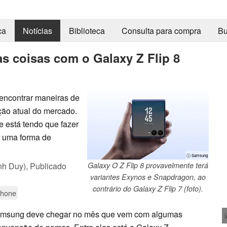
ca
Notícias
Biblioteca
Consulta para compra
Bu
 coisas com o Galaxy Z Flip 8
 encontrar maneiras de
ção atual do mercado.
está tendo que fazer
r uma forma de
ⓘ Samsung
nh Duy),
Publicado
Galaxy O Z Flip 8 provavelmente terá
variantes Exynos e Snapdragon, ao
contrário do Galaxy Z Flip 7 (foto).
phone
Samsung deve chegar no mês que vem com algumas