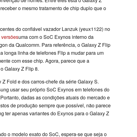
onvenção de nomes. Entre eles está o Galaxy Z
e receber o mesmo tratamento de chip duplo que o
centes do confiável vazador Lanzuk (yeux1122) no
s versões
uma com o SoC Exynos interno da
gon da Qualcomm. Para referência, o Galaxy Z Flip
 da longa linha de telefones Flip a mudar para um
amente com esse chip. Agora, parece que a
o Galaxy Z Flip 8.
y Z Fold e dos carros-chefe da série Galaxy S.
ung usar seu próprio SoC Exynos em telefones do
ortanto, dadas as condições atuais do mercado e
stos de produção sempre que possível, não parece
 ter apenas variantes do Exynos para o Galaxy Z
do o modelo exato do SoC, espera-se que seja o