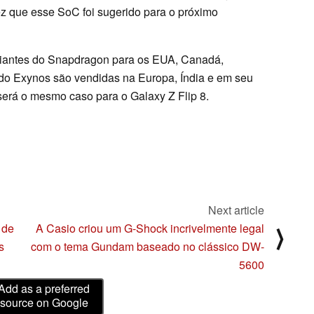
ez que esse SoC foi sugerido para o próximo
iantes do Snapdragon para os EUA, Canadá,
 do Exynos são vendidas na Europa, Índia e em seu
será o mesmo caso para o Galaxy Z Flip 8.
Next article
 de
A Casio criou um G-Shock incrivelmente legal
⟩
s
com o tema Gundam baseado no clássico DW-
5600
Add as a preferred
source on Google