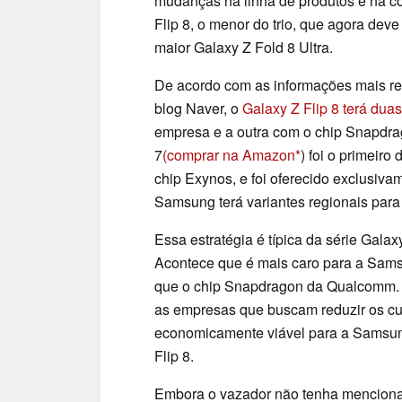
mudanças na linha de produtos e na c
Flip 8, o menor do trio, que agora dev
maior Galaxy Z Fold 8 Ultra.
De acordo com as informações mais re
blog Naver, o
Galaxy Z Flip 8 terá dua
empresa e a outra com o chip Snapdra
7
(comprar na Amazon
) foi o primeiro
chip Exynos, e foi oferecido exclusiv
Samsung terá variantes regionais para 
Essa estratégia é típica da série Galax
Acontece que é mais caro para a Sams
que o chip Snapdragon da Qualcomm. P
as empresas que buscam reduzir os cu
economicamente viável para a Samsung
Flip 8.
Embora o vazador não tenha menciona