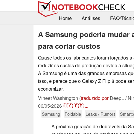
Home
Análises
FAQ/Técni
A Samsung poderia mudar as
para cortar custos
Quase todos os fabricantes foram forçados a
reduzir os custos de produção devido à situa
A Samsung é uma das grandes empresas que 
isso, e parece que o Galaxy Z Flip 8 pode se
economizar.
Vineet Washington (
traduzido por
DeepL / Ni
06/05/2026
🇺🇸
🇩🇪
...
Samsung
Foldable
Leaks / Rumors
Smart
A próxima geração de dobráveis da 