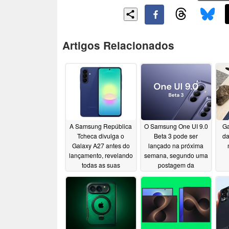
Artigos Relacionados
A Samsung República
O Samsung One UI 9.0
Ga
Tcheca divulga o
Beta 3 pode ser
da
Galaxy A27 antes do
lançado na próxima
lançamento, revelando
semana, segundo uma
todas as suas
postagem da
especificações
comunidade
06/08/2026
r
06/13/2026