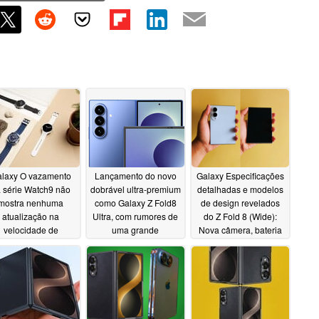
laxy O vazamento
Lançamento do novo
Galaxy Especificações
 série Watch9 não
dobrável ultra-premium
detalhadas e modelos
mostra nenhuma
como Galaxy Z Fold8
de design revelados
atualização na
Ultra, com rumores de
do Z Fold 8 (Wide):
velocidade de
uma grande
Nova câmera, bateria
carregamento em
atualização da bateria
grande; tela sem
elação ao Watch8
vincos em 201g
06/03/2026
06/07/2026
06/02/2026