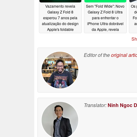
Vazamento revela
Sem "Fold Wide": Novo
Os 
Galaxy Z Fold 8
Galaxy Z Fold 8 Ultra
d
esperou 7 anos pela
para enfrentar o
Fo
atualização do design
iPhone Ultra dobrável
a
Apple's foldable
da Apple, revela
iPhone gets from day
vazamento
05/25/2026
Sh
one
05/30/2026
Editor of the
original arti
Translator:
Ninh Ngoc 