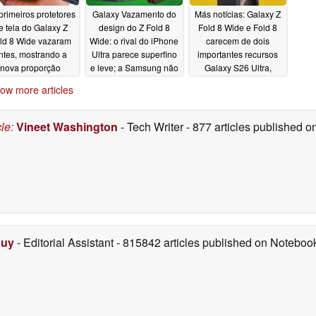
primeiros protetores
Galaxy Vazamento do
Más notícias: Galaxy Z
e tela do Galaxy Z
design do Z Fold 8
Fold 8 Wide e Fold 8
ld 8 Wide vazaram
Wide: o rival do iPhone
carecem de dois
ntes, mostrando a
Ultra parece superfino
importantes recursos
nova proporção
e leve; a Samsung não
Galaxy S26 Ultra,
incomum
deixa o Apple vencer
revela vazamento
05/24/2026
ow more articles
05/22/2026
05/20/2026
cle
:
Vineet Washington
- Tech Writer
- 877 articles published
Duy
- Editorial Assistant
- 815842 articles published on Notebo