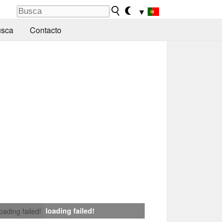
▼
sca
Contacto
loading failed!
loading failed!