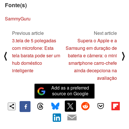
Fonte(s)
SammyGuru
Previous article
Next article
3.tela de 5 polegadas
Supera o Apple e a
com microfone: Esta
Samsung em duração de
⟨
⟩
tela barata pode ser um
bateria e câmera: o mini
hub doméstico
smartphone carro-chefe
inteligente
ainda decepciona na
avaliação
Add as a preferred
source on Google