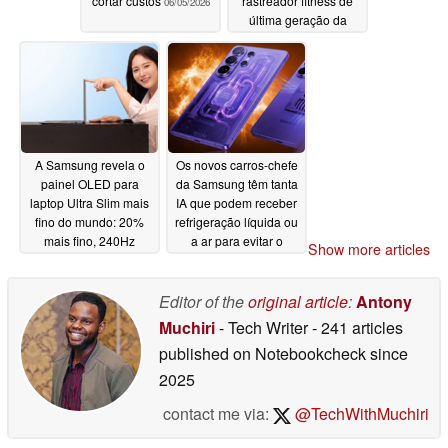
cortar custos
rastreador fitness de
06/05/2026
última geração da
Samsung
06/03/2026
A Samsung revela o
Os novos carros-chefe
painel OLED para
da Samsung têm tanta
laptop Ultra Slim mais
IA que podem receber
fino do mundo: 20%
refrigeração líquida ou
mais fino, 240Hz
a ar para evitar o
Show more articles
superaquecimento,
06/02/2026
revela vazamento
Editor of the
original article
:
Antony
06/01/2026
Muchiri
- Tech Writer
- 241 articles
published on Notebookcheck
since
2025
contact me via:
@TechWithMuchiri