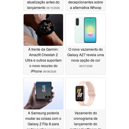
atualização antes do
decepcionantes sobre
lançamento
a alternativa Whoop
06/10/2026
06/08/2026
À frente da Garmin:
O novo vazamento do
Amazfit Cheetah 2
Galaxy A27 revela uma
Ultra e outros suportam
nova opção de cor
o novo recurso do
06/07/2026
iPhone
06/08/2026
A Samsung poderia
Vazamento do
mudar as coisas com o
cronograma de
Galaxy Z Flip 8 para
lançamento do