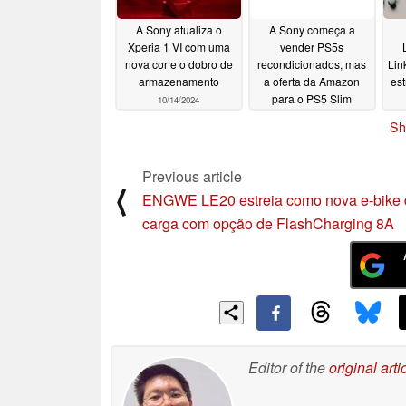
Ao expandir as aplicações que uma ú
A Sony atualiza o
A Sony começa a
Xperia 1 VI com uma
vender PS5s
simplificar os sistemas de câmeras a
nova cor e o dobro de
recondicionados, mas
Lin
armazenamento
a oferta da Amazon
est
*1 Entre os sensores CMOS para câm
para o PS5 Slim
10/14/2024
SSS (a partir do anúncio em 4 de out
(versão em disco) é a
Sh
compra mais sensata
*2 Imagem para reconhecimento em 
10/09/2024
Previous article
⟨
*3 Imagem para visualização do moto
ENGWE LE20 estreia como nova e-bike 
carga com opção de FlashCharging 8A
*4 Processador de sinal de imagem -
ISX038 Sensor de imagem CMOS par
Nome do modelo
Data de envio da a
Preço da amostra
Editor of the
original arti
(incluindo impostos)