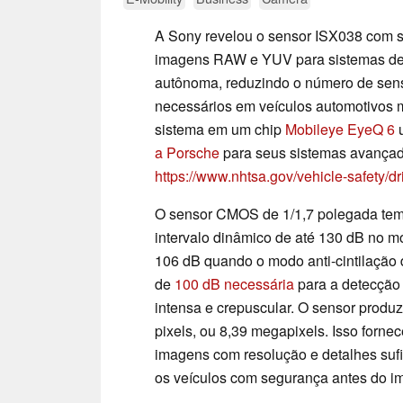
A Sony revelou o sensor ISX038 com s
imagens RAW e YUV para sistemas de 
autônoma, reduzindo o número de sen
necessários em veículos automotivos 
sistema em um chip
Mobileye EyeQ 6
u
a Porsche
para seus sistemas avançad
https://www.nhtsa.gov/vehicle-safety/d
O sensor CMOS de 1/1,7 polegada tem 
intervalo dinâmico de até 130 dB no 
106 dB quando o modo anti-cintilação 
de
100 dB necessária
para a detecção
intensa e crepuscular. O sensor produ
pixels, ou 8,39 megapixels. Isso forne
imagens com resolução e detalhes sufic
os veículos com segurança antes do i