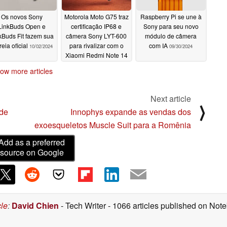
nica câmera pode oferecer, o novo produto ajuda a
Os novos Sony
Motorola Moto G75 traz
Raspberry Pi se une à
LinkBuds Open e
certificação IP68 e
Sony para seu novo
utomotivas e economiza espaço, custo e energia.
kBuds Fit fazem sua
câmera Sony LYT-600
módulo de câmera
reia oficial
para rivalizar com o
com IA
10/02/2024
09/30/2024
eras automotivas. De acordo com a pesquisa da
Xiaomi Redmi Note 14
ubro de 2024).
10/01/2024
ow more articles
um computador.
Next article
rista, como gravação ou exibição em um monitor.
⟩
de
Innophys expande as vendas dos
exoesqueletos Muscle Suit para a Romênia
 um circuito para processamento de imagens.
Add as a preferred
a câmeras automotivas
source on Google
mostra
cle
:
David Chien
- Tech Writer
- 1066 articles published on No