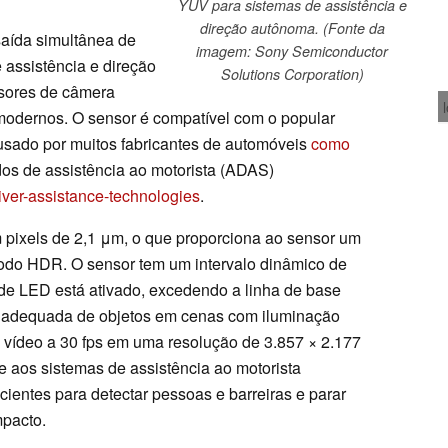
YUV para sistemas de assistência e
direção autônoma. (Fonte da
aída simultânea de
imagem: Sony Semiconductor
assistência e direção
Solutions Corporation)
sores de câmera
modernos. O sensor é compatível com o popular
sado por muitos fabricantes de automóveis
como
os de assistência ao motorista (ADAS)
river-assistance-technologies
.
pixels de 2,1 μm, o que proporciona ao sensor um
modo HDR. O sensor tem um intervalo dinâmico de
de LED está ativado, excedendo a linha de base
 adequada de objetos em cenas com iluminação
z vídeo a 30 fps em uma resolução de 3.857 × 2.177
ce aos sistemas de assistência ao motorista
ientes para detectar pessoas e barreiras e parar
mpacto.