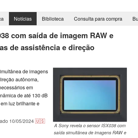
ca
Notícias
Biblioteca
Consulta para compra
Bu
X038 com saída de imagem RAW e
s de assistência e direção
simultânea de imagens
direção autônoma,
necessários em
inâmica de até 130 dB
em luz brilhante e
cado
10/05/2024
🇺🇸
A Sony revela o sensor ISX038 com
saída simultânea de imagens RAW e