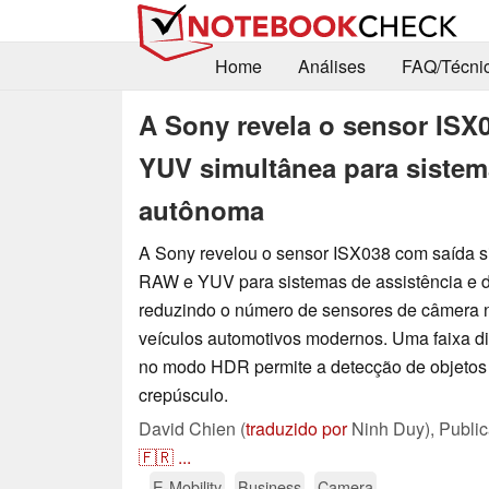
Home
Análises
FAQ/Técni
A Sony revela o sensor IS
YUV simultânea para sistema
autônoma
A Sony revelou o sensor ISX038 com saída 
RAW e YUV para sistemas de assistência e 
reduzindo o número de sensores de câmera 
veículos automotivos modernos. Uma faixa d
no modo HDR permite a detecção de objetos 
crepúsculo.
David Chien (
traduzido por
Ninh Duy),
Publi
🇫🇷
...
E-Mobility
Business
Camera