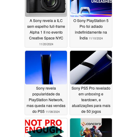
A Sony revela a ILC
O Sony PlayStation 5
sem espelho full-frame
Pro foi adiado
Alpha 1 II no evento
indefinidamente na
Creative Space NYC
Índia
11/10/2024
11/20/2024
Sony revela
Sony PS5 Pro revelado
popularidade da
em unboxing e
PlayStation Network,
teardown, e
mas queda nas vendas
atualizações para mais
do PS5
de 50 jogos
11/08/2024
confirmadas
11/05/2024