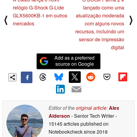
relógio G-Shock G-Lide
lançado como uma
GLX5600KB-1 em outros
atualização moderada
⟨
⟩
mercados
com alguns novos
recursos, incluindo um
sensor de impressão
digital
Add as a preferred
source on Google
Editor of the
original article
:
Alex
Alderson
- Senior Tech Writer
-
15145 articles published on
Notebookcheck
since 2018