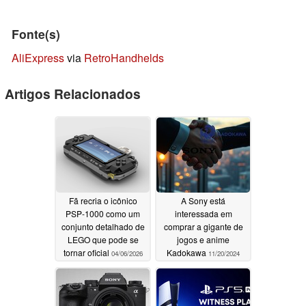
Fonte(s)
AliExpress
via
RetroHandhelds
Artigos Relacionados
Fã recria o icônico
A Sony está
PSP-1000 como um
interessada em
conjunto detalhado de
comprar a gigante de
LEGO que pode se
jogos e anime
tornar oficial
Kadokawa
04/06/2026
11/20/2024