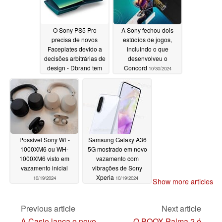
O Sony PS5 Pro
A Sony fechou dois
precisa de novos
estúdios de jogos,
Faceplates devido a
incluindo o que
decisões arbitrárias de
desenvolveu o
design - Dbrand tem
Concord
10/30/2024
uma opinião
11/01/2024
Possível Sony WF-
Samsung Galaxy A36
1000XM6 ou WH-
5G mostrado em novo
1000XM6 visto em
vazamento com
vazamento inicial
vibrações de Sony
Xperia
10/19/2024
10/19/2024
Show more articles
Previous article
Next article
A Casio lança o novo
O BOOX Palma 2 é