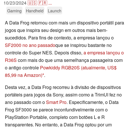
10/23/2024
🇺🇸
🇫🇷
...
Gaming
Handheld
Launch
A Data Frog retornou com mais um dispositivo portátil para
jogos que inspira seu design em outros mais bem-
sucedidos. Para fins de contexto, a empresa lançou o
SF2000 no ano passado
que se inspirou bastante no
controle do Super NES. Depois disso,
a empresa lançou o
R36S
com mais do que uma semelhança passageira com
o antigo controle
Powkiddy RGB20S
(atualmente, US$
85,99 na Amazon)
.
Desta vez, a Data Frog recorreu à divisão de dispositivos
portáteis para jogos da Sony, assim como a TrimUI fez no
ano passado com o
Smart Pro
. Especificamente, o Data
Frog SF3000 se parece inconfundivelmente com o
PlayStation Portable, completo com botões L e R
transparentes. No entanto, a Data Frog optou por um