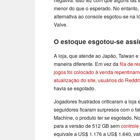
negativa. Isso fez com que alguns fãs
menor do que o esperado. No entanto, 
alternativa ao console esgotou-se na l
Valve.
O estoque esgotou-se assim
A loja, que atende ao Japão, Taiwan e
maneira diferente. Em vez da
fila de r
jogos foi colocado à venda repentinam
atualização do site, usuários do Reddi
havia se esgotado.
Jogadores frustrados criticaram a loja
seguidores ficaram surpresos com o fa
Machine, o produto ter se esgotado. N
para a versão de 512 GB sem
controle
equivale a US$ 1.176 a US$ 1.640, valo