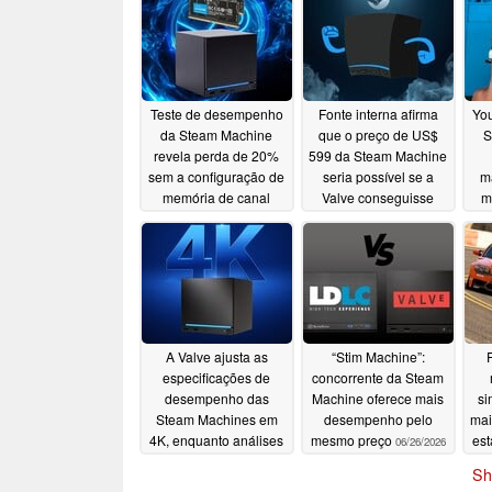
Teste de desempenho
Fonte interna afirma
You
da Steam Machine
que o preço de US$
S
revela perda de 20%
599 da Steam Machine
sem a configuração de
seria possível se a
m
memória de canal
Valve conseguisse
m
duplo
lidar com a escassez
co
07/01/2026
de memória
SS
06/28/2026
A Valve ajusta as
“Stim Machine”:
especificações de
concorrente da Steam
desempenho das
Machine oferece mais
si
Steam Machines em
desempenho pelo
mai
4K, enquanto análises
mesmo preço
es
06/26/2026
questionam o preço
U
Sh
06/26/2026