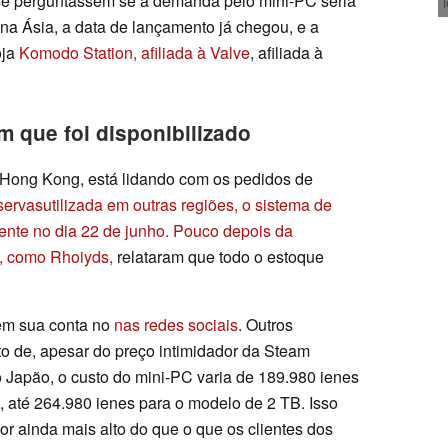
 se perguntassem se a demanda pelo mini-PC seria
na Ásia, a data de lançamento já chegou, e a
oja
Komodo Station, afiliada à Valve
, afiliada à
 que foi disponibilizado
 Hong Kong, está lidando com os pedidos de
eservas
utilizada em outras regiões, o sistema de
ente no dia 22 de junho. Pouco depois da
t, como Rhoiyds,
relataram que todo o estoque
 em sua conta no
nas redes sociais
. Outros
to de, apesar do preço intimidador da Steam
o Japão, o custo do mini-PC varia de 189.980 ienes
, até 264.980 ienes para o modelo de 2 TB. Isso
r ainda mais alto do que o que os clientes dos