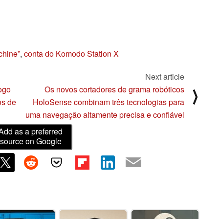
hine”
,
conta do Komodo Station X
Next article
Jogo
Os novos cortadores de grama robóticos
⟩
os de
HoloSense combinam três tecnologias para
uma navegação altamente precisa e confiável
Add as a preferred
source on Google