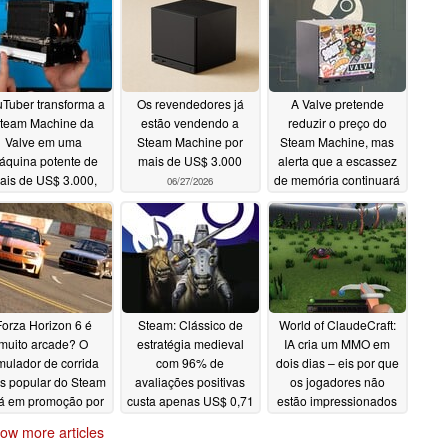
Tuber transforma a
Os revendedores já
A Valve pretende
team Machine da
estão vendendo a
reduzir o preço do
Valve em uma
Steam Machine por
Steam Machine, mas
áquina potente de
mais de US$ 3.000
alerta que a escassez
ais de US$ 3.000,
de memória continuará
06/27/2026
m 64 GB de RAM e
06/27/2026
D de 4 TB
06/27/2026
Forza Horizon 6 é
Steam: Clássico de
World of ClaudeCraft:
muito arcade? O
estratégia medieval
IA cria um MMO em
mulador de corrida
com 96% de
dois dias – eis por que
s popular do Steam
avaliações positivas
os jogadores não
tá em promoção por
custa apenas US$ 0,71
estão impressionados
S$ 5 até amanhã
06/24/2026
06/24/2026
ow more articles
06/24/2026