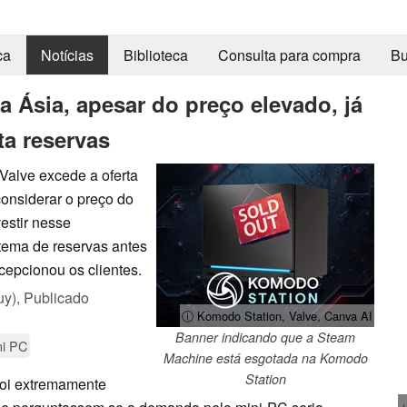
ca
Notícias
Biblioteca
Consulta para compra
Bu
 Ásia, apesar do preço elevado, já
ta reservas
alve excede a oferta
onsiderar o preço do
estir nesse
stema de reservas antes
epcionou os clientes.
uy),
Publicado
ⓘ Komodo Station, Valve, Canva AI
Banner indicando que a Steam
ni PC
Machine está esgotada na Komodo
Station
oi extremamente