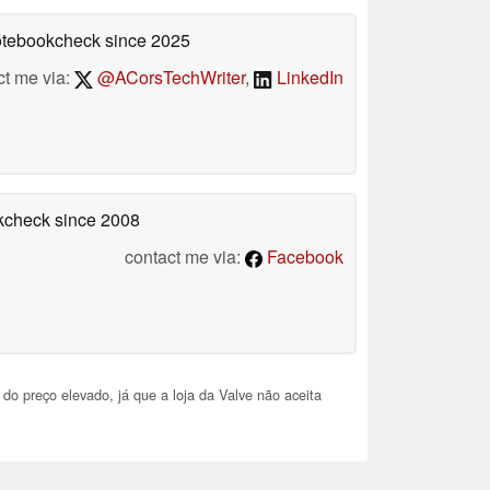
Notebookcheck
since 2025
ct me via:
@ACorsTechWriter
,
LinkedIn
okcheck
since 2008
contact me via:
Facebook
o preço elevado, já que a loja da Valve não aceita