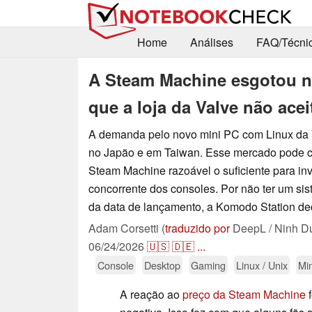
Home
Análises
FAQ/Técni
A Steam Machine esgotou na
que a loja da Valve não acei
A demanda pelo novo mini PC com Linux da V
no Japão e em Taiwan. Esse mercado pode c
Steam Machine razoável o suficiente para inv
concorrente dos consoles. Por não ter um si
da data de lançamento, a Komodo Station dec
Adam Corsetti (
traduzido por
DeepL / Ninh D
06/24/2026
🇺🇸
🇩🇪
...
Console
Desktop
Gaming
Linux / Unix
Mi
A reação ao
preço da Steam Machine
f