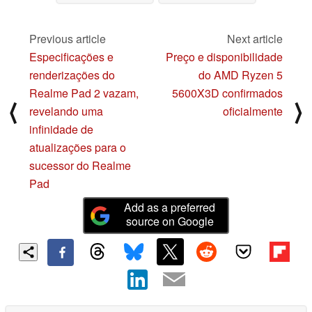
que Ford, GM, Rivian e
em relação à versão
ChargePoint
de 2023
06/28/2023
abandonarem o CCS-1
Previous article
Next article
06/28/2023
Especificações e
Preço e disponibilidade
renderizações do
do AMD Ryzen 5
Realme Pad 2 vazam,
5600X3D confirmados
⟨
⟩
revelando uma
oficialmente
infinidade de
atualizações para o
sucessor do Realme
Pad
Add as a preferred
source on Google