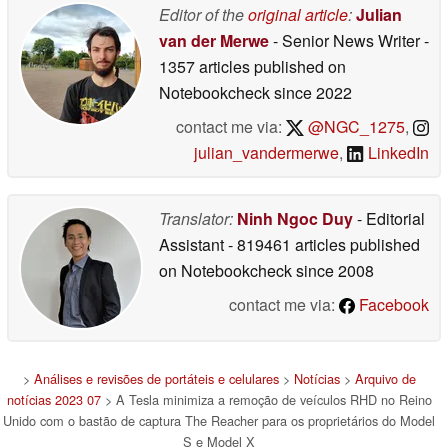
Editor of the
original article
:
Julian
van der Merwe
- Senior News Writer
-
1357 articles published on
Notebookcheck
since 2022
contact me via:
@NGC_1275
,
julian_vandermerwe
,
LinkedIn
Translator:
Ninh Ngoc Duy
- Editorial
Assistant
- 819461 articles published
on Notebookcheck
since 2008
contact me via:
Facebook
>
Análises e revisões de portáteis e celulares
>
Notícias
>
Arquivo de
notícias 2023 07
> A Tesla minimiza a remoção de veículos RHD no Reino
Unido com o bastão de captura The Reacher para os proprietários do Model
S e Model X