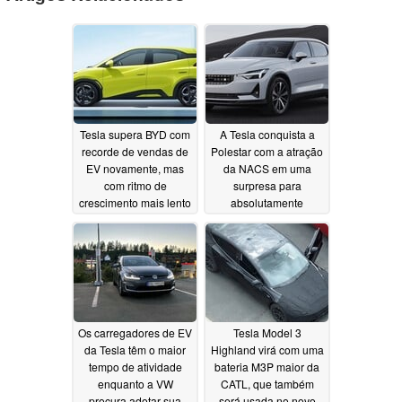
Tesla supera BYD com
A Tesla conquista a
recorde de vendas de
Polestar com a atração
EV novamente, mas
da NACS em uma
com ritmo de
surpresa para
crescimento mais lento
absolutamente
ninguém
07/04/2023
07/01/2023
Os carregadores de EV
Tesla Model 3
da Tesla têm o maior
Highland virá com uma
tempo de atividade
bateria M3P maior da
enquanto a VW
CATL, que também
procura adotar sua
será usada no novo