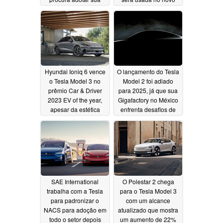
porta e conector NACS
design do Model Y
Juniper
06/30/2023
06/30/2023
Hyundai Ioniq 6 vence
O lançamento do Tesla
o Tesla Model 3 no
Model 2 foi adiado
prêmio Car & Driver
para 2025, já que sua
2023 EV of the year,
Gigafactory no México
apesar da estética
enfrenta desafios de
controversa
custo de mão de obra
06/29/2023
sindical
06/28/2023
SAE International
O Polestar 2 chega
trabalha com a Tesla
para o Tesla Model 3
para padronizar o
com um alcance
NACS para adoção em
atualizado que mostra
todo o setor depois
um aumento de 22%