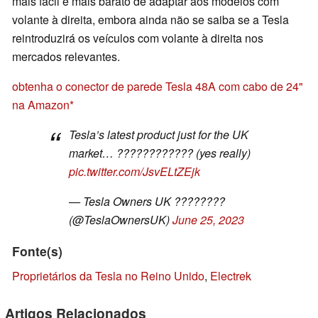
mais fácil e mais barato de adaptar aos modelos com
volante à direita, embora ainda não se saiba se a Tesla
reintroduzirá os veículos com volante à direita nos
mercados relevantes.
obtenha o conector de parede Tesla 48A com cabo de 24"
na Amazon
Tesla’s latest product just for the UK
market… ???????????? (yes really)
pic.twitter.com/JsvELtZEjk
— Tesla Owners UK ????????
(@TeslaOwnersUK)
June 25, 2023
Fonte(s)
Proprietários da Tesla no Reino Unido
,
Electrek
Artigos Relacionados