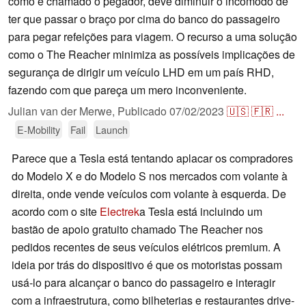
como é chamado o pegador, deve diminuir o incômodo de
ter que passar o braço por cima do banco do passageiro
para pegar refeições para viagem. O recurso a uma solução
como o The Reacher minimiza as possíveis implicações de
segurança de dirigir um veículo LHD em um país RHD,
fazendo com que pareça um mero inconveniente.
Julian van der Merwe,
Publicado
07/02/2023
🇺🇸
🇫🇷
...
E-Mobility
Fail
Launch
Parece que a Tesla está tentando aplacar os compradores
do Modelo X e do Modelo S nos mercados com volante à
direita, onde vende veículos com volante à esquerda. De
acordo com o site
Electrek
a Tesla está incluindo um
bastão de apoio gratuito chamado The Reacher nos
pedidos recentes de seus veículos elétricos premium. A
ideia por trás do dispositivo é que os motoristas possam
usá-lo para alcançar o banco do passageiro e interagir
com a infraestrutura, como bilheterias e restaurantes drive-