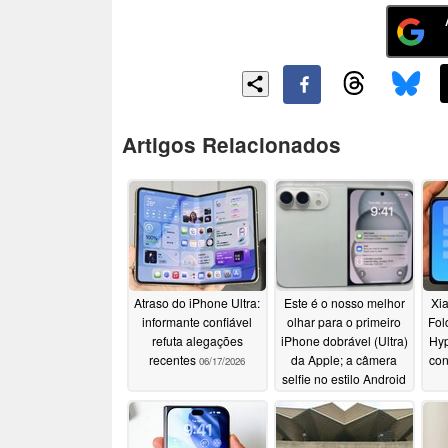
Artigos Relacionados
Atraso do iPhone Ultra:
Este é o nosso melhor
Xia
informante confiável
olhar para o primeiro
Fol
refuta alegações
iPhone dobrável (Ultra)
Hyp
recentes
da Apple; a câmera
con
06/17/2026
selfie no estilo Android
foi sugerida
06/07/2026