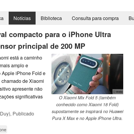
ca
Notícias
Biblioteca
Consulta para compra
Bu
val compacto para o iPhone Ultra
nsor principal de 200 MP
aomi está a caminho
 mais amplo e
 Apple iPhone Fold e
e chamado de Xiaomi
sitivo apresente não
ⓘ Weibo
ações significativas
O Xiaomi Mix Fold 5 (também
conhecido como Xiaomi 18 Fold)
supostamente se inspirará no Huawei
 Duy),
Publicado
Pura X Max e no Apple iPhone Ultra.
one