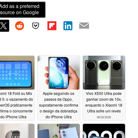
Add as a preferred
source on Google
omi 18 Fold ou Mix
Apple seguindo os
Vivo X500 Ultra pode
d 5: o vazamento do
passos da Oppo,
ganhar zoom de 10x,
erOS praticamente
supostamente confirma
enquanto o Xiaomi 18
firma o concorrente
o design da dobradiça
Ultra sofre um revés
do iPhone Ultra
do iPhone Ultra
06/02/2026
06/07/2026
06/03/2026