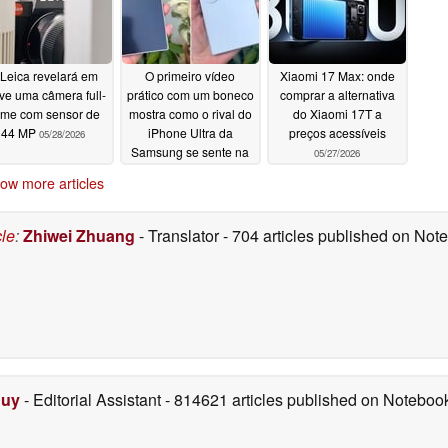
Leica revelará em
O primeiro vídeo
Xiaomi 17 Max: onde
ve uma câmera full-
prático com um boneco
comprar a alternativa
ame com sensor de
mostra como o rival do
do Xiaomi 17T a
44 MP
iPhone Ultra da
preços acessíveis
05/28/2026
Samsung se sente na
05/27/2026
mão
05/28/2026
ow more articles
cle
:
Zhiwei Zhuang
- Translator
- 704 articles published on No
Duy
- Editorial Assistant
- 814621 articles published on Notebo