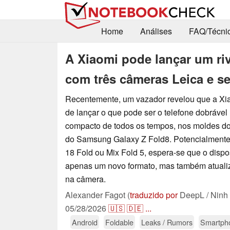
Home
Análises
FAQ/Técni
A Xiaomi pode lançar um ri
com três câmeras Leica e se
Recentemente, um vazador revelou que a Xi
de lançar o que pode ser o telefone dobrável
compacto de todos os tempos, nos moldes do
do Samsung Galaxy Z Fold8. Potencialment
18 Fold ou Mix Fold 5, espera-se que o dispo
apenas um novo formato, mas também atualiz
na câmera.
Alexander Fagot (
traduzido por
DeepL / Ninh
05/28/2026
🇺🇸
🇩🇪
...
Android
Foldable
Leaks / Rumors
Smartph