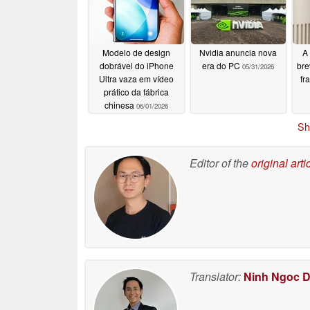
Modelo de design
Nvidia anuncia nova
A 
dobrável do iPhone
era do PC
bre
05/31/2026
Ultra vaza em vídeo
fr
prático da fábrica
chinesa
06/01/2026
Sh
Editor of the
original arti
Translator:
Ninh Ngoc 