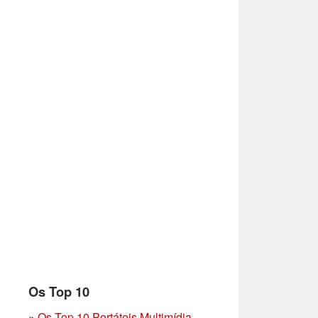
Os Top 10
»
Os Top 10 Portáteis Multimídia