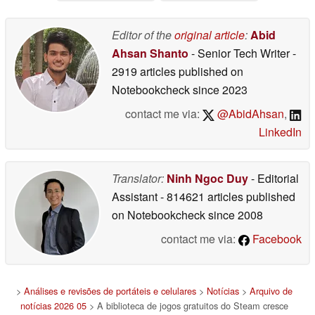
85% de desconto no
Steam
05/17/2026
Editor of the
original article
:
Abid
Ahsan Shanto
- Senior Tech Writer
-
2919 articles published on
Notebookcheck
since 2023
contact me via:
@AbidAhsan
,
LinkedIn
Translator:
Ninh Ngoc Duy
- Editorial
Assistant
- 814621 articles published
on Notebookcheck
since 2008
contact me via:
Facebook
>
Análises e revisões de portáteis e celulares
>
Notícias
>
Arquivo de
notícias 2026 05
> A biblioteca de jogos gratuitos do Steam cresce