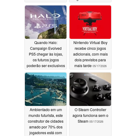
desconto no Steam
Horizon 6 é uma
escolha popular
05/18/2026
05/17/2026
Quando Halo:
Nintendo Virtual Boy
Campaign Evolved
recebe cinco jogos
PS5 chegar às lojas,
adicionais, com mais
os futuros jogos
dois previstos para
poderão ser exclusivos
mais tarde
05/17/2026
do Xbox
05/17/2026
Ambientado em um
O Steam Controller
mundo futurista, este
agora funciona sem o
construtor de cidades
Steam
05/17/2026
amado por 70% dos
jogadores está com