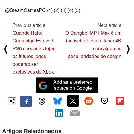
@SteamGamesPC (
1
) (
2
) (
3
) (
4
) (
5
)
Previous article
Next article
Quando Halo:
O Dangbei MP1 Max é um
Campaign Evolved
incrível projetor a laser 4K
⟨
⟩
PS5 chegar às lojas,
com algumas
os futuros jogos
peculiaridades de design
poderão ser
exclusivos do Xbox
Add as a preferred
source on Google
Artigos Relacionados