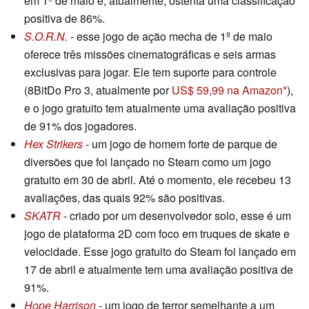
em 1º de maio e, atualmente, ostenta uma classificação
positiva de 86%.
S.O.R.N.
- esse jogo de ação mecha de 1º de maio
oferece três missões cinematográficas e seis armas
exclusivas para jogar. Ele tem suporte para controle
(8BitDo Pro 3, atualmente por
US$ 59,99 na Amazon
),
e o jogo gratuito tem atualmente uma avaliação positiva
de 91% dos jogadores.
Hex Strikers
- um jogo de homem forte de parque de
diversões que foi lançado no Steam como um jogo
gratuito em 30 de abril. Até o momento, ele recebeu 13
avaliações, das quais 92% são positivas.
SKATR
- criado por um desenvolvedor solo, esse é um
jogo de plataforma 2D com foco em truques de skate e
velocidade. Esse jogo gratuito do Steam foi lançado em
17 de abril e atualmente tem uma avaliação positiva de
91%.
Hope Harrison
- um jogo de terror semelhante a um