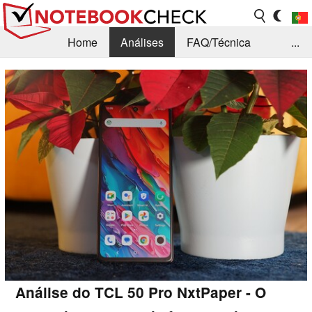
Home
Análises
FAQ/Técnica
...
Notícias
Biblioteca
Consulta para compra
Busca
Contacto
Análise do TCL 50 Pro NxtPaper - O