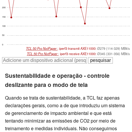
200
150
100
50
0
TCL 50 Pro NxtPaper
; iperf3 transmit AXE11000:
Ø279 (114-329) MBit/s
TCL 50 Pro NxtPaper
; iperf3 receive AXE11000:
Ø345 (331-356) MBit/s
Sustentabilidade e operação - controle
deslizante para o modo de tela
Quando se trata de sustentabilidade, a TCL faz apenas
declarações gerais, como a de que introduziu um sistema
de gerenciamento de impacto ambiental e que está
tentando minimizar as emissões de CO2 por meio de
treinamento e medidas individuais. Não conseguimos