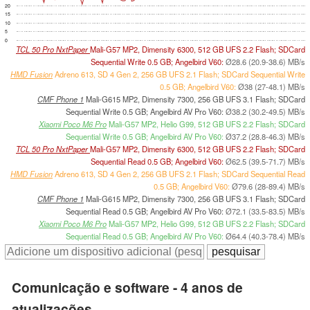
20
15
10
5
0
TCL 50 Pro NxtPaper
Mali-G57 MP2, Dimensity 6300, 512 GB UFS 2.2 Flash; SDCard
Sequential Write 0.5 GB; Angelbird V60:
Ø28.6 (20.9-38.6) MB/s
HMD Fusion
Adreno 613, SD 4 Gen 2, 256 GB UFS 2.1 Flash; SDCard Sequential Write
0.5 GB; Angelbird V60:
Ø38 (27-48.1) MB/s
CMF Phone 1
Mali-G615 MP2, Dimensity 7300, 256 GB UFS 3.1 Flash; SDCard
Sequential Write 0.5 GB; Angelbird AV Pro V60:
Ø38.2 (30.2-49.5) MB/s
Xiaomi Poco M6 Pro
Mali-G57 MP2, Helio G99, 512 GB UFS 2.2 Flash; SDCard
Sequential Write 0.5 GB; Angelbird AV Pro V60:
Ø37.2 (28.8-46.3) MB/s
TCL 50 Pro NxtPaper
Mali-G57 MP2, Dimensity 6300, 512 GB UFS 2.2 Flash; SDCard
Sequential Read 0.5 GB; Angelbird V60:
Ø62.5 (39.5-71.7) MB/s
HMD Fusion
Adreno 613, SD 4 Gen 2, 256 GB UFS 2.1 Flash; SDCard Sequential Read
0.5 GB; Angelbird V60:
Ø79.6 (28-89.4) MB/s
CMF Phone 1
Mali-G615 MP2, Dimensity 7300, 256 GB UFS 3.1 Flash; SDCard
Sequential Read 0.5 GB; Angelbird AV Pro V60:
Ø72.1 (33.5-83.5) MB/s
Xiaomi Poco M6 Pro
Mali-G57 MP2, Helio G99, 512 GB UFS 2.2 Flash; SDCard
Sequential Read 0.5 GB; Angelbird AV Pro V60:
Ø64.4 (40.3-78.4) MB/s
Comunicação e software - 4 anos de
atualizações