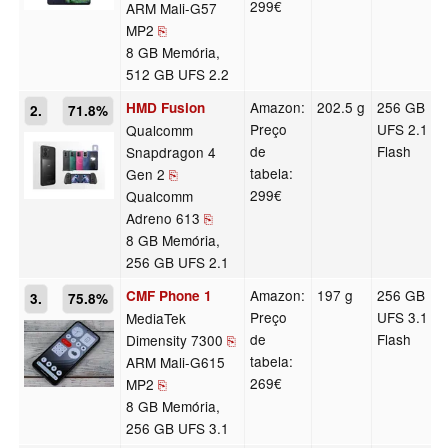
299€
ARM Mali-G57
MP2
⎘
8 GB Memória,
512 GB UFS 2.2
Amazon:
202.5 g
256 GB
HMD Fusion
2.
71.8%
Preço
UFS 2.1
Qualcomm
de
Flash
Snapdragon 4
tabela:
Gen 2
⎘
299€
Qualcomm
Adreno 613
⎘
8 GB Memória,
256 GB UFS 2.1
Amazon:
197 g
256 GB
CMF Phone 1
3.
75.8%
Preço
UFS 3.1
MediaTek
de
Flash
Dimensity 7300
⎘
tabela:
ARM Mali-G615
269€
MP2
⎘
8 GB Memória,
256 GB UFS 3.1