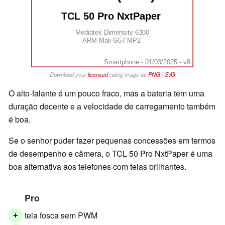
TCL 50 Pro NxtPaper 
Mediatek Dimensity 6300
ARM Mali-G57 MP2
Smartphone - 01/03/2025 - v8
Download your
licensed
rating image as
PNG
/
SVG
O alto-falante é um pouco fraco, mas a bateria tem uma
duração decente e a velocidade de carregamento também
é boa.
Se o senhor puder fazer pequenas concessões em termos
de desempenho e câmera, o TCL 50 Pro NxtPaper é uma
boa alternativa aos telefones com telas brilhantes.
Pro
tela fosca sem PWM
+