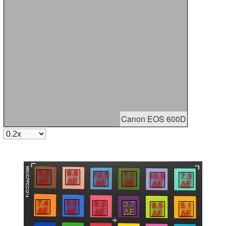
Canon EOS 600D
8.2
8.6
12.5
7.1
10.5
7.3
∆E
∆E
∆E
∆E
∆E
∆E
7.4
9.5
9.3
3.7
8.5
5.1
∆E
∆E
∆E
∆E
∆E
∆E