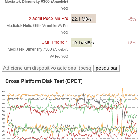
Mediatek Dimensity 6300
(Angelbird
V60)
Xiaomi Poco M6 Pro
22.1
MB/s
-5%
Mediatek Helio G99
(Angelbird AV Pro
V60)
CMF Phone 1
19.14
MB/s
-18%
MediaTek Dimensity 7300
(Angelbird
AV Pro V60)
Cross Platform Disk Test (CPDT)
85
80
75
70
65
60
55
50
45
40
35
30
25