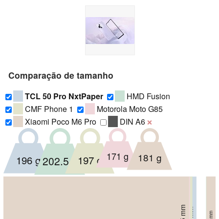
Comparação de tamanho
TCL 50 Pro NxtPaper
HMD Fusion
CMF Phone 1
Motorola Moto G85
Xiaomi Poco M6 Pro
DIN A6
❌
171 g
181 g
196 g
197 g
202.5 g
73.1 mm
7.6 mm