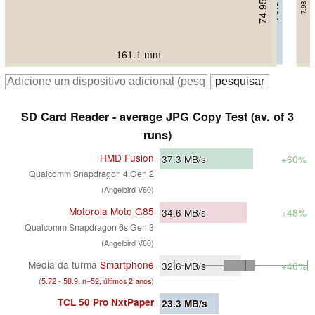
74.95 mm
75.5 mm
75.5 mm
77 mm
7.98 mm
8.3 mm
8 mm
8 mm
161.9 mm
161.1 mm
164.2 mm
167.6 mm
164 mm
SD Card Reader - average JPG Copy Test (av. of 3
runs)
HMD Fusion
37.3
MB/s
+60%
Qualcomm Snapdragon 4 Gen 2
(Angelbird V60)
Motorola Moto G85
34.6
MB/s
+48%
Qualcomm Snapdragon 6s Gen 3
(Angelbird V60)
Média da turma
Smartphone
32.6
MB/s
+40%
(
5.72 - 58.9, n=52, últimos 2 anos
)
TCL 50 Pro NxtPaper
23.3
MB/s