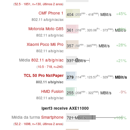
(
52.5 - 1851, n=130, últimos 2 anos
)
CMF Phone 1
+45%
404
MBit/s
min
max
(203
- 418
)
802.11 a/b/g/n/ac/ax
Motorola Moto G85
+29%
361
MBit/s
min
P1
max
(316
, 320.06
- 373
)
802.11 a/b/g/n/ac
Xiaomi Poco M6 Pro
+28%
357
MBit/s
min
max
(59
- 385
)
802.11 a/b/g/n/ac
Média
802.11 a/b/g/n/ac
337
MBit/s
+21%
(
10.5 - 718, n=240
)
TCL 50 Pro NxtPaper
279
MBit/s
min
P1
max
(114
, 123.57
- 329
)
802.11 a/b/g/n/ac
HMD Fusion
-9%
255
MBit/s
min
max
(208
- 322
)
802.11 a/b/g/n/ac
iperf3 receive AXE11000
Média da turma
Smartphone
721
MBit/s
+109%
(
52.2 - 1698, n=130, últimos 2 anos
)