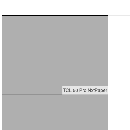
TCL 50 Pro NxtPaper