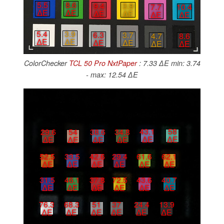
5.5
8.6
9.4
3.9
7.7
10.4
∆E
∆E
∆E
∆E
∆E
∆E
5.4
3.9
6.3
3.7
4.7
8.6
∆E
∆E
∆E
∆E
∆E
∆E
ColorChecker
TCL 50 Pro NxtPaper
: 7.33 ∆E min: 3.74
- max: 12.54 ∆E
43.1
58
38.6
34.8
29.6
54
∆E
∆E
∆E
∆E
∆E
∆E
61.6
62.1
42.6
29.4
52.5
33.5
∆E
∆E
∆E
∆E
∆E
∆E
37.8
72.5
43.6
40.7
31.5
46.1
∆E
∆E
∆E
∆E
∆E
∆E
24.4
13.9
76.3
68.3
51
37
∆E
∆E
∆E
∆E
∆E
∆E