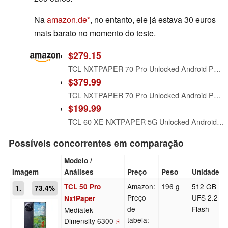
Na
amazon.de
, no entanto, ele já estava 30 euros
mais barato no momento do teste.
$279.15
TCL NXTPAPER 70 Pro Unlocked Android Phone, 6.9" 120Hz Display, 8+128GB
$379.99
TCL NXTPAPER 70 Pro Unlocked Android Phone, 6.9" 120Hz Display, 8+256GB
$199.99
TCL 60 XE NXTPAPER 5G Unlocked Android Phone, 6.8" 120Hz Display, 8+128GB
Possíveis concorrentes em comparação
Modelo /
Imagem
Análises
Preço
Peso
Unidade
Amazon:
196 g
512 GB
TCL 50 Pro
1.
73.4%
Preço
UFS 2.2
NxtPaper
de
Flash
Mediatek
tabela:
Dimensity 6300
⎘