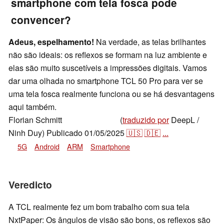
smartphone com tela fosca pode
convencer?
Adeus, espelhamento!
Na verdade, as telas brilhantes
não são ideais: os reflexos se formam na luz ambiente e
elas são muito suscetíveis a impressões digitais. Vamos
dar uma olhada no smartphone TCL 50 Pro para ver se
uma tela fosca realmente funciona ou se há desvantagens
aqui também.
Florian Schmitt
(
traduzido por
DeepL /
,
👁
Florian Schmitt
Ninh Duy)
Publicado
01/05/2025
🇺🇸
🇩🇪
...
5G
Android
ARM
Smartphone
Veredicto
A TCL realmente fez um bom trabalho com sua tela
NxtPaper: Os ângulos de visão são bons, os reflexos são