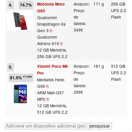
Amazon:
171 g
256 GB
Motorola Moto
4.
74.7%
Preço
UFS 2.2
G85
de
Flash
Qualcomm
tabela:
Snapdragon 6s
349€
Gen 3
⎘
Qualcomm
Adreno 619
⎘
12 GB Memória,
256 GB UFS 2.2
Amazon:
181 g
512 GB
Xiaomi Poco M6
5.
Preço
UFS 2.2
Pro
81.5%
v7 (old)
de
Flash
Mediatek Helio
tabela:
G99
⎘
299€
ARM Mali-G57
MP2
⎘
12 GB Memória,
512 GB UFS 2.2