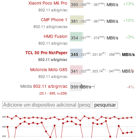
Xiaomi Poco M6 Pro
+13%
390
MBit/s
min
max
(366
- 387
)
802.11 a/b/g/n/ac
CMF Phone 1
+10%
381
MBit/s
min
max
(362
- 387
)
802.11 a/b/g/n/ac/ax
HMD Fusion
+3%
354
MBit/s
min
max
(331
- 374
)
802.11 a/b/g/n/ac
TCL 50 Pro NxtPaper
345
MBit/s
min
P1
max
(331
, 331.87
- 356
)
802.11 a/b/g/n/ac
Motorola Moto G85
-1%
341
MBit/s
min
P1
max
(322
, 323.74
- 347
)
802.11 a/b/g/n/ac
Média
802.11 a/b/g/n/ac
330
MBit/s
-4%
(
20.1 - 695, n=239
)
350
300
250