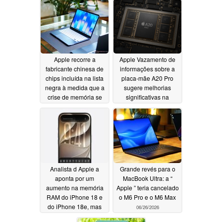
Apple recorre a
Apple Vazamento de
fabricante chinesa de
informações sobre a
chips incluída na lista
placa-mãe A20 Pro
negra à medida que a
sugere melhorias
crise de memória se
significativas na
agrava
memória e no design
06/27/2026
06/27/2026
Analista d Apple a
Grande revés para o
aponta por um
MacBook Ultra: a “
aumento na memória
Apple ” teria cancelado
RAM do iPhone 18 e
o M6 Pro e o M6 Max
do iPhone 18e, mas
06/26/2026
não é o que você