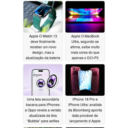
Apple O Watch 13
Apple O MacBook
deve finalmente
Ultra, segundo se
receber um novo
afirma, exibe muito
design, mas a
mais cores do que
atualização da bateria
apenas o DCI-P3
ainda é incerta
06/30/2026
07/01/2026
Uma tela secundária
iPhone 18 Pro e
bacana para iPhones:
iPhone Ultra: analista
a Oppo revela a versão
da Bloomberg aponta
atualizada da tela
data provável de
“Bubble” para selfies
lançamento d Apple
06/30/2026
06/29/2026