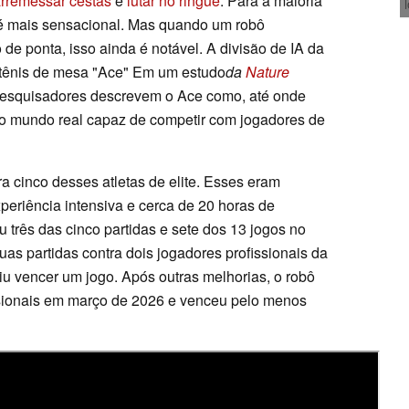
rremessar cestas
e
lutar no ringue
. Para a maioria
é mais sensacional. Mas quando um robô
 de ponta, isso ainda é notável. A divisão de IA da
 tênis de mesa "Ace" Em um estudo
da
Nature
 pesquisadores descrevem o Ace como, até onde
o mundo real capaz de competir com jogadores de
a cinco desses atletas de elite. Esses eram
eriência intensiva e cerca de 20 horas de
 três das cinco partidas e sete dos 13 jogos no
uas partidas contra dois jogadores profissionais da
u vencer um jogo. Após outras melhorias, o robô
ssionais em março de 2026 e venceu pelo menos