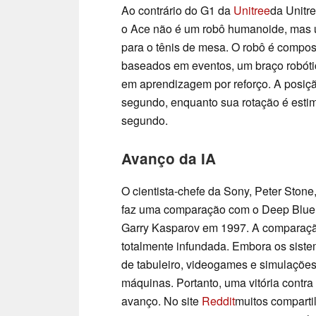
Ao contrário do G1 da
Unitree
da Unitr
o Ace não é um robô humanoide, mas u
para o tênis de mesa. O robô é compos
baseados em eventos, um braço robótic
em aprendizagem por reforço. A posiç
segundo, enquanto sua rotação é esti
segundo.
Avanço da IA
O cientista-chefe da Sony, Peter Stone
faz uma comparação com o Deep Blue,
Garry Kasparov em 1997. A comparaçã
totalmente infundada. Embora os sist
de tabuleiro, videogames e simulações,
máquinas. Portanto, uma vitória contra
avanço. No site
Reddit
muitos comparti