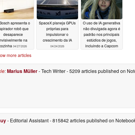
Bosch apresenta o
SpaceX planeja GPUs
O uso de IA generativa
spirador robô que
próprias para
não divulgada agora é
desaparece
impulsionar o
padrão nos principais
invisivelmente na
crescimento da IA
estúdios de jogos,
cozinha
incluindo a Capcom
04/27/2026
04/24/2026
04/23/2026
ow more articles
cle
:
Marius Müller
- Tech Writer
- 5209 articles published on N
Duy
- Editorial Assistant
- 815842 articles published on Notebo