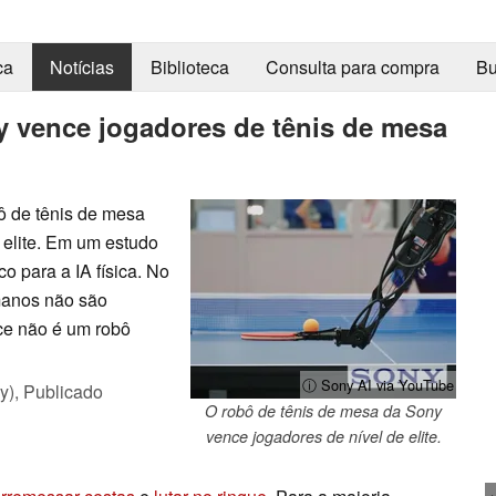
ca
Notícias
Biblioteca
Consulta para compra
Bu
 vence jogadores de tênis de mesa
ô de tênis de mesa
elite. Em um estudo
o para a IA física. No
manos não são
Ace não é um robô
ⓘ Sony AI via YouTube
y),
Publicado
O robô de tênis de mesa da Sony
vence jogadores de nível de elite.