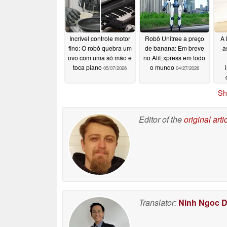
Incrível controle motor
Robô Unitree a preço
A 
fino: O robô quebra um
de banana: Em breve
a
ovo com uma só mão e
no AliExpress em todo
toca piano
o mundo
05/07/2026
04/27/2026
Sh
Editor of the
original arti
Translator:
Ninh Ngoc 