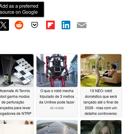
Add as a preferred
source on Google
Acemate AI Tennis
O que o robô mecha
1X NEO: robô
obot ganha modos
tripulado de 3 metros
doméstico que será
de perfuração
da Unitree pode fazer
lançado até o final de
ançados para levar
2026 - mas com um
05/14/2026
jogadores de NTRP
detalhe controverso
0 a 5.0 ao máximo
05/13/2026
05/28/2026