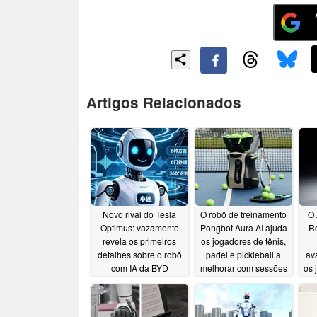
Artigos Relacionados
Novo rival do Tesla
O robô de treinamento
O 
Optimus: vazamento
Pongbot Aura AI ajuda
R
revela os primeiros
os jogadores de tênis,
detalhes sobre o robô
padel e pickleball a
av
com IA da BYD
melhorar com sessões
os 
de treinamento
1.
07/26/2026
adaptáveis
05/29/2026