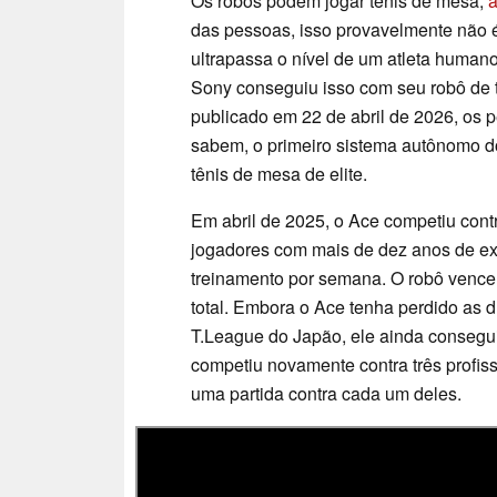
Os robôs podem jogar tênis de mesa,
a
das pessoas, isso provavelmente não 
ultrapassa o nível de um atleta humano
Sony conseguiu isso com seu robô de
publicado em 22 de abril de 2026, os
sabem, o primeiro sistema autônomo d
tênis de mesa de elite.
Em abril de 2025, o Ace competiu contr
jogadores com mais de dez anos de exp
treinamento por semana. O robô venceu
total. Embora o Ace tenha perdido as d
T.League do Japão, ele ainda consegui
competiu novamente contra três profi
uma partida contra cada um deles.