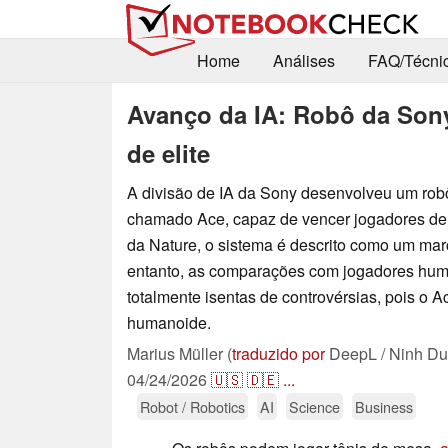
Home
Análises
FAQ/Técni
Avanço da IA: Robô da Sony
de elite
A divisão de IA da Sony desenvolveu um rob
chamado Ace, capaz de vencer jogadores de 
da Nature, o sistema é descrito como um marc
entanto, as comparações com jogadores hu
totalmente isentas de controvérsias, pois o 
humanoide.
Marius Müller (
traduzido por
DeepL / Ninh Du
04/24/2026
🇺🇸
🇩🇪
...
Robot / Robotics
AI
Science
Business