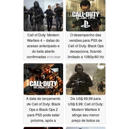
Call of Duty: Modern
O desempenho das
Warfare 4 – datas do
versões para PS5 de
acesso antecipado e
Call of Duty: Black Ops
do beta aberto
decepciona, ficando
confirmadas
limitado a 1080p/60 Hz
07/21/2026
07/11/2026
A data de lançamento
De US$ 69,99 para
de Call of Duty: Black
US$ 6,99: Call of Duty:
Ops e Black Ops 2
Modern Warfare II
para PS5 pode estar
atinge seu menor
próxima, após a
preço de todos os
disponibilização de
tempos na Promoção