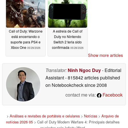
Call of Duty: Warzone
A estreia de Call of
está encerrando o
Duty no Nintendo
suporte para PS4 e
Switch 2 teria sido
Xbox One
confirmada
05/29/2026
05/28/2026
Show more articles
Translator:
Ninh Ngoc Duy
- Editorial
Assistant
- 815842 articles published
on Notebookcheck
since 2008
contact me via:
Facebook
>
Análises e revisões de portáteis e celulares
>
Notícias
>
Arquivo de
notícias 2026 05
> Call of Duty Modern Warfare 4: Principais detalhes
revelados pela Infinity Ward