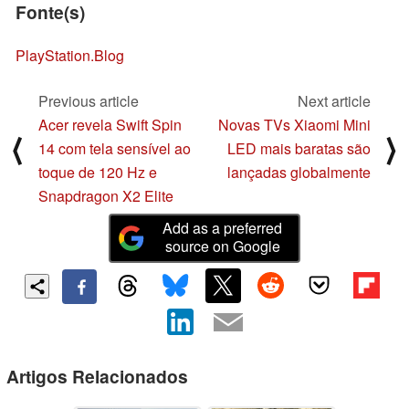
Fonte(s)
PlayStation.Blog
Previous article
Next article
Acer revela Swift Spin
Novas TVs Xiaomi Mini
⟨
⟩
14 com tela sensível ao
LED mais baratas são
toque de 120 Hz e
lançadas globalmente
Snapdragon X2 Elite
Add as a preferred
source on Google
Artigos Relacionados