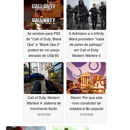
uma nova atualização
de Verão do Steam
07/04/2026
07/02/2026
As versões para PS5
A Activision e a Infinity
de *Call of Duty: Black
Ward prometem "nada
Ops* e *Black Ops 2*
de peles de palhaço"
podem ter um preço
em Call of Duty:
elevado de US$ 80
Modern Warfare 4
06/22/2026
06/02/2026
Call of Duty: Modern
Steam: Por que este
Warfare 4: sistema de
novo construtor de
movimento fluido
cidades é tão popular
06/02/2026
05/29/2026