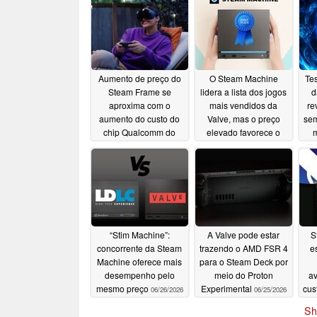
Aumento de preço do
O Steam Machine
Te
Steam Frame se
lidera a lista dos jogos
d
aproxima com o
mais vendidos da
re
aumento do custo do
Valve, mas o preço
sem
chip Qualcomm do
elevado favorece o
headset de RV
mini PC
07/03/2026
07/26/2026
“Stim Machine”:
A Valve pode estar
S
concorrente da Steam
trazendo o AMD FSR 4
e
Machine oferece mais
para o Steam Deck por
desempenho pelo
meio do Proton
av
mesmo preço
Experimental
cus
06/26/2026
06/25/2026
Sh