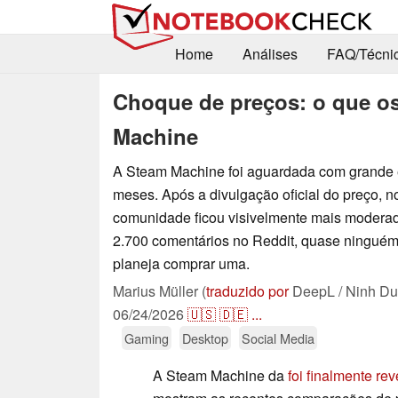
Home
Análises
FAQ/Técni
Choque de preços: o que o
Machine
A Steam Machine foi aguardada com grande 
meses. Após a divulgação oficial do preço, no
comunidade ficou visivelmente mais moderad
2.700 comentários no Reddit, quase ninguém
planeja comprar uma.
Marius Müller (
traduzido por
DeepL / Ninh Du
06/24/2026
🇺🇸
🇩🇪
...
Gaming
Desktop
Social Media
A Steam Machine da
foi finalmente re