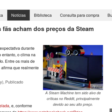
ca
Notícias
Biblioteca
Consulta para compra
Bu
s fãs acham dos preços da Steam
expectativa durante
 entanto, o clima na
o. Entre os mais de
 afirma que realmente
y),
Publicado
ⓘ Valve
A Steam Machine tem sido alvo de
críticas no Reddit, principalmente
devido ao seu alto preço.
velada
, e, conforme