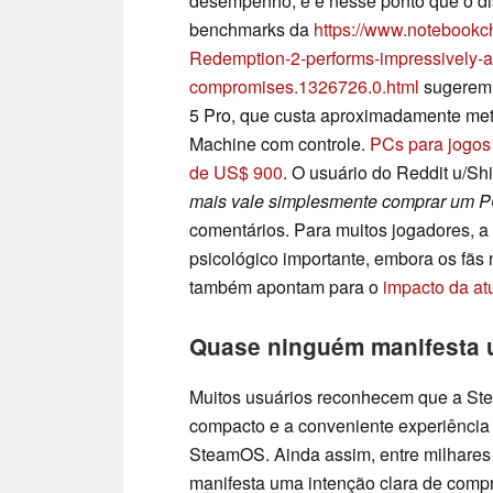
desempenho, e é nesse ponto que o dis
benchmarks da
https://www.notebook
Redemption-2-performs-impressively-at
compromises.1326726.0.html
sugerem 
5 Pro, que custa aproximadamente me
Machine com controle.
PCs para jogos 
de US$ 900
. O usuário do Reddit u/
mais vale simplesmente comprar um P
comentários. Para muitos jogadores, a
psicológico importante, embora os fãs
também apontam para o
impacto da at
Quase ninguém manifesta u
Muitos usuários reconhecem que a Ste
compacto e a conveniente experiência 
SteamOS. Ainda assim, entre milhares
manifesta uma intenção clara de comp