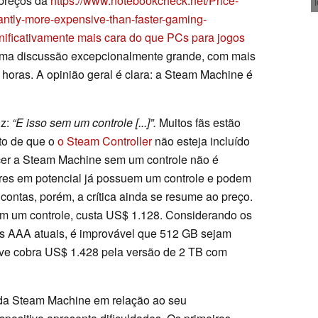
 preços da
https://www.notebookcheck.net/Price-
antly-more-expensive-than-faster-gaming-
gnificativamente mais cara do que PCs para jogos
 uma discussão excepcionalmente grande, com mais
oras. A opinião geral é clara: a Steam Machine é
iz:
“E isso sem um controle [...]”.
Muitos fãs estão
to de que o
o Steam Controller
não esteja incluído
er a Steam Machine sem um controle não é
ores em potencial já possuem um controle e podem
 contas, porém, a crítica ainda se resume ao preço.
m um controle, custa US$ 1.128. Considerando os
s AAA atuais, é improvável que 512 GB sejam
alve cobra US$ 1.428 pela versão de 2 TB com
o da Steam Machine em relação ao seu