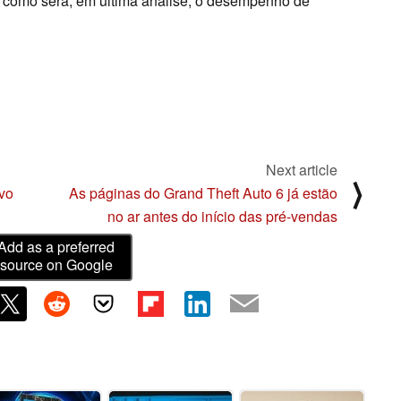
como será, em última análise, o desempenho de
Next article
⟩
ovo
As páginas do Grand Theft Auto 6 já estão
no ar antes do início das pré-vendas
Add as a preferred
source on Google