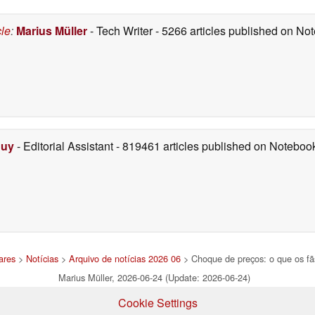
Machine no nível
“Baixo”
06/24/2026
cle
:
Marius Müller
- Tech Writer
- 5266 articles published on N
Duy
- Editorial Assistant
- 819461 articles published on Notebo
ares
>
Notícias
>
Arquivo de notícias 2026 06
> Choque de preços: o que os f
Marius Müller, 2026-06-24 (Update: 2026-06-24)
Cookie Settings