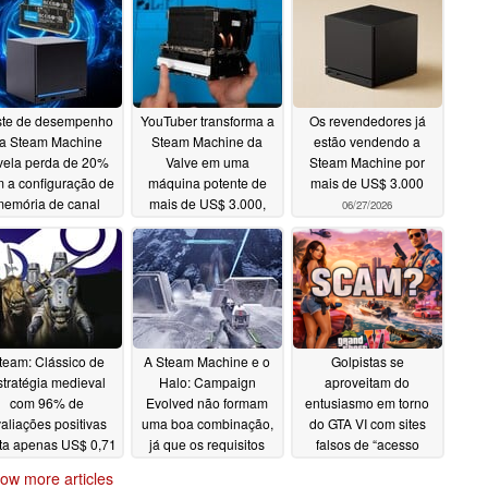
ste de desempenho
YouTuber transforma a
Os revendedores já
a Steam Machine
Steam Machine da
estão vendendo a
vela perda de 20%
Valve em uma
Steam Machine por
 a configuração de
máquina potente de
mais de US$ 3.000
memória de canal
mais de US$ 3.000,
06/27/2026
duplo
com 64 GB de RAM e
07/01/2026
SSD de 4 TB
06/27/2026
team: Clássico de
A Steam Machine e o
Golpistas se
stratégia medieval
Halo: Campaign
aproveitam do
com 96% de
Evolved não formam
entusiasmo em torno
aliações positivas
uma boa combinação,
do GTA VI com sites
ta apenas US$ 0,71
já que os requisitos
falsos de “acesso
oficiais do sistema
antecipado VIP”
06/24/2026
ow more articles
classificam a Steam
06/24/2026