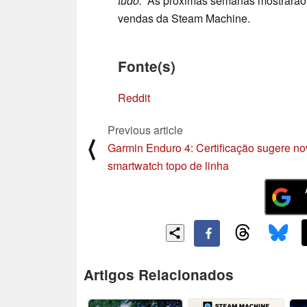
tudo.”
As próximas semanas mostrarão 
vendas da Steam Machine.
Fonte(s)
Reddit
Previous article
⟨
Garmin Enduro 4: Certificação sugere n
smartwatch topo de linha
Artigos Relacionados