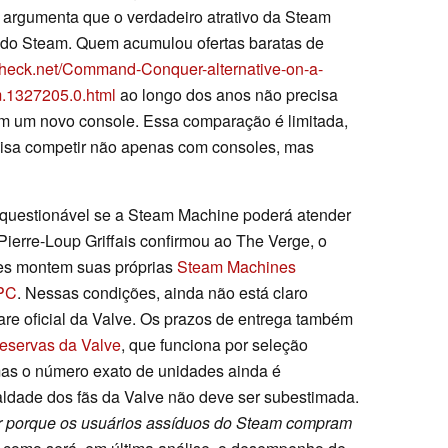
 argumenta que o verdadeiro atrativo da Steam
e do Steam. Quem acumulou ofertas baratas de
check.net/Command-Conquer-alternative-on-a-
m.1327205.0.html
ao longo dos anos não precisa
m um novo console. Essa comparação é limitada,
cisa competir não apenas com consoles, mas
 questionável se a Steam Machine poderá atender
Pierre-Loup Griffais confirmou ao The Verge, o
res montem suas próprias
Steam Machines
 PC
. Nessas condições, ainda não está claro
re oficial da Valve. Os prazos de entrega também
reservas da Valve
, que funciona por seleção
 mas o número exato de unidades ainda é
ldade dos fãs da Valve não deve ser subestimada.
ar porque os usuários assíduos do Steam compram