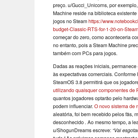
preço. u/Gucci_Unicorns, por exemplo,
Machine reside na biblioteca existent
jogos no Steam
https://www.notebook
budget-Classic-RTS-for-1-20-on-Stea
começar do zero, como aconteceria co
no entanto, pois a Steam Machine pre
também com PCs para jogos.
Dadas as reações iniciais, permanece
às expectativas comerciais. Conforme 
SteamOS 3.8 permitirá que os jogado
utilizando quaisquer componentes de
quantos jogadores optarão pelo hardwa
podem influenciar.
O novo sistema de 
aleatória, foi bem recebido pelos fãs,
desconhecido
.
Ao mesmo tempo, a lea
u/ShogunDreams escreve:
“Vai esgot