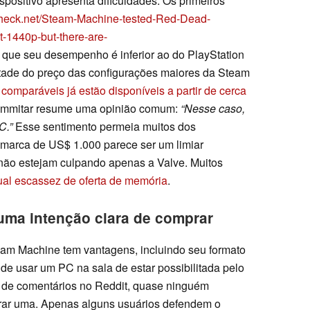
positivo apresenta dificuldades. Os primeiros
check.net/Steam-Machine-tested-Red-Dead-
-1440p-but-there-are-
que seu desempenho é inferior ao do PlayStation
tade do preço das configurações maiores da Steam
comparáveis já estão disponíveis a partir de cerca
Shimmitar resume uma opinião comum:
“Nesse caso,
C.”
Esse sentimento permeia muitos dos
 marca de US$ 1.000 parece ser um limiar
 não estejam culpando apenas a Valve. Muitos
ual escassez de oferta de memória
.
ma intenção clara de comprar
am Machine tem vantagens, incluindo seu formato
de usar um PC na sala de estar possibilitada pelo
 de comentários no Reddit, quase ninguém
rar uma. Apenas alguns usuários defendem o