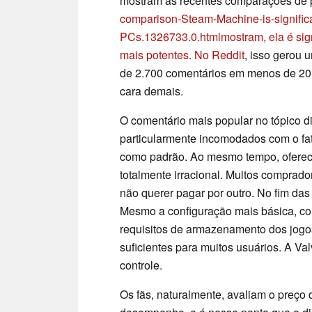
mostram as recentes comparações de
comparison-Steam-Machine-is-signific
PCs.1326733.0.html
mostram, ela é si
mais potentes. No Reddit
, isso gerou
de 2.700 comentários em menos de 20 h
cara demais.
O comentário mais popular no tópico d
particularmente incomodados com o fa
como padrão. Ao mesmo tempo, oferec
totalmente irracional. Muitos comprad
não querer pagar por outro. No fim das
Mesmo a configuração mais básica, co
requisitos de armazenamento dos jogo
suficientes para muitos usuários. A V
controle.
Os fãs, naturalmente, avaliam o preç