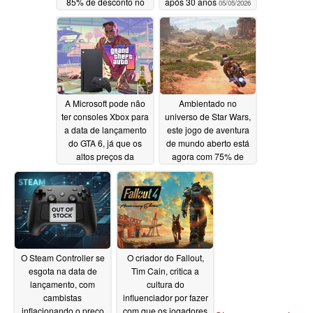
85% de desconto no
após 30 anos
05/05/2026
Steam
05/07/2026
A Microsoft pode não
Ambientado no
ter consoles Xbox para
universo de Star Wars,
a data de lançamento
este jogo de aventura
do GTA 6, já que os
de mundo aberto está
altos preços da
agora com 75% de
memória continuam
desconto no Steam
05/05/2026
05/05/2026
O Steam Controller se
O criador do Fallout,
esgota na data de
Tim Cain, critica a
lançamento, com
cultura do
cambistas
influenciador por fazer
inflacionando o preço
com que os jogadores