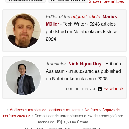
Show more articles
para US$ 250
"abdiquem de seu
05/05/2026
próprio julgamento"
Editor of the
original article
:
Marius
05/05/2026
Müller
- Tech Writer
- 5246 articles
published on Notebookcheck
since
2024
Translator:
Ninh Ngoc Duy
- Editorial
Assistant
- 818035 articles published
on Notebookcheck
since 2008
contact me via:
Facebook
>
Análises e revisões de portáteis e celulares
>
Notícias
>
Arquivo de
notícias 2026 05
> Deckbuilder de terror cósmico (97% de aprovação) por
menos de US$ 1,50 no Steam