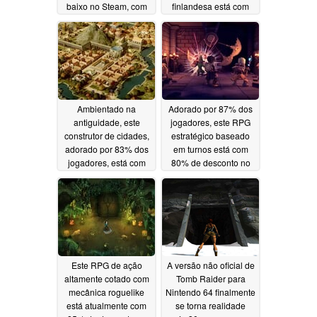
baixo no Steam, com
finlandesa está com
60% de desconto
60% de desconto no
Steam
05/13/2026
05/10/2026
Ambientado na
Adorado por 87% dos
antiguidade, este
jogadores, este RPG
construtor de cidades,
estratégico baseado
adorado por 83% dos
em turnos está com
jogadores, está com
80% de desconto no
50% de desconto no
Steam
05/08/2026
Steam
05/09/2026
Este RPG de ação
A versão não oficial de
altamente cotado com
Tomb Raider para
mecânica roguelike
Nintendo 64 finalmente
está atualmente com
se torna realidade