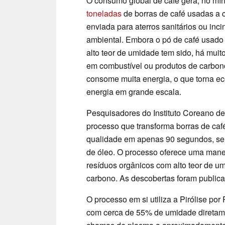
O consumo global de café gera, no mí
toneladas
de borras de café usadas a c
enviada para aterros sanitários ou inc
ambiental. Embora o pó de café usado 
alto teor de umidade tem sido, há mui
em combustível ou produtos de carbo
consome muita energia, o que torna ec
energia em grande escala.
Pesquisadores do Instituto Coreano d
processo que transforma borras de ca
qualidade em apenas 90 segundos, se
de óleo. O processo oferece uma manei
resíduos orgânicos com alto teor de um
carbono. As descobertas foram public
O processo em si utiliza a Pirólise p
com cerca de 55% de umidade diretame