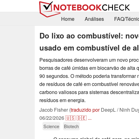
Home
Análises
FAQ/Técni
Do lixo ao combustível: no
usado em combustível de a
Pesquisadores desenvolveram um novo proc
borras de café úmidas em biocarvão de alta
90 segundos. O método poderia transformar 
de resíduos de café em combustível renováve
carbono valiosos para sistemas descentrali
resíduos em energia.
Jacob Fisher (
traduzido por
DeepL / Ninh Du
06/22/2026
🇺🇸
🇩🇪
...
Science
Biotech