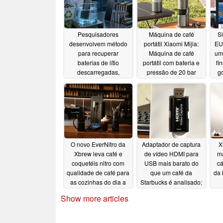
Pesquisadores
Máquina de café
Si
desenvolvem método
portátil Xiaomi Mijia:
EU
para recuperar
Máquina de café
um
baterias de lítio
portátil com bateria e
fi
descarregadas,
pressão de 20 bar
go
levando-as a quase
ret
06/25/2026
100% da capacidade
06/28/2026
O novo EverNitro da
Adaptador de captura
X
Xbrew leva café e
de vídeo HDMI para
má
coquetéis nitro com
USB mais barato do
cá
qualidade de café para
que um café da
da
as cozinhas do dia a
Starbucks é analisado;
dia usando 95% de
realmente funciona
Show more articles
nitrogênio puro
bem
06/26/2025
11/03/2025