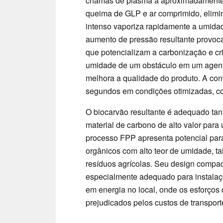
chamas de plasma a aproximadamente 
queima de GLP e ar comprimido, elimi
intenso vaporiza rapidamente a umidade
aumento de pressão resultante provoca 
que potencializam a carbonização e cr
umidade de um obstáculo em um agente
melhora a qualidade do produto. A co
segundos em condições otimizadas, 
O biocarvão resultante é adequado ta
material de carbono de alto valor para 
processo FPP apresenta potencial pa
orgânicos com alto teor de umidade, ta
resíduos agrícolas. Seu design compac
especialmente adequado para instalaç
em energia no local, onde os esforços
prejudicados pelos custos de transpor