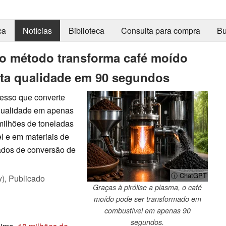
ca
Notícias
Biblioteca
Consulta para compra
Bu
vo método transforma café moído
lta qualidade em 90 segundos
esso que converte
 qualidade em apenas
milhões de toneladas
l e em materiais de
zados de conversão de
ⓘ ChatGPT
y),
Publicado
Graças à pirólise a plasma, o café
moído pode ser transformado em
combustível em apenas 90
segundos.