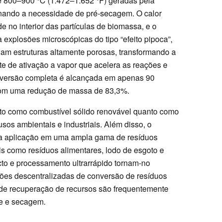
800–900 °C (1.472–1.652 °F) geradas pela
nando a necessidade de pré-secagem. O calor
 no interior das partículas de biomassa, e o
explosões microscópicas do tipo “efeito pipoca”,
iam estruturas altamente porosas, transformando a
 de ativação a vapor que acelera as reações e
nversão completa é alcançada em apenas 90
com uma redução de massa de 83,3%.
nto como combustível sólido renovável quanto como
usos ambientais e industriais. Além disso, o
ra aplicação em uma ampla gama de resíduos
is como resíduos alimentares, lodo de esgoto e
to e processamento ultrarrápido tornam-no
ões descentralizadas de conversão de resíduos
 de recuperação de recursos são frequentemente
te e secagem.