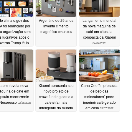
te climate.gov dos
Argentino de 29 anos
Lançamento mundial
A foi relançado por
inventa cimento
da nova máquina de
a organização sem
magnético
café em cápsula
06/24/2026
ns lucrativos após o
compacta da Xiaomi
verno Trump tê-lo
04/07/2026
irado do ar
06/24/2026
iaomi revela nova
Xiaomi apresenta seu
Cana One "impressora
quina de café em
novo projeto de
de bebidas
psula concorrente
crowdfunding como a
moleculares" pode
 Nespresso
cafeteira mais
imprimir café gelado
02/26/2025
inteligente do mundo
em casa
03/07/2022
10/19/2024