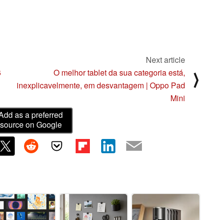
Next article
6
O melhor tablet da sua categoria está,
⟩
inexplicavelmente, em desvantagem | Oppo Pad
Mini
Add as a preferred
source on Google