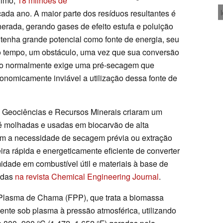
nimo,
18 milhões de
ada ano. A maior parte dos resíduos resultantes é
inerada, gerando gases de efeito estufa e poluição
tenha grande potencial como fonte de energia, seu
to tempo, um obstáculo, uma vez que sua conversão
no normalmente exige uma pré-secagem que
onomicamente inviável a utilização dessa fonte de
e Geociências e Recursos Minerais criaram um
fé molhadas e usadas em biocarvão de alta
m a necessidade de secagem prévia ou extração
ra rápida e energeticamente eficiente de converter
idade em combustível útil e materiais à base de
adas
na revista Chemical Engineering Journal
.
or Plasma de Chama (FPP), que trata a biomassa
nte sob plasma à pressão atmosférica, utilizando