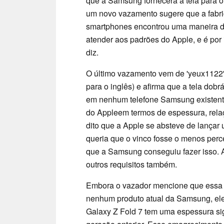
que a Samsung fornecerá a tela para o
um novo vazamento sugere que a fabri
smartphones encontrou uma maneira de
atender aos padrões do Apple, e é por 
diz.
O último vazamento vem de 'yeux1122
para o inglês) e afirma que a tela dob
em nenhum telefone Samsung existente
do Appleem termos de espessura, relaçã
dito que a Apple se absteve de lançar
queria que o vinco fosse o menos perce
que a Samsung conseguiu fazer isso. 
outros requisitos também.
Embora o vazador mencione que essa n
nenhum produto atual da Samsung, ele 
Galaxy Z Fold 7 tem uma espessura si