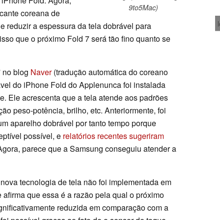
 iPhone Fold. Agora,
9to5Mac)
cante coreana de
 reduzir a espessura da tela dobrável para
isso que o próximo Fold 7 será tão fino quanto se
' no blog
Naver
(tradução automática do coreano
rável do iPhone Fold do Applenunca foi instalada
. Ele acrescenta que a tela atende aos padrões
o peso-potência, brilho, etc. Anteriormente, foi
 um aparelho dobrável por tanto tempo porque
ptível possível, e
relatórios recentes sugeriram
Agora, parece que a Samsung conseguiu atender a
ova tecnologia de tela não foi implementada em
afirma que essa é a razão pela qual o próximo
gnificativamente reduzida em comparação com a