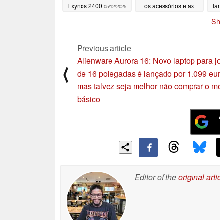
Exynos 2400
os acessórios e as
la
05/12/2025
especificações
che
Sh
05/09/2025
Previous article
Alienware Aurora 16: Novo laptop para j
⟨
de 16 polegadas é lançado por 1.099 eur
mas talvez seja melhor não comprar o m
básico
Editor of the
original arti