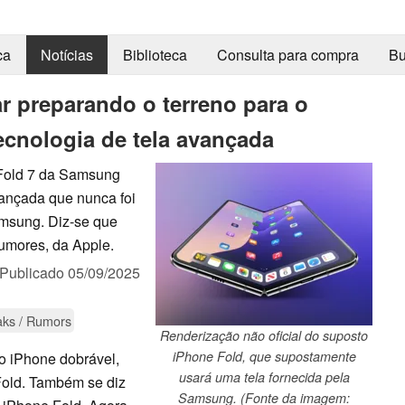
ca
Notícias
Biblioteca
Consulta para compra
Bu
r preparando o terreno para o
cnologia de tela avançada
Fold 7 da Samsung
vançada que nunca foi
msung. Diz-se que
umores, da Apple.
Publicado
05/09/2025
aks / Rumors
Renderização não oficial do suposto
iPhone Fold, que supostamente
o iPhone dobrável,
usará uma tela fornecida pela
Fold. Também se diz
Samsung. (Fonte da imagem: