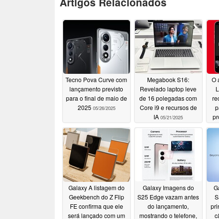
Artigos Relacionados
Tecno Pova Curve com
Megabook S16:
O 
lançamento previsto
Revelado laptop leve
L
para o final de maio de
de 16 polegadas com
re
2025
Core i9 e recursos de
p
05/26/2025
IA
pr
05/21/2025
Galaxy A listagem do
Galaxy Imagens do
G
Geekbench do Z Flip
S25 Edge vazam antes
S
FE confirma que ele
do lançamento,
pri
será lançado com um
mostrando o telefone,
c