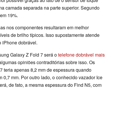
oi possível graças ao fato de o sensor de toque
 uma camada separada na parte superior. Segundo
a em 19%.
ias nos componentes resultaram em melhor
íveis de brilho típicos. Isso supostamente atende
o iPhone dobrável.
sung Galaxy Z Fold 7 será o
telefone dobrável mais
lgumas opiniões contraditórias sobre isso. Os
 7 teria apenas 8,2 mm de espessura quando
 0,7 mm. Por outro lado, o conhecido vazador Ice
terá, de fato, a mesma espessura do Find N5, com