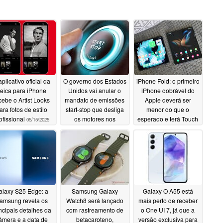
aplicativo oficial da
O governo dos Estados
iPhone Fold: o primeiro
eica para iPhone
Unidos vai anular o
iPhone dobrável do
cebe o Artist Looks
mandato de emissões
Apple deverá ser
ara fotos de estilo
start-stop que desliga
menor do que o
ofissional
os motores nos
esperado e terá Touch
05/15/2025
semáforos
ID
05/15/2025
05/15/2025
alaxy S25 Edge: a
Samsung Galaxy
Galaxy O A55 está
amsung revela os
Watch8 será lançado
mais perto de receber
ncipais detalhes da
com rastreamento de
o One UI 7, já que a
âmera e a data de
betacaroteno,
versão exclusiva para