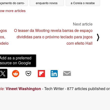
nçamento do carro-
enquanto novos
a Coreia o recebe
fe ultrafino
smartwatches surgem
05/09/2025
05/07/2025
ow more articles
on-line
05/08/2025
Next article
ogos
O teaser da Wooting revela barras de espaço
⟩
os,
divididas para o próximo teclado para jogos
odelo
com efeito Hall
Add as a preferred
source on Google
cle
:
Vineet Washington
- Tech Writer
- 877 articles published