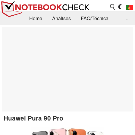
Home
Análises
FAQ/Técnica
...
Notícias
Biblioteca
Consulta para compra
Busca
Contacto
Huawei Pura 90 Pro