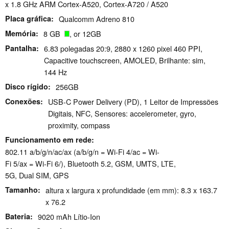
x 1.8 GHz ARM Cortex-A520, Cortex-A720 / A520
Placa gráfica
Qualcomm Adreno 810
Memória
8 GB
, or 12GB
Pantalha
6.83 polegadas 20:9, 2880 x 1260 pixel 460 PPI,
Capacitive touchscreen, AMOLED, Brilhante: sim,
144 Hz
Disco rígido
256GB
Conexões
USB-C Power Delivery (PD), 1 Leitor de Impressões
Digitais, NFC, Sensores: accelerometer, gyro,
proximity, compass
Funcionamento em rede
802.11 a/b/g/n/ac/ax (a/b/g/n = Wi-Fi 4/ac = Wi-
Fi 5/ax = Wi-Fi 6/), Bluetooth 5.2, GSM, UMTS, LTE,
5G, Dual SIM, GPS
Tamanho
altura x largura x profundidade (em mm): 8.3 x 163.7
x 76.2
Bateria
9020 mAh Lítio-Ion