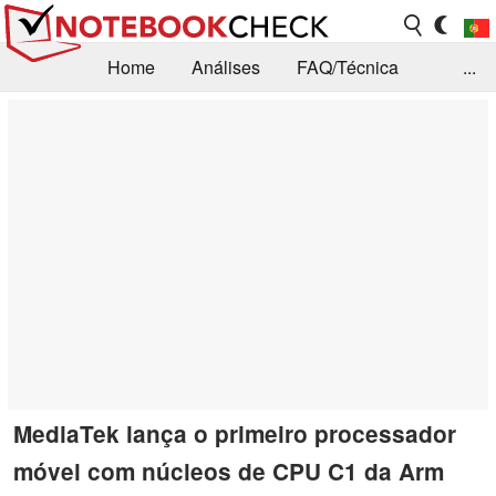
Home
Análises
FAQ/Técnica
...
Notícias
Biblioteca
Consulta para compra
Busca
Contacto
MediaTek lança o primeiro processador
móvel com núcleos de CPU C1 da Arm