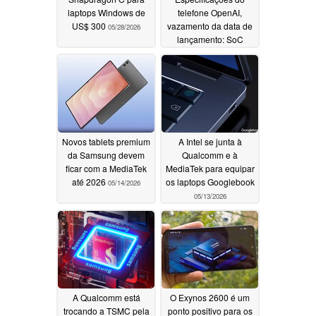
laptops Windows de
telefone OpenAI,
US$ 300
vazamento da data de
05/28/2026
lançamento: SoC
MediaTek de 2 nm,
RAM LPDDR6,
armazenamento UFS
5.0, mais
05/20/2026
Novos tablets premium
A Intel se junta à
da Samsung devem
Qualcomm e à
ficar com a MediaTek
MediaTek para equipar
até 2026
os laptops Googlebook
05/14/2026
05/13/2026
A Qualcomm está
O Exynos 2600 é um
trocando a TSMC pela
ponto positivo para os