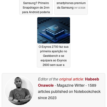
Samsung? Primeiro
smartphones premium
Snapdragon de 2nm
da Samsung
04/12/2026
para Android poderia
emular o Exynos
04/22/2026
O Exynos 2700 faz sua
primeira aparição no
Geekbench e se
equipara ao Exynos
2600 sem suar a
camisa
04/09/2026
Editor of the
original article
:
Habeeb
Onawole
- Magazine Writer
- 1589
articles published on Notebookcheck
since 2023