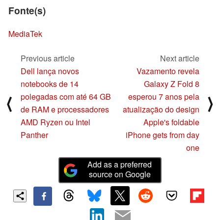
Fonte(s)
MediaTek
Previous article
Next article
Dell lança novos
Vazamento revela
notebooks de 14
Galaxy Z Fold 8
polegadas com até 64 GB
esperou 7 anos pela
⟨
⟩
de RAM e processadores
atualização do design
AMD Ryzen ou Intel
Apple's foldable
Panther
iPhone gets from day
one
Add as a preferred
source on Google