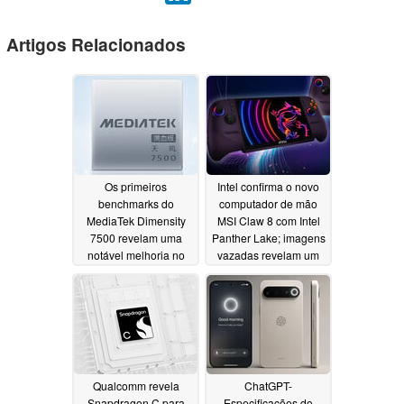
Artigos Relacionados
Os primeiros
Intel confirma o novo
benchmarks do
computador de mão
MediaTek Dimensity
MSI Claw 8 com Intel
7500 revelam uma
Panther Lake; imagens
notável melhoria no
vazadas revelam um
desempenho da CPU
redesenho radical
05/31/2026
05/29/2026
Qualcomm revela
ChatGPT-
Snapdragon C para
Especificações do