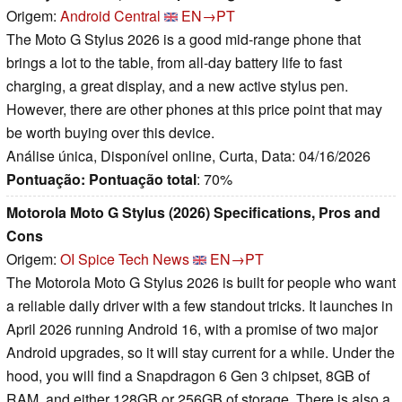
Origem:
Android Central
EN→PT
The Moto G Stylus 2026 is a good mid-range phone that
brings a lot to the table, from all-day battery life to fast
charging, a great display, and a new active stylus pen.
However, there are other phones at this price point that may
be worth buying over this device.
Análise única, Disponível online, Curta, Data: 04/16/2026
Pontuação:
Pontuação total
: 70%
Motorola Moto G Stylus (2026) Specifications, Pros and
Cons
Origem:
OI Spice Tech News
EN→PT
The Motorola Moto G Stylus 2026 is built for people who want
a reliable daily driver with a few standout tricks. It launches in
April 2026 running Android 16, with a promise of two major
Android upgrades, so it will stay current for a while. Under the
hood, you will find a Snapdragon 6 Gen 3 chipset, 8GB of
RAM, and either 128GB or 256GB of storage. There is also a