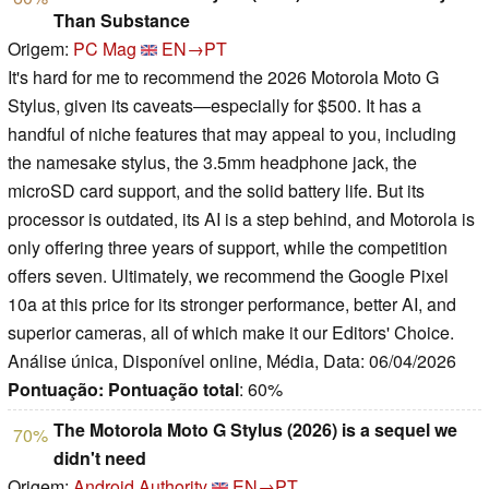
Than Substance
Origem:
PC Mag
EN→PT
It's hard for me to recommend the 2026 Motorola Moto G
Stylus, given its caveats—especially for $500. It has a
handful of niche features that may appeal to you, including
the namesake stylus, the 3.5mm headphone jack, the
microSD card support, and the solid battery life. But its
processor is outdated, its AI is a step behind, and Motorola is
only offering three years of support, while the competition
offers seven. Ultimately, we recommend the Google Pixel
10a at this price for its stronger performance, better AI, and
superior cameras, all of which make it our Editors' Choice.
Análise única, Disponível online, Média, Data: 06/04/2026
Pontuação:
Pontuação total
: 60%
The Motorola Moto G Stylus (2026) is a sequel we
70%
didn't need
Origem:
Android Authority
EN→PT