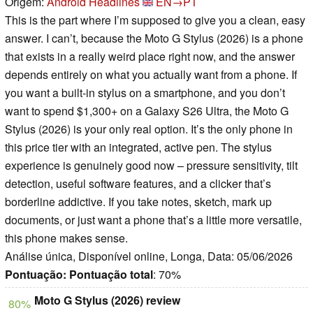
Origem:
Android Headlines
EN→PT
This is the part where I’m supposed to give you a clean, easy
answer. I can’t, because the Moto G Stylus (2026) is a phone
that exists in a really weird place right now, and the answer
depends entirely on what you actually want from a phone. If
you want a built-in stylus on a smartphone, and you don’t
want to spend $1,300+ on a Galaxy S26 Ultra, the Moto G
Stylus (2026) is your only real option. It’s the only phone in
this price tier with an integrated, active pen. The stylus
experience is genuinely good now – pressure sensitivity, tilt
detection, useful software features, and a clicker that’s
borderline addictive. If you take notes, sketch, mark up
documents, or just want a phone that’s a little more versatile,
this phone makes sense.
Análise única, Disponível online, Longa, Data: 05/06/2026
Pontuação:
Pontuação total
: 70%
Moto G Stylus (2026) review
80%