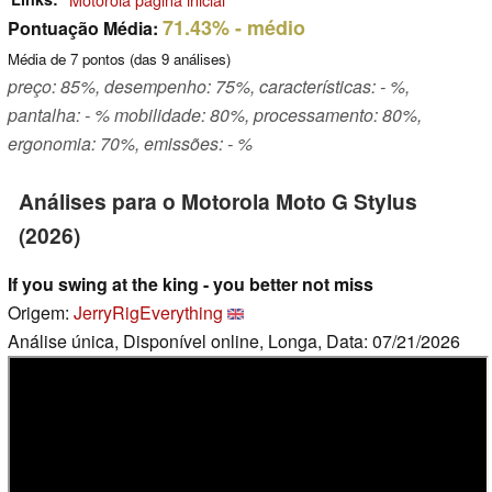
71.43%
- médio
Pontuação Média:
Média de
7
pontos (das
9
análises)
preço: 85%, desempenho: 75%, características: - %,
pantalha: - % mobilidade: 80%, processamento: 80%,
ergonomia: 70%, emissões: - %
Análises para o Motorola Moto G Stylus
(2026)
If you swing at the king - you better not miss
Origem:
JerryRigEverything
Análise única, Disponível online, Longa, Data: 07/21/2026