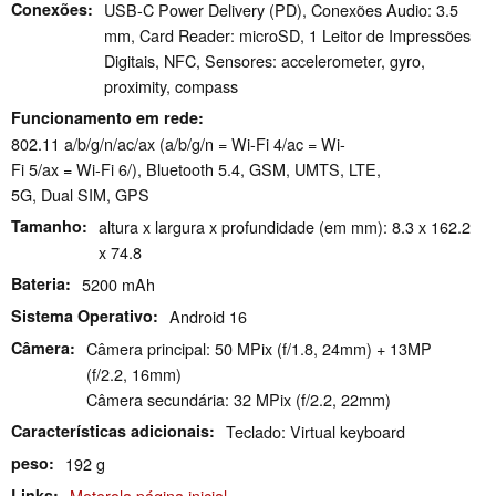
Conexões
USB-C Power Delivery (PD), Conexões Audio: 3.5
mm, Card Reader: microSD, 1 Leitor de Impressões
Digitais, NFC, Sensores: accelerometer, gyro,
proximity, compass
Funcionamento em rede
802.11 a/b/g/n/ac/ax (a/b/g/n = Wi-Fi 4/ac = Wi-
Fi 5/ax = Wi-Fi 6/), Bluetooth 5.4, GSM, UMTS, LTE,
5G, Dual SIM, GPS
Tamanho
altura x largura x profundidade (em mm): 8.3 x 162.2
x 74.8
Bateria
5200 mAh
Sistema Operativo
Android 16
Câmera
Câmera principal: 50 MPix (f/1.8, 24mm) + 13MP
(f/2.2, 16mm)
Câmera secundária: 32 MPix (f/2.2, 22mm)
Características adicionais
Teclado: Virtual keyboard
peso
192 g
Links
Motorola página inicial