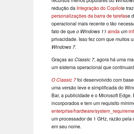
recursos menos populares do
Windows
redução da
Integração do Copilot
e tra
personalizações da barra de tarefas
e 
operacional mais recente o tão necess
fato de que
o Windows 11
ainda
um
in
privacidade. Isso fez com que muitos 
Windows 7
.
Graças ao
Classic 7
, agora há uma man
um sistema operacional que continuará
O Classic 7
foi desenvolvido com bas
uma versão leve e simplificada do W
Bar, a publicidade e o Microsoft Edge. 
incorporados e tem um requisito míni
enterprise/hardware/system_require
um processador de 1 GHz, razão pela q
em seu nome.