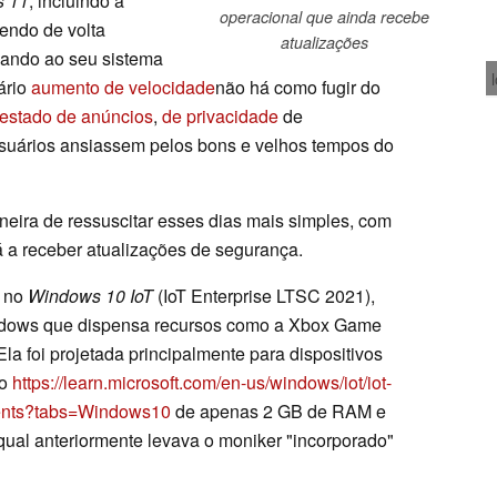
 11
, incluindo a
operacional que ainda recebe
zendo de volta
atualizações
dando ao seu sistema
ário
aumento de velocidade
não há como fugir do
festado de anúncios
,
de privacidade
de
usuários ansiassem pelos bons e velhos tempos do
eira de ressuscitar esses dias mais simples, com
 a receber atualizações de segurança.
e no
Windows 10 IoT
(IoT Enterprise LTSC 2021),
indows que dispensa recursos como a Xbox Game
Ela foi projetada principalmente para dispositivos
mo
https://learn.microsoft.com/en-us/windows/iot/iot-
ments?tabs=Windows10
de apenas 2 GB de RAM e
ual anteriormente levava o moniker "incorporado"