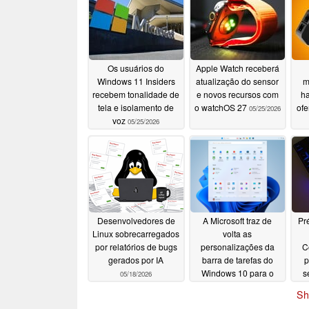
Os usuários do
Apple Watch receberá
Windows 11 Insiders
atualização do sensor
m
recebem tonalidade de
e novos recursos com
ha
tela e isolamento de
o watchOS 27
ofe
05/25/2026
voz
05/25/2026
Desenvolvedores de
A Microsoft traz de
Pr
Linux sobrecarregados
volta as
por relatórios de bugs
personalizações da
C
gerados por IA
barra de tarefas do
p
Windows 10 para o
s
05/18/2026
Windows 11
di
05/17/2026
Sh