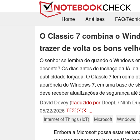
Home
Análises
FAQ/Técni
O Classic 7 combina o Wind
trazer de volta os bons vel
O senhor se lembra de quando o Windows er
decente? Os dias antes do inchaço da IA, da 
publicidade forçada. O Classic 7 tem como obj
aparência do Windows 7, em uma base de si
deve receber atualizações de segurança até 
David Devey (
traduzido por
DeepL / Ninh Du
05/22/2026
🇺🇸
🇪🇸
...
Internet of Things (IoT)
Microsoft
Windows
Embora a Microsoft possa estar reina