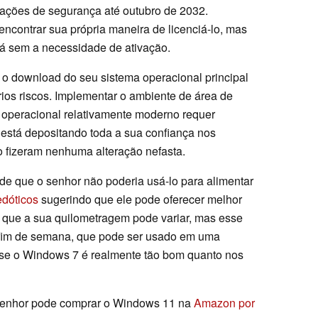
izações de segurança até outubro de 2032.
ncontrar sua própria maneira de licenciá-lo, mas
ará sem a necessidade de ativação.
o download do seu sistema operacional principal
prios riscos. Implementar o ambiente de área de
operacional relativamente moderno requer
r está depositando toda a sua confiança nos
o fizeram nenhuma alteração nefasta.
e que o senhor não poderia usá-lo para alimentar
edóticos
sugerindo que ele pode oferecer melhor
 que a sua quilometragem pode variar, mas esse
m fim de semana, que pode ser usado em uma
r se o Windows 7 é realmente tão bom quanto nos
o senhor pode comprar o Windows 11 na
Amazon por