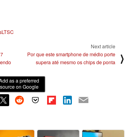
wsLTSC
Next article
 7
Por que este smartphone de médio porte
⟩
sendo
supera até mesmo os chips de ponta
Add as a preferred
source on Google