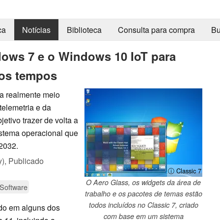
ca
Notícias
Biblioteca
Consulta para compra
Bu
ows 7 e o Windows 10 IoT para
hos tempos
a realmente meio
telemetria e da
etivo trazer de volta a
stema operacional que
2032.
y),
Publicado
ⓘ Classic 7
O Aero Glass, os widgets da área de
Software
trabalho e os pacotes de temas estão
todos incluídos no Classic 7, criado
ndo em alguns dos
com base em um sistema