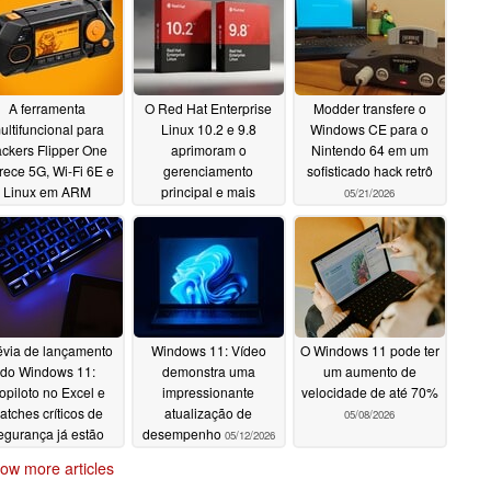
A ferramenta
O Red Hat Enterprise
Modder transfere o
ultifuncional para
Linux 10.2 e 9.8
Windows CE para o
ckers Flipper One
aprimoram o
Nintendo 64 em um
rece 5G, Wi-Fi 6E e
gerenciamento
sofisticado hack retrô
Linux em ARM
principal e mais
05/21/2026
05/21/2026
05/21/2026
évia de lançamento
Windows 11: Vídeo
O Windows 11 pode ter
do Windows 11:
demonstra uma
um aumento de
opiloto no Excel e
impressionante
velocidade de até 70%
atches críticos de
atualização de
05/08/2026
egurança já estão
desempenho
05/12/2026
sponíveis
05/15/2026
ow more articles