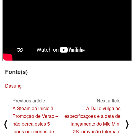
Fonte(s)
Dasung
Previous article
Next article
A Steam dá início à
A DJI divulga as
Promoção de Verão –
especificações e a data de
⟨
⟩
não perca estes 5
lançamento do Mic Mini
jogos por menos de
2S: gravação interna e