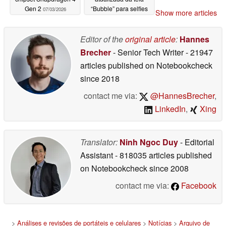
Gen 2
“Bubble” para selfies
07/03/2026
Show more articles
06/30/2026
Editor of the
original article
:
Hannes
Brecher
- Senior Tech Writer
- 21947
articles published on Notebookcheck
since 2018
contact me via:
@HannesBrecher
,
LinkedIn
,
Xing
Translator:
Ninh Ngoc Duy
- Editorial
Assistant
- 818035 articles published
on Notebookcheck
since 2008
contact me via:
Facebook
>
Análises e revisões de portáteis e celulares
>
Notícias
>
Arquivo de