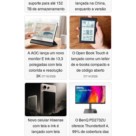
suporte para até 152
lançada na China,
TB de armazenamento
enquanto a versão
colorida ganha um
07/24/2026
modelo mais barato
07/20/2026
A AOC lança um novo
O Open Book Touch é
monitor E Ink de 13,3
lançado como um leitor
polegadas com tela
de e-books compacto e
colorida e resolução
de código aberto
3K
07/16/2026
07/14/2026
Novo celular Hisense
O BenQ PD2732U
com tela e-ink é
oferece Thunderbolt 4,
lançado com tela
99% de cobertura das