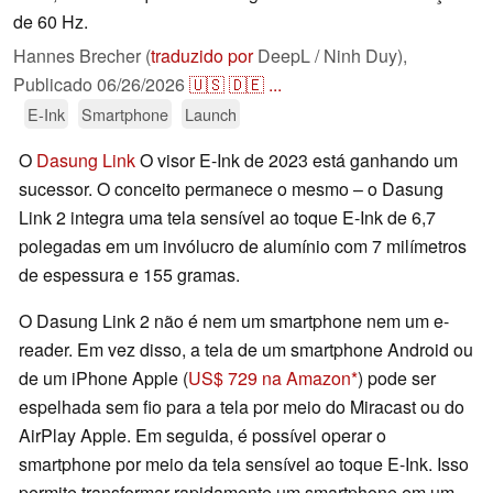
de 60 Hz.
Hannes Brecher (
traduzido por
DeepL / Ninh Duy),
Publicado
06/26/2026
🇺🇸
🇩🇪
...
E-Ink
Smartphone
Launch
O
Dasung Link
O visor E-Ink de 2023 está ganhando um
sucessor. O conceito permanece o mesmo – o Dasung
Link 2 integra uma tela sensível ao toque E-Ink de 6,7
polegadas em um invólucro de alumínio com 7 milímetros
de espessura e 155 gramas.
O Dasung Link 2 não é nem um smartphone nem um e-
reader. Em vez disso, a tela de um smartphone Android ou
de um iPhone Apple (
US$ 729 na Amazon
) pode ser
espelhada sem fio para a tela por meio do Miracast ou do
AirPlay Apple. Em seguida, é possível operar o
smartphone por meio da tela sensível ao toque E-Ink. Isso
permite transformar rapidamente um smartphone em um