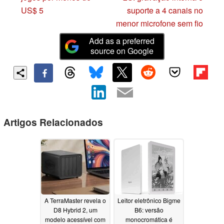
US$ 5
suporte a 4 canais no
menor microfone sem fio
Add as a preferred
source on Google
Artigos Relacionados
A TerraMaster revela o
Leitor eletrônico Bigme
D8 Hybrid 2, um
B6: versão
modelo acessível com
monocromática é