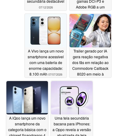
secundária destacável
gamas DCI-P3 e
Adobe RGB a um
07/12/2026
preço de gama média
07/07/2026
A Vivo lança um novo
Trailer gerado por IA
smartphone acessível
gera reação negativa
com uma bateria de
dos fãs em relação ao
enorme capacidade:
Commodore Callback
8.100 mAh
8020 em meio à
07/07/2026
redução de preço
07/04/2026
A iQoo lança um novo
Uma tela secundária
smartphone da
bacana para iPhones:
categoria básica com o
a Oppo revela a versão
chipset Snapdragon 4
atualizada da tela