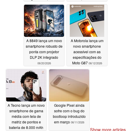
conteúdo colorido
06/23/2026
06/20/2026
A 8849 lança um novo
A Motorola lança um
smartphone robusto de
novo smartphone
ponta com projetor
acessível com as
DLP 2K integrado
especificações do
Moto G87
06/20/2026
06/12/2026
A Tecno lança um novo
Google Pixel ainda
smartphone de gama
sofre com o bug do
média com tela de
bootloop introduzido
matriz de pontos e
em março
06/11/2026
bateria de 8.000 mAh
Show more articles