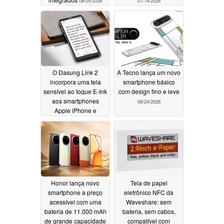
08/05/2026
07/14/2026
O Dasung Link 2
A Tecno lança um novo
incorpora uma tela
smartphone básico
sensível ao toque E-Ink
com design fino e leve
aos smartphones
06/24/2026
Apple iPhone e
Android
06/26/2026
Honor lança novo
Tela de papel
smartphone a preço
eletrônico NFC da
acessível com uma
Waveshare: sem
bateria de 11.000 mAh
bateria, sem cabos,
de grande capacidade
compatível com