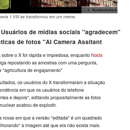
ⓘ X, Notebookcheck
peria 1 VIII se transformou em um meme.
: Usuários de mídias sociais "agradecem"
ticas de fotos "AI Camera Assitant
 sobre o X foi rápida e impiedosa, enquanto
Nada
briga repostando as amostras com uma pergunta,
 "agricultura de engajamento"
ultados, os usuários do X transformaram a situação
ndência em que os usuários do telefone
ntes e depois", editando propositalmente as fotos
nuclear acabou de explodir.
es roxas em que a versão "editada" é um quadrado
lhorando" a imagem até que ela não exista mais.