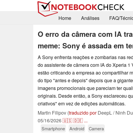
Home
Análises
FAQ/Técni
O erro da câmera com IA tr
meme: Sony é assada em ten
A Sony enfrenta reações e zombarias nas red
do assistente de câmera com IA do Xperia 1 V
estão criticando a empresa ao compartilhar
do tipo "antes e depois" depois que a gigant
imagens promocionais que pareciam ter quali
originais. Desde então, a Sony esclareceu qu
criativos" em vez de edições automáticas.
Martin Filipov (
traduzido por
DeepL / Ninh Du
05/16/2026
🇺🇸
🇩🇪
...
Smartphone
Android
Camera