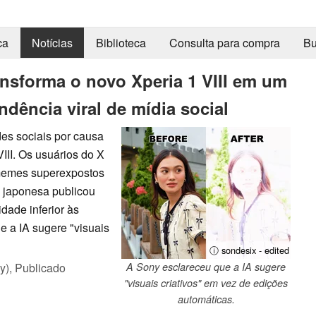
ca
Notícias
Biblioteca
Consulta para compra
Bu
ansforma o novo Xperia 1 VIII em um
dência viral de mídia social
es sociais por causa
III. Os usuários do X
 memes superexpostos
e japonesa publicou
dade inferior às
e a IA sugere "visuais
ⓘ sondesix - edited
y),
Publicado
A Sony esclareceu que a IA sugere
"visuais criativos" em vez de edições
automáticas.